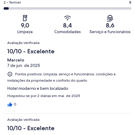
113
Ok.
Nota
2 - Terrível
5
de
-
avaliações
14
2
113
Insatisfatória.
de
-
avaliações
3
113
Terrível.
de
9,0
8,4
8,6
avaliações
5
113
Limpeza
Comodidades
Serviço e funcionários
de
avaliações
Avaliações
113
Avaliação verificada
avaliações
10/10 - Excelente
Marcelo
7 de jun. de 2025
Pontos positivos: Limpeza, serviço e funcionários, condições e
instalações da propriedade e conforto do quarto
Hotel moderno e bem localizado
Hospedou-se por 2 diárias em mai. de 2025
0
Avaliação verificada
10/10 - Excelente