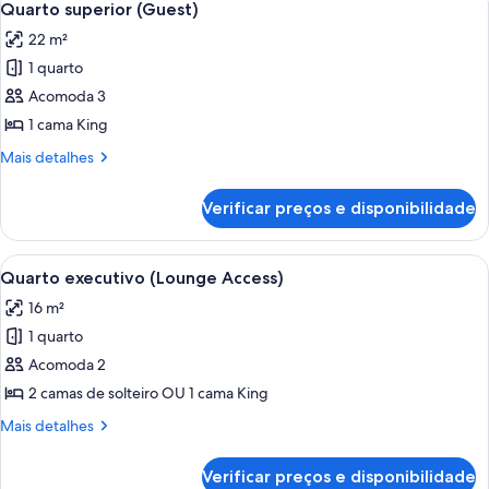
9
(Lounge
Quarto superior (Guest)
todas
Access)
22 m²
as
1 quarto
fotos
de
Acomoda 3
Quarto
1 cama King
superior
Mais
Mais detalhes
(Guest)
detalhes
de
Verificar preços e disponibilidade
Quarto
superior
(Guest)
Carrega
Quarto de hotel com cama, uma mesa 
16
Quarto executivo (Lounge Access)
todas
16 m²
as
1 quarto
fotos
de
Acomoda 2
Quarto
2 camas de solteiro OU 1 cama King
executivo
Mais
Mais detalhes
(Lounge
detalhes
Access)
de
Verificar preços e disponibilidade
Quarto