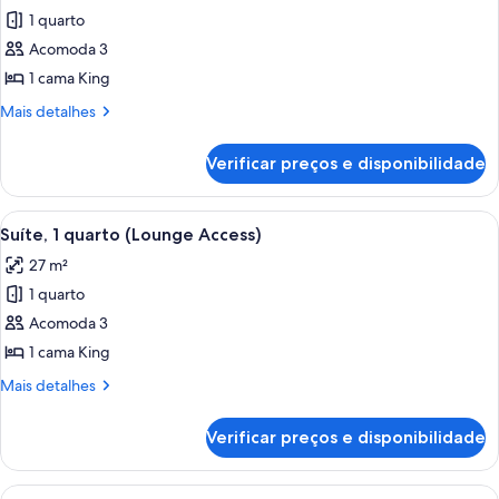
1 quarto
fotos
de
Acomoda 3
Suíte
1 cama King
premium,
Mais
Mais detalhes
1
detalhes
quarto
de
Verificar preços e disponibilidade
Suíte
(Lounge
premium,
Access)
1
Carrega
Quarto de hotel moderno com uma cam
7
quarto
Suíte, 1 quarto (Lounge Access)
todas
(Lounge
27 m²
Access)
as
1 quarto
fotos
de
Acomoda 3
Suíte,
1 cama King
1
Mais
Mais detalhes
quarto
detalhes
(Lounge
de
Verificar preços e disponibilidade
Suíte,
Access)
1
quarto
Carrega
Quarto de hotel moderno com uma cam