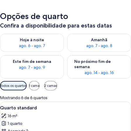
Opções de quarto
Confira a disponibilidade para estas datas
Verifica a disponibilidade para esta noite, ago. 6 - ago. 7
Verifica a disponibilidade par
Hoje à noite
Amanhã
ago. 6 - ago. 7
ago. 7 - ago. 8
Verifica a disponibilidade para este fim de semana, ago. 7 - ag
Verifica a disponibilidade par
Este fim de semana
No próximo fim de
semana
ago. 7 - ago. 9
ago. 14 - ago. 16
Filtros
Todos os quartos
1 cama
2 camas
disponíveis
para
Mostrando 6 de 6 quartos
os
Carrega
Quarto de hotel com uma cama grande,
9
Quarto standard
quartos
todas
16 m²
as
1 quarto
fotos