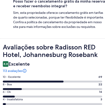
Posso fazer o cancelamento grátis da minha reserva
e receber reembolso integral?
Sim, esta propriedade oferece cancelamento grátis em tarifas
de quarto selecionadas, porque ter flexibilidade é importante.
Confira a política de cancelamento da propriedade em nosso
site para mais informações sobre exclusões ou requisitos.
Avaliações
Avaliações sobre Radisson RED
Hotel, Johannesburg Rosebank
Excelente
8,8
113 avaliações
Nota
10 - Excelente
69
10
Nota
8 - Boa
22
-
8
Excelente.
Nota
6 - Ok
14
-
69
6
Boa.
Nota
4 - Insatisfatória
3
de
-
22
4