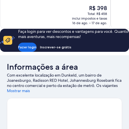
Maravilhosa,
Maravilhos
O
R$ 398
93
205
preço
avaliações
avaliações
Total: R$ 458
é
inclui impostos e taxas
de
16 de ago. – 17 de ago.
R$ 398
Faça login para ver descontos e vantagens para você. Quanto
mais aventuras, mais recompensas!
Fazer login
Inscrever-se grátis
Informações a área
Com excelente localização em Dunkeld, um bairro de
Joanesburgo, Radisson RED Hotel, Johannesburg Rosebank fica
no centro comercial e perto da estação de metrô. Os viajantes
interessados em fazer compras podem garantir as
Mostrar mais
lembrancinhas em Melrose Arch Shopping Centre e Shopping
center Sandton City. Zoológico de Joanesburgo e
Johannesburg Botanical Garden também valem a visita.
Confira
nosso guia de viagem sobre Joanesburgo.