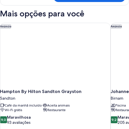
executivo
(Lounge
Mais opções para você
Access)
Hampton By Hilton Sandton Grayston
Johannes
Anúncio
Anúncio
Hampton By Hilton Sandton Grayston
Johanne
Sandton
Birnam
Café da manhã incluído
Aceita animais
Piscina
Wi-Fi grátis
Restaurante
Restaura
9.0
9.2
Maravilhosa
Marav
9,0
9,2
de
de
93 avaliações
205 av
10,
10,