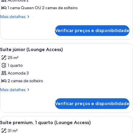
de
Acomoda 2
Quarto
1 cama Queen OU 2 camas de solteiro
standard
Mais
Mais detalhes
detalhes
de
Verificar preços e disponibilidade
Quarto
standard
Carrega
Quarto de hotel moderno com uma cam
12
Suíte júnior (Lounge Access)
todas
25 m²
as
1 quarto
fotos
de
Acomoda 3
Suíte
2 camas de solteiro
júnior
Mais
Mais detalhes
(Lounge
detalhes
Access)
de
Verificar preços e disponibilidade
Suíte
júnior
(Lounge
Carrega
Quarto de hotel moderno com uma cam
10
Access)
Suíte premium, 1 quarto (Lounge Access)
todas
31 m²
as