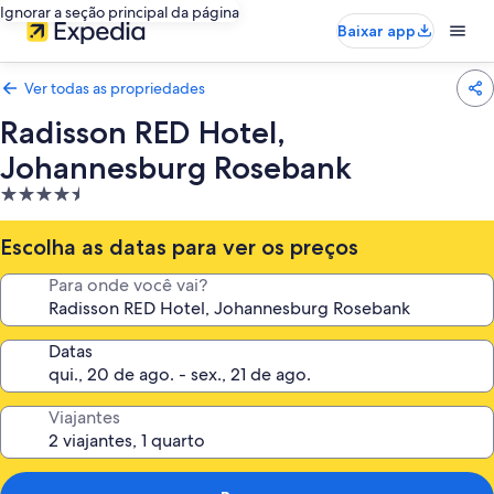
Ignorar a seção principal da página
Baixar app
Ver todas as propriedades
Radisson RED Hotel,
Johannesburg Rosebank
Propriedade
4.5
estrelas
Escolha as datas para ver os preços
Para onde você vai?
Datas
Viajantes