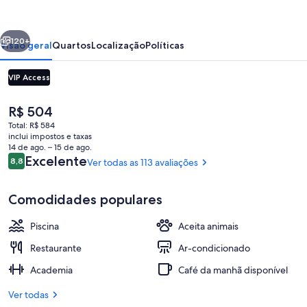
Hotel,
Johannesburg
erior
Próximo
Rosebank
120+
Visão geral
Quartos
Localização
Políticas
VIP Access
O
R$ 504
preço
Total: R$ 584
atual
inclui impostos e taxas
é
14 de ago. – 15 de ago.
R$ 504
Avaliações
Excelente
8,8
Ver todas as 113 avaliações
8,8 de 10
Bar na cobertura
Comodidades populares
Piscina
Aceita animais
Restaurante
Ar-condicionado
Academia
Café da manhã disponível
Ver todas