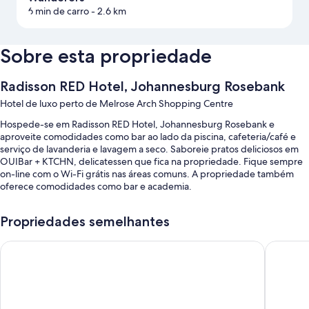
6 min de carro
- 2.6 km
Sobre esta propriedade
Radisson RED Hotel, Johannesburg Rosebank
Hotel de luxo perto de Melrose Arch Shopping Centre
Hospede-se em Radisson RED Hotel, Johannesburg Rosebank e
aproveite comodidades como bar ao lado da piscina, cafeteria/café e
serviço de lavanderia e lavagem a seco. Saboreie pratos deliciosos em
OUIBar + KTCHN, delicatessen que fica na propriedade. Fique sempre
on-line com o Wi-Fi grátis nas áreas comuns. A propriedade também
oferece comodidades como bar e academia.
Você vai encontrar os seguintes benefícios:
Propriedades semelhantes
Uma piscina externa com espreguiçadeiras
Southern Sun Rosebank
Holiday 
Buffet de café da manhã (sobretaxa), estacionamento no local e
assistência com passeios/bilhetes
Jornais grátis, cofre na recepção e serviços de concierge
Recepção 24 horas, áreas para não fumantes e elevador