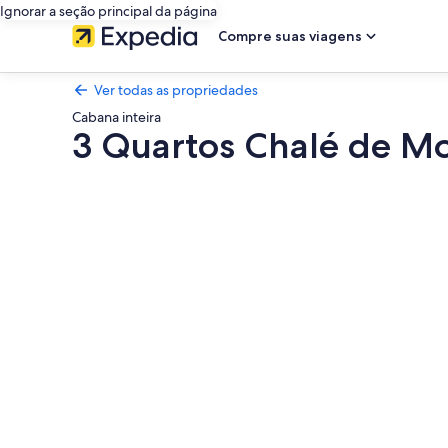
Ignorar a seção principal da página
Compre suas viagens
Ver todas as propriedades
Cabana inteira
3 Quartos Chalé de M
Galeria
de
fotos
de
3
Quartos
Chalé
de
Montanha