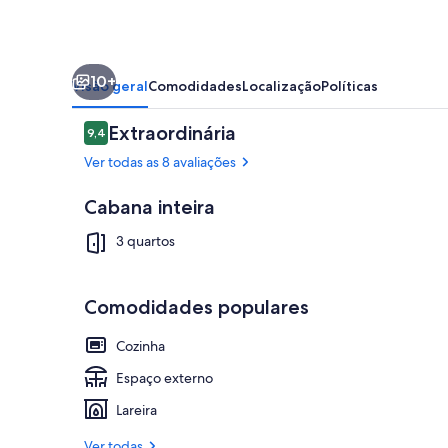
10+
Visão geral
Comodidades
Localização
Políticas
Avaliações
Extraordinária
9,4
9,4 de 10
Ver todas as 8 avaliações
Cabana inteira
Detalhe da f
3 quartos
Comodidades populares
Cozinha
Espaço externo
Lareira
Ver todas