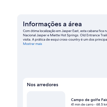
Informações a área
Com ótima localização em Jasper East, esta cabana fica n
Nacional Jasper e Miette Hot Springs. Old Entrance Tra
visita. A prática de esqui cross-country é um dos princip
patinação no gelo e passeios de trenó.
Mostrar mais
Confira nosso gui
Ver mais cabanas para aluguel por temporada -
Nos arredores
Campo de golfe Fai
41 min de carro
- 68.5 k