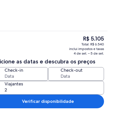
O
R$ 5.105
preço
scrivaninha, ferros/tábuas de passar roupa, roupa de cama
Opções para refeição
Total: R$ 6.540
atual
inclui impostos e taxas
é
4 de set. – 5 de set.
R$ 5.105
icione as datas e descubra os preços
Check-in
Check-out
Viajantes
Verificar disponibilidade