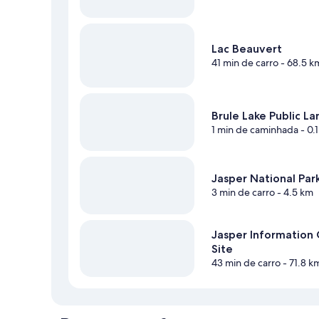
Lac Beauvert
41 min de carro
- 68.5 k
Brule Lake Public L
1 min de caminhada
- 0.
Jasper National Par
3 min de carro
- 4.5 km
Jasper Information 
Site
43 min de carro
- 71.8 k