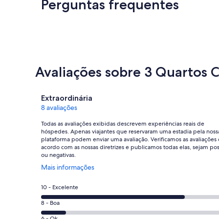
Perguntas frequentes
Avaliações sobre 3 Quartos
Avaliações
Extraordinária
8 avaliações
Todas as avaliações exibidas descrevem experiências reais de
hóspedes. Apenas viajantes que reservaram uma estadia pela noss
plataforma podem enviar uma avaliação. Verificamos as avaliações
acordo com as nossas diretrizes e publicamos todas elas, sejam pos
ou negativas.
Abre
Mais informações
em
uma
Nota
10 - Excelente
nova
10
janela
Nota
8 - Boa
-
8
Excelente.
6 - Ok