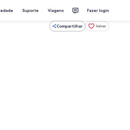
riedade
Suporte
Viagens
Fazer login
Compartilhar
Salvar
TV, lareira, DVD player