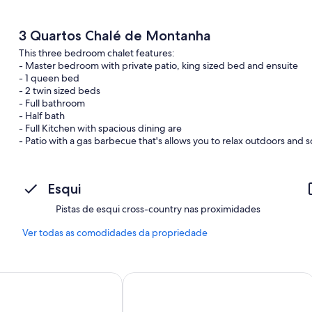
3 Quartos Chalé de Montanha
This three bedroom chalet features:
- Master bedroom with private patio, king sized bed and ensuite
- 1 queen bed
- 2 twin sized beds
- Full bathroom
- Half bath
- Full Kitchen with spacious dining are
- Patio with a gas barbecue that's allows you to relax outdoors and s
- Living room with gas fireplace
- Satellite TV and DVD Player (guest to supply DVDs)
- Walking Trails on site with map provided
Esqui
Pistas de esqui cross-country nas proximidades
Ver todas as comodidades da propriedade
abins
Overlander Mountain Lodge