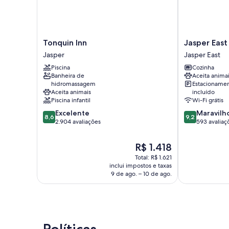
Tonquin
Jasper
Tonquin Inn
Jasper East
Inn
East
Jasper
Jasper East
Jasper
Cabins
Piscina
Cozinha
Jasper
Banheira de
Aceita anima
East
hidromassagem
Estacioname
Aceita animais
incluído
Piscina infantil
Wi-Fi grátis
8.6
9.2
Excelente
Maravilh
8,6
9,2
de
de
2.904 avaliações
593 avaliaç
10,
10,
Excelente,
Maravilhosa,
O
R$ 1.418
2.904
593
preço
Total: R$ 1.621
avaliações
avaliações
é
inclui impostos e taxas
de
9 de ago. – 10 de ago.
R$ 1.418