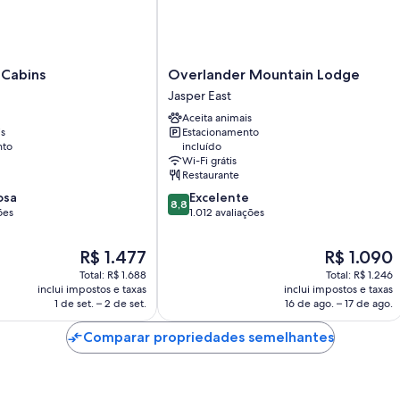
Overlander
 Cabins
Overlander Mountain Lodge
Mountain
Jasper East
Lodge
Aceita animais
Jasper
is
Estacionamento
East
nto
incluído
Wi-Fi grátis
Restaurante
8.8
osa
Excelente
8,8
de
ões
1.012 avaliações
10,
Excelente,
O
O
R$ 1.477
R$ 1.090
1.012
preço
preço
Total: R$ 1.688
Total: R$ 1.246
avaliações
é
é
inclui impostos e taxas
inclui impostos e taxas
de
de
1 de set. – 2 de set.
16 de ago. – 17 de ago.
R$ 1.477
R$ 1.090
Comparar propriedades semelhantes