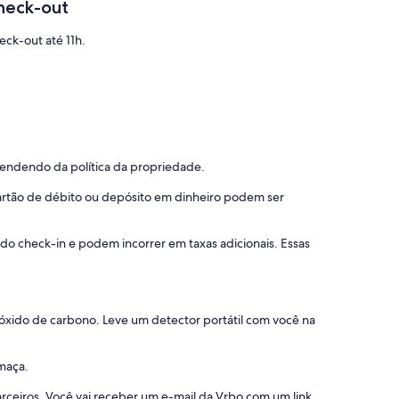
heck-out
eck-out até 11h.
pendendo da política da propriedade.
 cartão de débito ou depósito em dinheiro podem ser
 do check-in e podem incorrer em taxas adicionais. Essas
óxido de carbono. Leve um detector portátil com você na
maça.
rceiros. Você vai receber um e-mail da Vrbo com um link