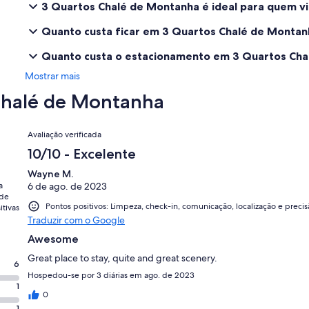
3 Quartos Chalé de Montanha é ideal para quem vi
Quanto custa ficar em 3 Quartos Chalé de Montan
Quanto custa o estacionamento em 3 Quartos Cha
Mostrar mais
 Chalé de Montanha
Avaliações
Avaliação verificada
10/10 - Excelente
Wayne M.
a
6 de ago. de 2023
 de
Pontos positivos: Limpeza, check-in, comunicação, localização e preci
itivas
Traduzir com o Google
Awesome
Great place to stay, quite and great scenery.
6
Hospedou-se por 3 diárias em ago. de 2023
1
0
1