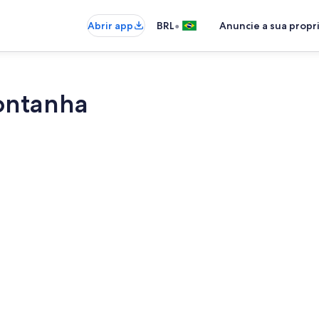
•
Abrir app
BRL
Anuncie a sua prop
ontanha
Fachada