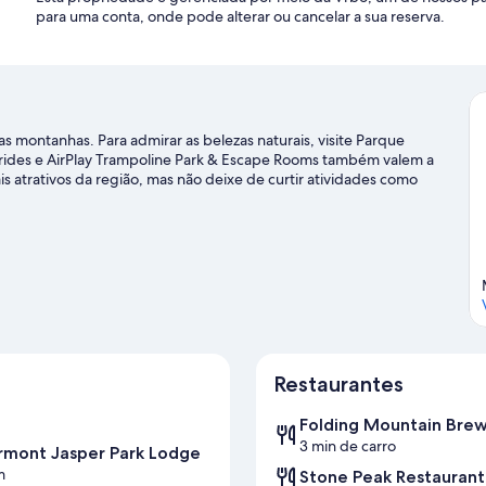
para uma conta, onde pode alterar ou cancelar a sua reserva.
as montanhas. Para admirar as belezas naturais, visite Parque
ilrides e AirPlay Trampoline Park & Escape Rooms também valem a
ais atrativos da região, mas não deixe de curtir atividades como
a de viagem sobre Jasper East.
 Jasper East
Restaurantes
Folding Mountain Bre
3 min de carro
rmont Jasper Park Lodge
m
Stone Peak Restaurant