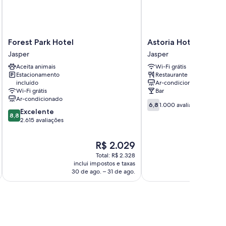
Forest
Astoria
Forest Park Hotel
Astoria Hotel
Park
Hotel
Jasper
Jasper
Hotel
Jasper
Aceita animais
Wi-Fi grátis
Jasper
Estacionamento
Restaurante
incluído
Ar-condicionado
Wi-Fi grátis
Bar
Ar-condicionado
6.8
6,8
1.000 avaliações
8.8
Excelente
de
8,8
de
2.615 avaliações
10,
10,
1.000
Excelente,
avaliações
O
R$ 2.029
2.615
preço
Total: R$ 2.328
avaliações
é
inclui impostos e taxas
incl
de
30 de ago. – 31 de ago.
23 de
R$ 2.029