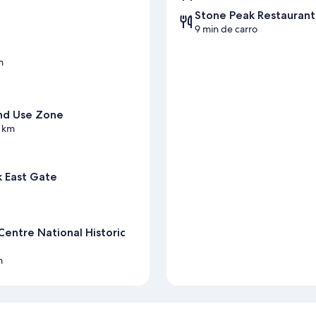
Stone Peak Restaurant
9 min de carro
m
and Use Zone
1 km
k East Gate
Centre National Historic
m