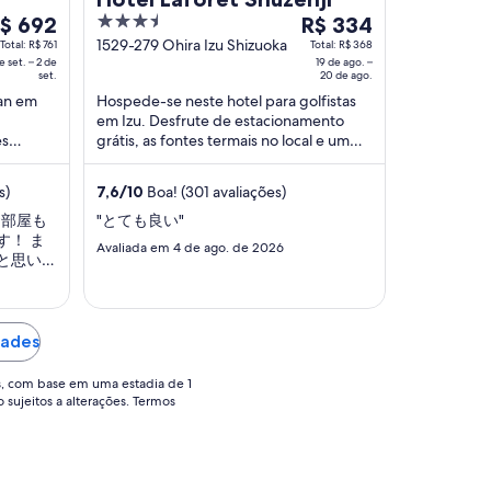
3.5
O
$ 692
R$ 334
reço
out
preço
1529-279 Ohira Izu Shizuoka
Total: R$ 761
Total: R$ 368
e set. – 2 de
19 de ago. –
of
é
set.
20 de ago.
e
5
de
kan em
Hospede-se neste hotel para golfistas
$ 692
R$ 334
em Izu. Desfrute de estacionamento
or
por
es
grátis, as fontes termais no local e um
iária
diária
ares
campo de golfe. Atrações populares
como Caminho ...
ara
para
s)
7,6
/
10
Boa! (301 avaliações)
ma
uma
お部屋も
"とても良い"
stadia
estadia
す！ ま
Avaliada em 4 de ago. de 2026
e
de
と思いま
19
e
de
t.
ago.
dades
a
20
s, com base em uma estadia de 1
e
de
o sujeitos a alterações. Termos
t..
ago..