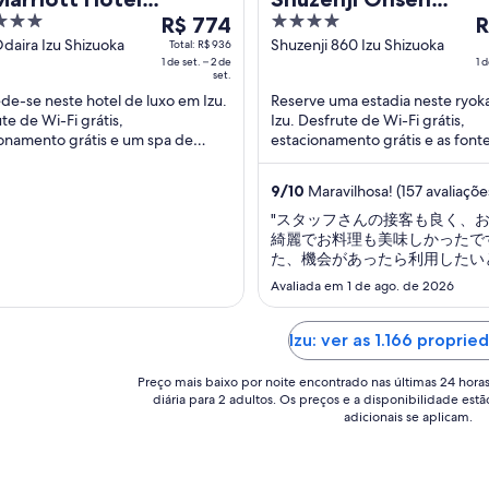
O
4
O
enji
R$ 774
Katsuragawa
R
preço
out
p
daira Izu Shizuoka
Shuzenji 860 Izu Shizuoka
Total: R$ 936
1 de set. – 2 de
1 d
é
of
é
set.
de
5
d
e-se neste hotel de luxo em Izu.
Reserve uma estadia neste ryo
R$ 774
R
te de Wi-Fi grátis,
Izu. Desfrute de Wi-Fi grátis,
por
p
onamento grátis e um spa de
estacionamento grátis e as font
diária
d
o completo. Atrações populares
termais no local. Atrações popul
aminho da Floresta ...
como Fontes Termais ...
para
p
9
/
10
Maravilhosa! (157 avaliaçõe
uma
u
"スタッフさんの接客も良く、
estadia
e
綺麗でお料理も美味しかったで
de
d
た、機会があったら利用したい
1
1
す。"
Avaliada em 1 de ago. de 2026
de
d
set.
se
Izu: ver as 1.166 proprie
a
a
2
2
Preço mais baixo por noite encontrado nas últimas 24 hora
de
d
diária para 2 adultos. Os preços e a disponibilidade estã
set..
se
adicionais se aplicam.