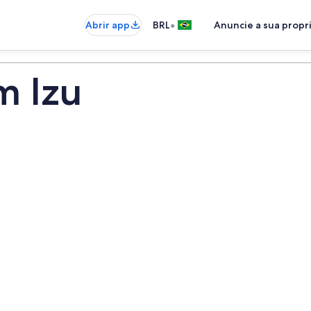
•
Abrir app
BRL
Anuncie a sua prop
m Izu