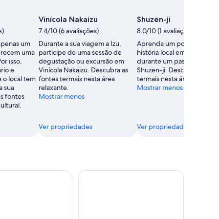
i
Vinícola Nakaizu
Shuzen-ji
s)
7.4/10 (6 avaliações)
8.0/10 (1 avaliação)
 apenas um
Durante a sua viagem a Izu,
Aprenda um pouco sobre 
erecem uma
participe de uma sessão de
história local em Shuzenji
or isso,
degustação ou excursão em
durante um passeio por
rio e
Vinícola Nakaizu. Descubra as
Shuzen-ji. Descubra as fon
 o local tem
fontes termais nesta área
termais nesta área cultural.
a sua
relaxante.
Mostrar menos
s fontes
Mostrar menos
ultural.
Ver propriedades
Ver propriedades