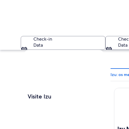
Check-in
Chec
Data
Data
Explorar mapa
Izu: os m
Izu Mar
Uma cidade costeir
Visite Izu
Izu 