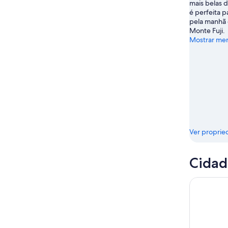
mais belas d
de
é perfeita p
ago.
pela manhã 
Monte Fuji.
Mostrar me
Ver proprie
Cidad