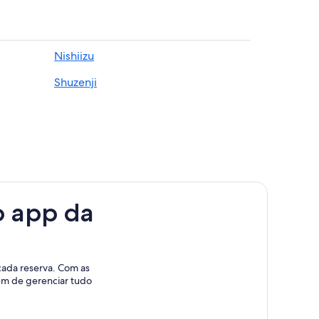
Nishiizu
Shuzenji
o app da
cada reserva. Com as
lém de gerenciar tudo