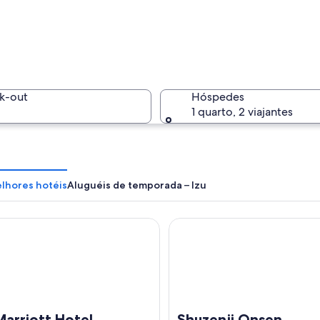
Montanha
k-out
Hóspedes
1 quarto, 2 viajantes
Um portão
elhores hotéis
Aluguéis de temporada – Izu
riott Hotel Shuzenji
Shuzenji Onsen Katsuragawa
a com edifícios coloridos, uma praia e um morro arborizado.
Marriott Hotel
Shuzenji Onsen