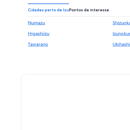
Cidades perto de Izu
Pontos de interesse
Numazu
Shizuok
Higashiizu
Izunoku
Tawarano
Ukihashi