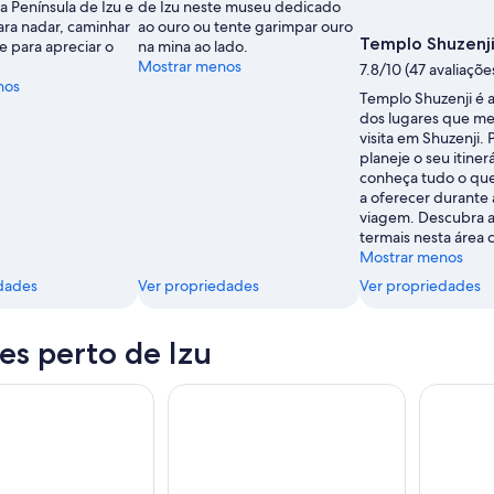
a Península de Izu e
de Izu neste museu dedicado
ara nadar, caminhar
ao ouro ou tente garimpar ouro
Templo Shuzenj
e para apreciar o
na mina ao lado.
Mostrar menos
7.8/10 (47 avaliaçõe
nos
Templo Shuzenji é
dos lugares que m
visita em Shuzenji. P
planeje o seu itinerá
conheça tudo o que
a oferecer durante 
viagem. Descubra a
termais nesta área c
Mostrar menos
dades
Ver propriedades
Ver propriedades
es perto de Izu