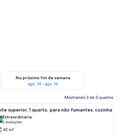
im de semana, ago. 7 - ago. 9
Verifica a disponibilidade para o próximo fim de semana, ago.
No próximo fim de semana
ago. 14 - ago. 16
Mostrando 3 de 3 quartos
a.
, ventilador de teto e um quadro na parede.
arrega
Quarto bem arrumado com cama, mesas de cab
12
íte superior, 1 quarto, para não fumantes, cozinha
odas
Extraordinária
s
,0
10,0 de 10
(2
2 avaliações
otos
avaliações)
42 m²
e