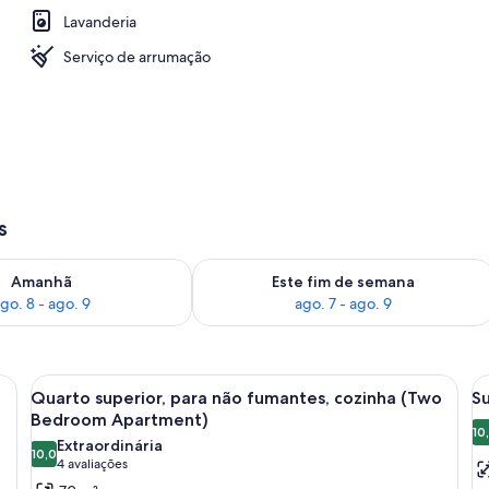
Lavanderia
Serviço de arrumação
s
go. 8
ponibilidade para amanhã, ago. 8 - ago. 9
Verifica a disponibilidade para este f
Amanhã
Este fim de semana
go. 8 - ago. 9
ago. 7 - ago. 9
ivaninha, cadeira, mesa de cabeceira, ventilador de teto e cozinha compact
Carrega
Quarto com cama, janela com cortinas
C
13
Quarto superior, para não fumantes, cozinha (Two
Su
todas
t
Bedroom Apartment)
as
a
10
Extraordinária
10,0
fotos
f
10,0 de 10
(4
4 avaliações
de
d
avaliações)