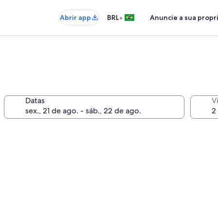
•
Abrir app
BRL
Anuncie a sua prop
Datas
V