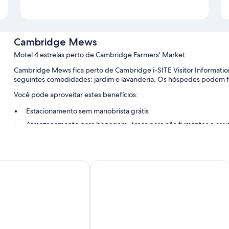
Cambridge Mews
Motel 4 estrelas perto de Cambridge Farmers' Market
Cambridge Mews fica perto de Cambridge i-SITE Visitor Informati
seguintes comodidades: jardim e lavanderia. Os hóspedes podem fic
Você pode aproveitar estes benefícios:
Estacionamento sem manobrista grátis
Armazenamento para bagagem, áreas para não fumantes e assis
Características do quarto
Todos os quartos em Cambridge Mews têm extras como roupas de 
bridge Lodge
No1 Motels On Victoria
das seguintes comodidades: Wi-Fi grátis e cadeiras para escritório.
Outras comodidades incluem:
Cadeira de alimentação e banheira para bebê
Banheiras de hidromassagem, produtos de toalete grátis e sec
Guarda-roupa ou closet, cozinhas e geladeiras