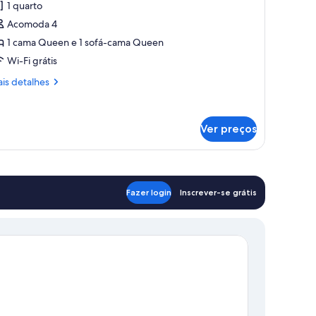
1 quarto
uíte
Acomoda 4
uperior,
1 cama Queen e 1 sofá-cama Queen
Wi-Fi grátis
uarto,
ara
is
is detalhes
ão
talhes
umantes,
íte
ozinha
Ver preços
perior,
arto,
ra
o
Fazer login
Inscrever-se grátis
mantes,
zinha