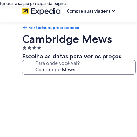
Ignorar a seção principal da página
Compre suas viagens
Ver todas as propriedades
Cambridge Mews
Propriedade
4.0
Escolha as datas para ver os preços
estrelas
Para onde você vai?
Galeria
de
fotos
de
Cambridge
Mews