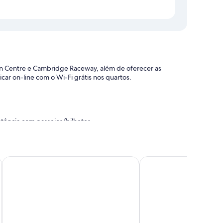
on Centre e Cambridge Raceway, além de oferecer as
ar on-line com o Wi-Fi grátis nos quartos.
tência com passeios/bilhetes
cama premium e espaço de trabalho para notebook, além
Hidden Lake Hotel and Apartments
Cambridge TOP 10 Holi
adores de cabelo