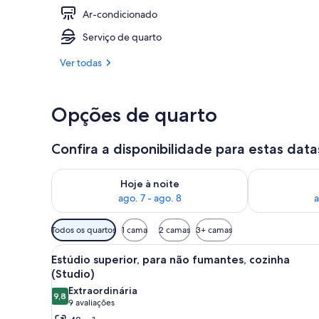
Ar-condicionado
Recepção
Serviço de quarto
Ver todas
Opções de quarto
Confira a disponibilidade para estas data
Verifica a disponibilidade para esta noite, ago. 7 - a
Verifica a dis
Hoje à noite
ago. 7 - ago. 8
a
Filtros
Todos os quartos
1 cama
2 camas
3+ camas
disponíveis
Carrega
Quarto de hotel com cama, escr
para
10
Estúdio superior, para não fumantes, cozinha
todas
os
(Studio)
as
quartos
Extraordinária
9,8
fotos
9,8 de 10
(9
9 avaliações
de
avaliações)