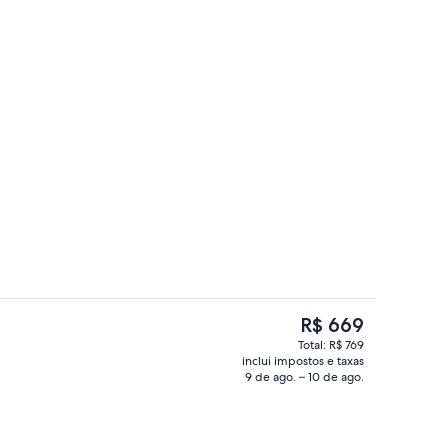
rior, para não fumantes, cozinha (Studio) | Roupas de cama premium, espaç
Recepção
O
R$ 669
preço
Total: R$ 769
atual
inclui impostos e taxas
Fachada da propriedade à noite
é
9 de ago. – 10 de ago.
R$ 669