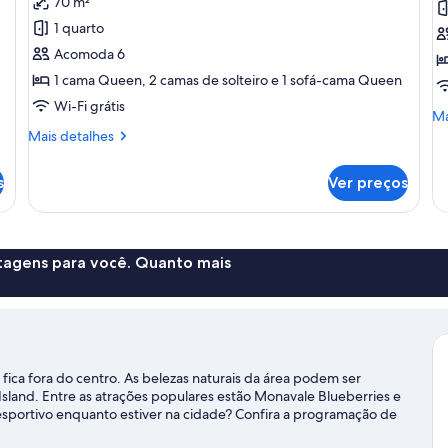
70 m²
Quarto
S
1 quarto
superior,
s
Acomoda 6
para
1
1 cama Queen, 2 camas de solteiro e 1 sofá-cama Queen
não
q
Wi-Fi grátis
fumantes,
p
Ma
Ma
cozinha
n
de
Mais
Mais detalhes
de
detalhes
(Two
f
Su
de
Bedroom
c
s
Ver preços
su
Quarto
Apartment)
1
superior,
qu
para
pa
não
nã
fumantes,
ntagens para você. Quanto mais
fu
cozinha
co
(Two
Bedroom
Apartment)
ca fora do centro. As belezas naturais da área podem ser
sland. Entre as atrações populares estão Monavale Blueberries e
sportivo enquanto estiver na cidade? Confira a programação de
gem sobre Cambridge.