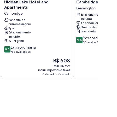
Hidden
Cambridge
Hidden Lake Hotel and
Cambridge TOP 10 Ho
Lake
TOP
Apartments
Leamington
Hotel
10
Cambridge
Estacionamento
and
Holiday
incluído
Apartments
Banheira de
Park
Ar-condicionado
hidromassagem
Cambridge
Leamington
Quadra de tênis
Spa
Lavanderia
Estacionamento
incluído
9.4
Extraordinária
9,4
Wi-Fi grátis
de
80 avaliações
9.6
10,
Extraordinária
9,6
de
Extraordinária,
765 avaliações
10,
80
O
R$ 608
Extraordinária,
avaliações
preço
765
Total: R$ 699
é
inclui impostos e taxas
incl
avaliações
de
6 de set. – 7 de set.
10 d
R$ 608