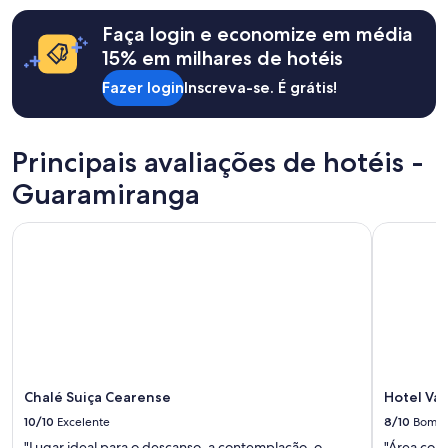
n
horas,
Faça login e economize em média
o
com
,
base
15% em milhares de hotéis
n
em
ã
Fazer login
Inscreva-se. É grátis!
uma
o
estadia
t
de
e
1
Principais avaliações de hotéis -
m
diária
a
para
Guaramiranga
p
2
o
adultos.
i
Chalé Suiça Cearense
Hotel Val
Os
o
preços
p
e
a
a
r
disponibilidade
a
estão
a
sujeitos
s
a
b
alterações.
a
Termos
Chalé Suiça Cearense
Hotel Va
g
adicionais
10/10
Excelente
8/10
Bom
a
se
g
"Lugar ideal para o descanso, a contemplação, o
"Área com