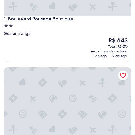
Boulevard Pousada Boutique
1. Boulevard Pousada Boutique
Propriedade
2.0
Guaramiranga
estrelas
O
R$ 643
preço
Total: R$ 676
é
inclui impostos e taxas
de
11 de ago. – 12 de ago.
R$ 643
Pousada do Lago Guaramiranga