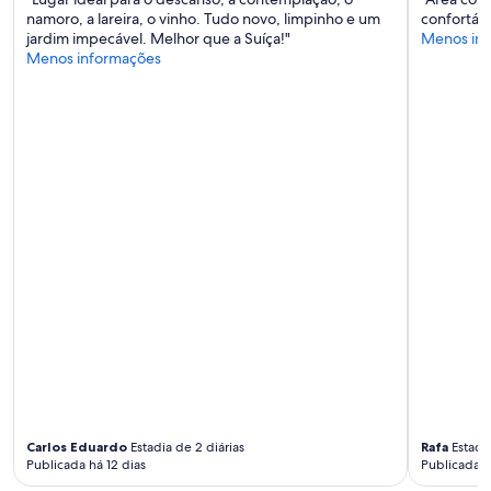
aplicam.
e
namoro, a lareira, o vinho. Tudo novo, limpinho e um
confortáve
n
jardim impecável. Melhor que a Suíça!"
Menos in
s
Menos informações
,
n
ã
o
h
á
c
a
b
e
c
e
i
r
a
s
d
o
s
Carlos Eduardo
Estadia de 2 diárias
Rafa
Estadia
d
Publicada há 12 dias
Publicada 
o