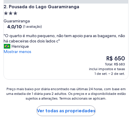
Pousada do Lago Guaramiranga
2. Pousada do Lago Guaramiranga
Propriedade
3.0
Guaramiranga
estrelas
4.0
4,0/10
(1 avaliação)
de
"
"O quarto é muito pequeno, não tem apoio para as bagagens, não
10,
O
há cabeceiras dos dois lados c"
(1
q
Henrique
avaliação)
u
Mostrar menos
a
O
R$ 650
r
preço
Total: R$ 683
t
é
inclui impostos e taxas
o
de
1 de set. – 2 de set.
é
R$ 650
m
u
Preço
Preço mais baixo por diária encontrado nas últimas 24 horas, com base em
i
uma estadia de 1 diária para 2 adultos. Os preços e a disponibilidade estão
mais
sujeitos a alterações. Termos adicionais se aplicam.
t
baixo
o
por
p
diária
Ver todas as propriedades
e
encontrado
q
nas
u
últimas
e
24