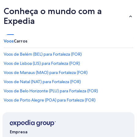
i
s
Conheça o mundo com a
l
a
Expedia
d
o
s
c
Voos
Carros
"
Voos de Belém (BEL) para Fortaleza (FOR)
Voos de Lisboa (LIS) para Fortaleza (FOR)
Voos de Manaus (MAO) para Fortaleza (FOR)
Voos de Natal (NAT) para Fortaleza (FOR)
Voos de Belo Horizonte (PLU) para Fortaleza (FOR)
Voos de Porto Alegre (POA) para Fortaleza (FOR)
Voos de Rio de Janeiro (RIO) para Fortaleza (FOR)
Voos de São Paulo (SAO) para Fortaleza (FOR)
Voos de Salvador (SSA) para Fortaleza (FOR)
Empresa