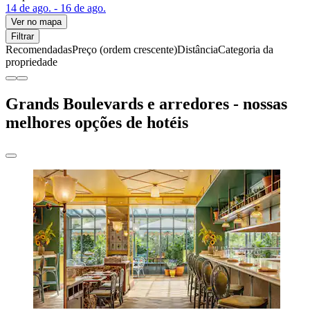
14 de ago. - 16 de ago.
Ver no mapa
Filtrar
Recomendadas
Preço (ordem crescente)
Distância
Categoria da
propriedade
Grands Boulevards e arredores - nossas
melhores opções de hotéis