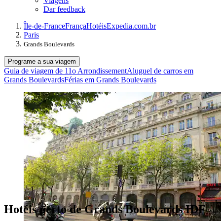
Viagens
Dar feedback
Île-de-France
França
Hotéis
Expedia.com.br
Paris
Grands Boulevards
Programe a sua viagem
Guia de viagem de 11o Arrondissement
Aluguel de carros em
Grands Boulevards
Férias em Grands Boulevards
Hotéis perto de Grands Boulevards IDF