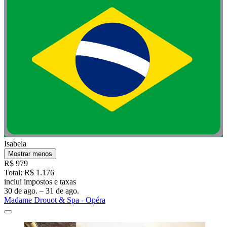
Isabela
Mostrar menos
R$ 979
Total: R$ 1.176
inclui impostos e taxas
30 de ago. – 31 de ago.
Madame Drouot & Spa - Opéra