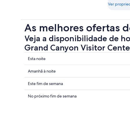
Ver proprie
As melhores ofertas d
Veja a disponibilidade de h
Grand Canyon Visitor Cente
Mostrar
Esta noite
preços
perto
Mostrar
Amanhã à noite
de
preços
Grand
perto
Mostrar
Este fim de semana
Canyon
de
preços
Visitor
Grand
perto
Mostrar
No próximo fim de semana
Center
Canyon
de
preços
para
Visitor
Grand
perto
esta
Center
Canyon
de
noite:
para
Visitor
Grand
6
amanhã
Center
Canyon