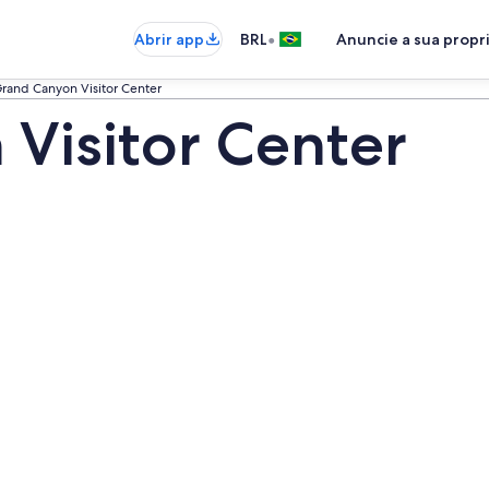
•
Abrir app
BRL
Anuncie a sua prop
rand Canyon Visitor Center
Visitor Center