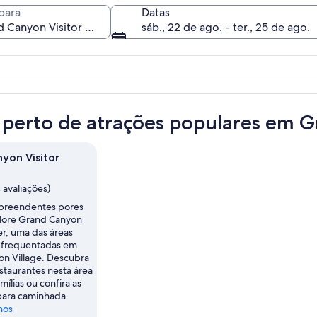
para
Datas
sáb., 22 de ago. - ter., 25 de ago.
Uma torre de pedra alta e antiga numa
 perto de atrações populares em G
yon Visitor
4 avaliações)
rpreendentes pores
plore Grand Canyon
er, uma das áreas
 frequentadas em
n Village. Descubra
staurantes nesta área
mílias ou confira as
 para caminhada.
nos