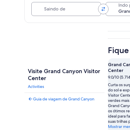
Saindo de
Indo 
Explorar mapa
Fique
Grand Can
Visite Grand Canyon Visitor
Center
Center
9.0/10 (5.71
Curta os su
Activities
do sol e ex
Visitor Cent
Guia de viagem de Grand Canyon
verdes mais
Grand Canyo
os ótimos re
ideal para fa
suas trilhas
Mostrar me