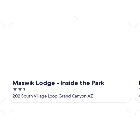
Maswik Lodge - Inside the Park
El
Maswik Lodge - Inside the Park
2.5
out
202 South Village Loop Grand Canyon AZ
of
5
Thunderbird Lodge - Inside the Park
Ka