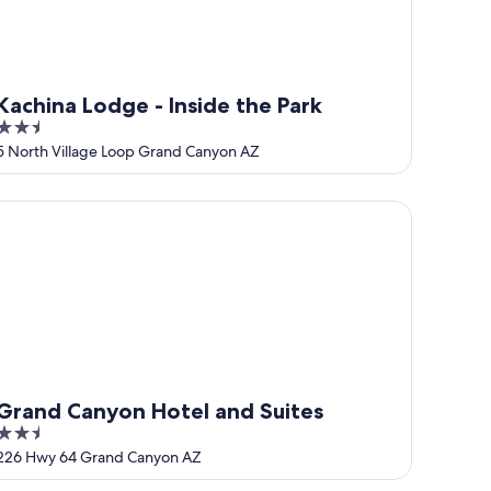
Kachina Lodge - Inside the Park
2.5
out
5 North Village Loop Grand Canyon AZ
of
5
and Canyon Hotel and Suites
Grand Canyon Hotel and Suites
2.5
out
226 Hwy 64 Grand Canyon AZ
of