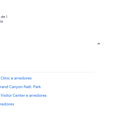
5
 de 1
os
Clinic e arredores
Grand Canyon Natl. Park
Visitor Center e arredores
rredores