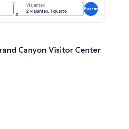
Viajantes
Buscar
2 viajantes, 1 quarto
 falésia com vista para um cânion extenso.
rand Canyon Visitor Center