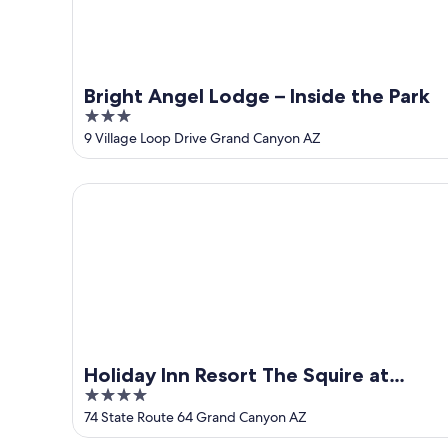
Bright Angel Lodge – Inside the Park
3
out
9 Village Loop Drive Grand Canyon AZ
of
5
Holiday Inn Resort The Squire at Grand Canyon by 
Holiday Inn Resort The Squire at
4
Grand Canyon by IHG
out
74 State Route 64 Grand Canyon AZ
of