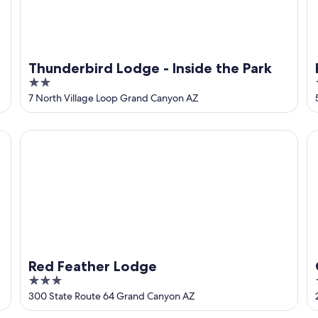
Thunderbird Lodge - Inside the Park
2
out
7 North Village Loop Grand Canyon AZ
of
5
IHG
Red Feather Lodge
Gr
Red Feather Lodge
3
out
300 State Route 64 Grand Canyon AZ
of