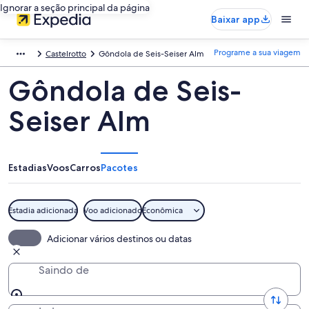
Ignorar a seção principal da página
Baixar app
Programe a sua viagem
Castelrotto
Gôndola de Seis-Seiser Alm
Gôndola de Seis-
Seiser Alm
Estadias
Voos
Carros
Pacotes
Estadia adicionada
Voo adicionado
Econômica
Adicionar vários destinos ou datas
Saindo de