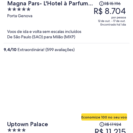
O
Magna Pars- L'Hotel à Parfum
R$ 15.196
preço
R$ 8.704
5
Small Luxury Hotels of the
era
out
Porta Genova
World
por pessoa
R$ 15.196
of
12 de out. - 17 de out.
Encontrado há 1 dia
e
5
Voos de ida e volta sem escalas incluídos
agora
De São Paulo (SAO) para Milão (MXP)
é
R$ 8.704
9,4
/
10
Extraordinária! (599 avaliações)
por
pessoa
Economize 100 no seu voo
O
Uptown Palace
R$ 17.924
preço
R$ 11.215
4