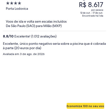
preço
R$ 8.617
4
era
out
Porta Lodovica
por pessoa
R$ 12.703
of
12 de out. - 17 de out.
Encontrado há 1 dia
e
5
Voos de ida e volta sem escalas incluídos
agora
De São Paulo (SAO) para Milão (MXP)
é
R$ 8.617
8,8
/
10
Excelente! (1.012 avaliações)
por
pessoa
Excelente, único ponto negativo seria sobre a piscina que é cobrada
à parte (20 euros por dia)
Avaliada em 3 de ago. de 2026
Economize 100 no seu voo