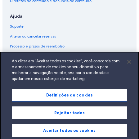
Diretrizes de conteúdo e denúncia de conteúdo
Ajuda
Suporte
Alterar ou cancelar reservas
Processo e prazos de reembolso
Reserve um voo usando um crédito da companhia aérea
Ao clicar em “Aceitar todos os cookies”, você concorda com
Documentos para viagens internacionais
o armazenamento de cookies no seu dispositivo para
melhorar a navegação no site, analisar o uso do site e
ajudar em nossos esforços de marketing.
Definições de cookies
A Expedia, Inc. não se responsabiliza pelo conteúdo dos sites externos.
© 2026 Expedia, Inc., uma empresa do Expedia Group. Todos os direitos
reservados Expedia e o logotipo da Expedia são marcas registradas da
Expedia, Inc.
Rejeitar todos
Aceitar todos os cookies