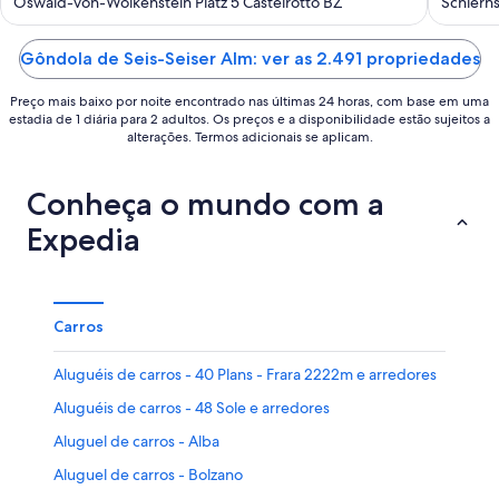
out
out
Oswald-von-Wolkenstein Platz 5 Castelrotto BZ
Schlerns
of
of
5
5
Gôndola de Seis-Seiser Alm: ver as 2.491 propriedades
Preço mais baixo por noite encontrado nas últimas 24 horas, com base em uma
estadia de 1 diária para 2 adultos. Os preços e a disponibilidade estão sujeitos a
alterações. Termos adicionais se aplicam.
Conheça o mundo com a
Expedia
Carros
Aluguéis de carros - 40 Plans - Frara 2222m e arredores
Aluguéis de carros - 48 Sole e arredores
Aluguel de carros - Alba
Aluguel de carros - Bolzano