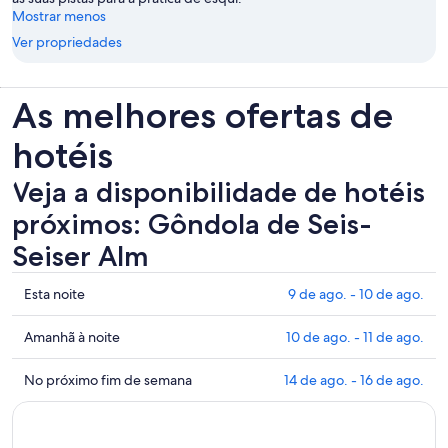
Mostrar menos
Ver propriedades
As melhores ofertas de
hotéis
Veja a disponibilidade de hotéis
próximos: Gôndola de Seis-
Seiser Alm
Mostrar
Esta noite
9 de ago. - 10 de ago.
preços
perto
Mostrar
Amanhã à noite
10 de ago. - 11 de ago.
de
preços
Gôndola
perto
Mostrar
No próximo fim de semana
14 de ago. - 16 de ago.
de
de
preços
Seis-
Gôndola
perto
Seiser
de
de