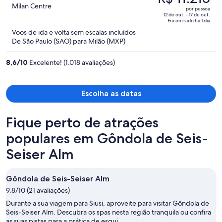
era
out
Milan Centre
por pessoa
R$ 17.924
of
12 de out. - 17 de out.
Encontrado há 1 dia
e
5
Voos de ida e volta sem escalas incluídos
agora
De São Paulo (SAO) para Milão (MXP)
é
R$ 11.215
8,6
/
10
Excelente! (1.018 avaliações)
por
pessoa
Escolha as datas
Fique perto de atrações
populares em Gôndola de Seis-
Seiser Alm
Gôndola de Seis-Seiser Alm
9.8/10 (21 avaliações)
Durante a sua viagem para Siusi, aproveite para visitar Gôndola de
Seis-Seiser Alm. Descubra os spas nesta região tranquila ou confira
as suas pistas para a prática de esqui.