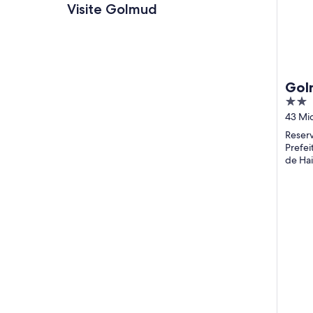
Visite Golmud
Gol
2
out
43 Mi
of
Reserv
5
Prefei
de Hai
grátis
centro