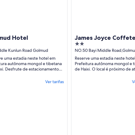
Uma área geotérmica com fontes termais borbulhantes e águas verdes.
mud Hotel
James Joyce Coffete
2
out
ddle Kunlun Road Golmud
NO.50 Bayi Middle Road,Golmu
Mongol and Tibetan Autonomou
of
e uma estadia neste hotel em
Reserve uma estadia neste hote
Qinghai
5
tura autônoma mongol e tibetana
Prefeitura autônoma mongol e t
xi. Desfrute de estacionamento
de Haixi. O local é próximo de a
, café da manhã (sobretaxa) e um
populares como Jardim de Cos
 de ...
Folclóricos ...
Ver tarifas
V