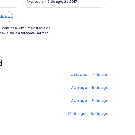
Avaliada em 3 de ago. de 2017
5
de
edades
set..
s, com base em uma estadia de 1
o sujeitos a alterações. Termos
d
6 de ago. - 7 de ago.
7 de ago. - 8 de ago.
7 de ago. - 9 de ago.
14 de ago. - 16 de ago.