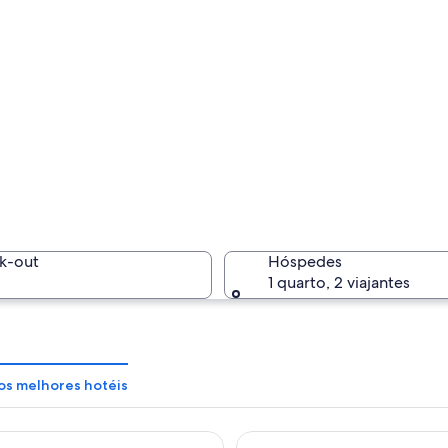
k-out
Hóspedes
1 quarto, 2 viajantes
os melhores hotéis
 Hotel
James Joyce Coffetel