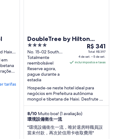
l
DoubleTree by Hilton
4
O
Hotel Qinghai - Golmud
R$ 341
out
preço
d Haixi
No. 15-02 South
Total: R$ 397
s Pref
Kunlun Road,
Totalmente
4 de set. – 5 de set.
of
é
l em
Golmud Qinghai
reembolsável
inclui impostos e taxas
5
de
ibetana
Reserve agora,
trações
R$ 341
pague durante a
tumes
por
estadia
er tarifas
diária
Hospede-se neste hotel ideal para
para
negócios em Prefeitura autônoma
uma
mongol e tibetana de Haixi. Desfrute de
estadia
Wi-Fi grátis, estacionamento grátis e 2
restaurantes. ...
de
8
/
10
Muito boa! (1 avaliação)
4
環境設備衛生一流
de
"環境設備衛生一流，唯於退房時職員誤
set.
當未付款，再次於信用卡收取費用"
a