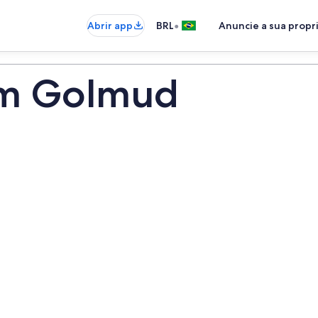
•
Abrir app
BRL
Anuncie a sua prop
em Golmud