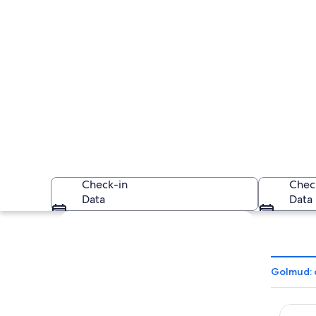
Check-in
Chec
Data
Data
Explorar mapa
Golmud: 
Golmud