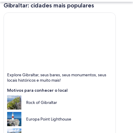
Gibraltar: cidades mais populares
Uma cidade costeira com um penhasco
Gibraltar
Explore Gibraltar, seus bares, seus monumentos, seus
Pessoas simpáticas, Jantar e Bares
locais históricos e muito mais!
Motivos para conhecer o local
Rock of Gibraltar
Europa Point Lighthouse