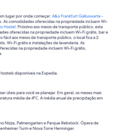
bom lugar por onde começar:
A&o Frankfurt Galluswarte -
rte. As comodidades oferecidas na propriedade incluem Wi-
ts Hostel
: Próximo aos meios de transporte público, esta
es oferecidas na propriedade incluem Wi-Fi grátis, bar e
 fácil aos meios de transporte público, o local fica a 2
Wi-Fi grátis e instalações de lavanderia. As
ferecidas na propriedade incluem Wi-Fi grátis,
a.
hostels disponíveis na Expedia.
r úteis para você se planejar. Em geral, os meses mais
eratura média de 4°C. A média anual de precipitação em
como Nizza, Palmengarten e Parque Rebstock. Ópera de
schenheimer Turm e Nova Torre Henninger.