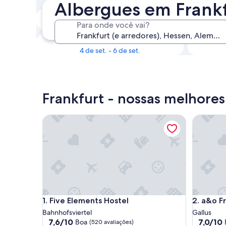
Albergues em Frankf
No próximo fim de semana
Para onde você vai?
14 de ago. - 16 de ago.
Em 1 mês
4 de set. - 6 de set.
Frankfurt - nossas melhores
Five Elements Hostel
a&o Frank
Five Elements Hostel
a&o Frank
1. Five Elements Hostel
2. a&o F
Bahnhofsviertel
Gallus
7.6
7.0
7,6/10
7,0/10
Boa
(520 avaliações)