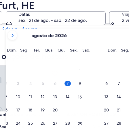
urt, HE
Em 2 semanas
Datas
Via
21 de ago. - 23 de ago.
sex., 21 de ago. - sáb., 22 de ago.
2 v
Em 2 meses
2 de out. - 4 de out.
os
agosto de 2026
meses
mostrados
no
Domingo
Segunda-
Terça-
Quarta-
Quinta-
Sexta-
Sábado
Domi
Dom.
Seg.
Ter.
Qua.
Qui.
Sex.
Sáb.
Dom.
Seg
 opções de hostels
momento
feira
feira
feira
feira
feira
são
August
furt Galluswarte - Hostel
XENON HOSTELS UG
1
de
2026
2
3
4
5
6
7
6
7
8
e
September
9
10
11
12
13
14
13
14
15
de
2026.
16
17
18
19
20
21
20
21
22
furt Galluswarte - Hostel
XENON HOSTELS UG
rankfurt Galluswarte - Hostel
3. XENON HOSTELS UG
Dreieich
23
24
25
26
27
28
27
28
29
7.0
7,0/10
Boa
Boa
(345 avaliações)
(7 avaliações)