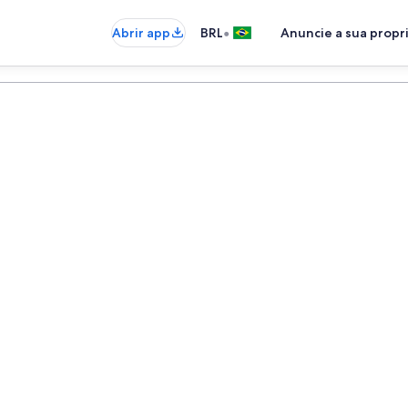
•
Abrir app
BRL
Anuncie a sua prop