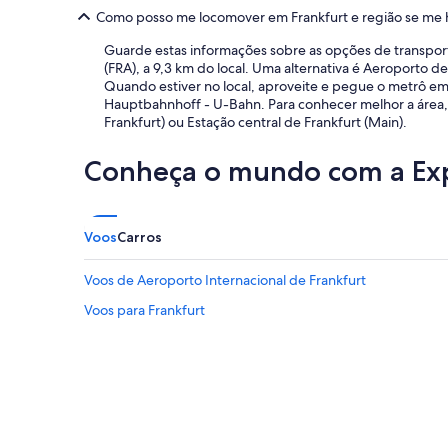
i
Como posso me locomover em Frankfurt e região se me
l
o
Guarde estas informações sobre as opções de transporte
.
(FRA), a 9,3 km do local. Uma alternativa é Aeroporto d
"
Quando estiver no local, aproveite e pegue o metrô e
Hauptbahnhoff - U-Bahn. Para conhecer melhor a área, p
Frankfurt) ou Estação central de Frankfurt (Main).
Conheça o mundo com a Ex
Voos
Carros
Voos de Aeroporto Internacional de Frankfurt
Voos para Frankfurt