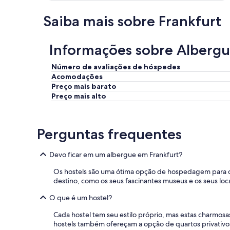
f
i
Saiba mais sobre Frankfurt
q
u
e
Informações sobre Albergu
i
p
Número de avaliações de hóspedes
r
Acomodações
e
Preço mais barato
o
Preço mais alto
c
u
p
a
Perguntas frequentes
d
a
d
Devo ficar em um albergue em Frankfurt?
e
a
Os hostels são uma ótima opção de hospedagem para que
n
destino, como os seus fascinantes museus e os seus locai
d
O que é um hostel?
a
r
Cada hostel tem seu estilo próprio, mas estas charmo
à
hostels também ofereçam a opção de quartos privativos
n