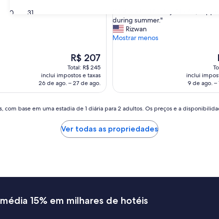
de
"
"Not worth it to stay. No AC, suppe
30
31
10,
N
during summer."
Boa,
o
Rizwan
(7
t
Mostrar menos
s)
avaliações)
w
o
O
R$ 207
r
preço
Total: R$ 245
To
t
é
inclui impostos e taxas
inclui impos
h
de
26 de ago. – 27 de ago.
9 de ago. –
i
R$ 207
t
t
, com base em uma estadia de 1 diária para 2 adultos. Os preços e a disponibilidad
o
s
Ver todas as propriedades
t
a
y
.
N
o
A
C
 média 15% em milhares de hotéis
,
s