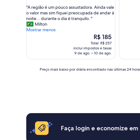
de
de
"
"A região é um pouco assustadora. Ainda vale
10,
10,
A
o valor mas sim fiquei preocupada de andar à
Boa,
Boa,
r
noite... durante o dia é tranquilo. "
(520
(345
e
Milton
avaliações)
avaliaçõe
g
Mostrar menos
i
O
R$ 185
ã
preço
Total: R$ 257
o
é
inclui impostos e taxas
é
de
9 de ago. – 10 de ago.
u
R$ 185
m
p
Preço
Preço mais baixo por diária encontrado nas últimas 24 horas
o
mais
u
baixo
c
por
o
diária
a
encontrado
s
nas
s
últimas
u
24
s
horas,
t
com
Faça login e economize em
a
base
d
em