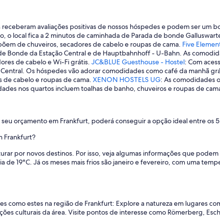
es receberam avaliações positivas de nossos hóspedes e podem ser um 
ico, o local fica a 2 minutos de caminhada de Parada de bonde Galluswa
dispõem de chuveiros, secadores de cabelo e roupas de cama.
Five Elemen
de Bonde da Estação Central e de Hauptbahnhoff - U-Bahn. As comodidad
res de cabelo e Wi-Fi grátis.
JC&BLUE Guesthouse - Hostel
: Com acesso
ntral. Os hóspedes vão adorar comodidades como café da manhã grátis, 
s de cabelo e roupas de cama.
XENON HOSTELS UG
: As comodidades o
dades nos quartos incluem toalhas de banho, chuveiros e roupas de cam
eu orçamento em Frankfurt, poderá conseguir a opção ideal entre os 5 
m Frankfurt?
rar por novos destinos. Por isso, veja algumas informações que podem se
 de 19°C. Já os meses mais frios são janeiro e fevereiro, com uma temp
res como estes na região de Frankfurt: Explore a natureza em lugares 
rações culturais da área. Visite pontos de interesse como Römerberg, E