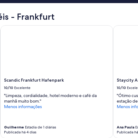
u
p
p
éis - Frankfurt
e
r
Scandic Frankfurt Hafenpark
Staycity Ap
h
o
t
d
u
r
i
n
g
s
Scandic Frankfurt Hafenpark
Staycity A
u
10/10
Excelente
10/10
Excele
m
"Limpeza, cordialidade, hotel moderno e café da
"Ótimo cus
m
manhã muito bom."
estação de
e
Menos informações
Menos inf
r
.
"
Guilherme
Estadia de 1 diárias
Ana Paula
Es
Publicada há 4 dias
Publicada há