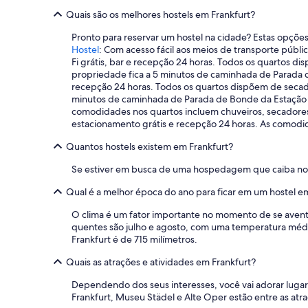
o
Quais são os melhores hostels em Frankfurt?
i
t
Pronto para reservar um hostel na cidade? Estas opçõ
e
Hostel
: Com acesso fácil aos meios de transporte públ
.
Fi grátis, bar e recepção 24 horas. Todos os quartos 
.
propriedade fica a 5 minutos de caminhada de Parada 
.
recepção 24 horas. Todos os quartos dispõem de secado
d
minutos de caminhada de Parada de Bonde da Estação Ce
u
comodidades nos quartos incluem chuveiros, secadore
r
estacionamento grátis e recepção 24 horas. As comodi
a
n
Quantos hostels existem em Frankfurt?
t
e
Se estiver em busca de uma hospedagem que caiba no s
o
Qual é a melhor época do ano para ficar em um hostel e
d
i
O clima é um fator importante no momento de se aventu
a
quentes são julho e agosto, com uma temperatura média
é
Frankfurt é de 715 milímetros.
t
r
Quais as atrações e atividades em Frankfurt?
a
n
Dependendo dos seus interesses, você vai adorar luga
q
Frankfurt, Museu Städel e Alte Oper estão entre as at
u