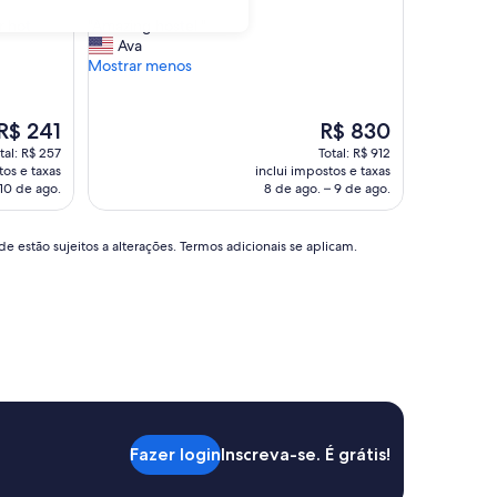
de
"
r hot
"Amazing hostel "
10,
A
Ava
Excelente,
m
Mostrar menos
(34
a
avaliações)
z
i
O
O
R$ 241
R$ 830
n
preço
preço
tal: R$ 257
Total: R$ 912
g
é
é
tos e taxas
inclui impostos e taxas
h
de
de
 10 de ago.
8 de ago. – 9 de ago.
o
R$ 241
R$ 830
s
t
e estão sujeitos a alterações. Termos adicionais se aplicam.
e
l
"
Fazer login
Inscreva-se. É grátis!