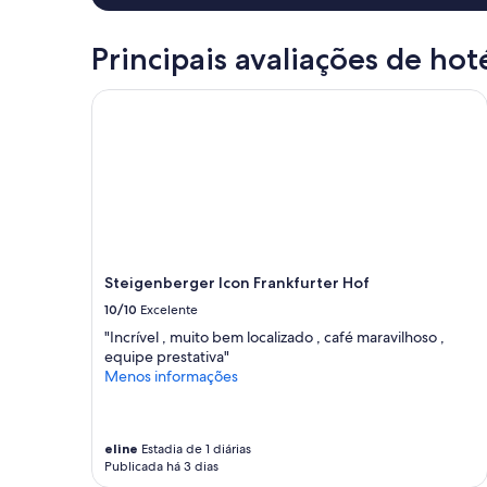
o
uma
r
estadia
a
de
Principais avaliações de hot
.
1
A
diária
Steigenberger Icon Frankfurter Hof
i
para
n
2
d
adultos.
a
Os
v
preços
a
e
l
a
e
disponibilidade
o
estão
v
Steigenberger Icon Frankfurter Hof
sujeitos
a
a
10/10
Excelente
l
alterações.
"Incrível , muito bem localizado , café maravilhoso ,
o
Termos
equipe prestativa"
r
adicionais
Menos informações
m
se
a
aplicam.
s
s
eline
Estadia de 1 diárias
i
Publicada há 3 dias
m