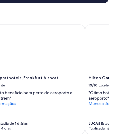
arthotels, Frankfurt Airport
Hilton Garden Inn Fran
parthotels, Frankfurt Airport
Hilton Garden Inn Fra
nte
10/10
Excelente
to benefício bem perto do aeroporto e
"Ótimo hotel para quem 
 trem"
aeroporto"
ormações
Menos informações
tadia de 1 diárias
LUCAS
Estadia de 1 diárias
 4 dias
Publicada há 5 dias