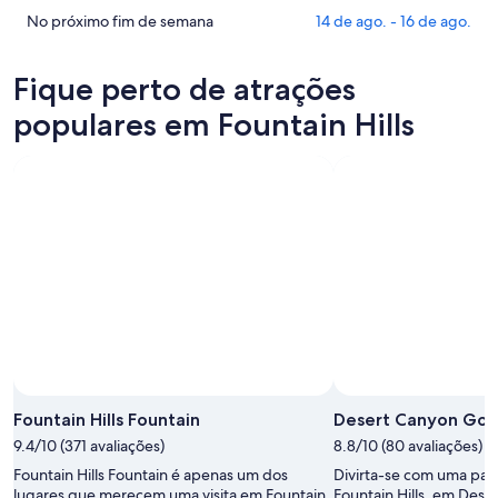
Fountain
preços
Confira
No próximo fim de semana
14 de ago. - 16 de ago.
Hills
em
os
para
Fountain
preços
Fique perto de atrações
esta
Hills
em
noite,
para
Fountain
populares em Fountain Hills
9
amanhã
Hills
de
à
para
ago.
noite,
o
-
10
próximo
10
de
fim
de
ago.
de
ago.
-
semana,
11
14
de
de
ago.
ago.
-
16
de
Fountain Hills Fountain
Desert Canyon Golf
ago.
9.4/10 (371 avaliações)
8.8/10 (80 avaliações)
Fountain Hills Fountain é apenas um dos
Divirta-se com uma par
lugares que merecem uma visita em Fountain
Fountain Hills, em Dese