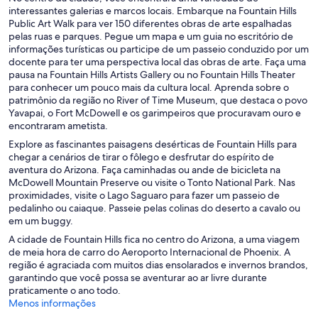
interessantes galerias e marcos locais. Embarque na Fountain Hills
Public Art Walk para ver 150 diferentes obras de arte espalhadas
pelas ruas e parques. Pegue um mapa e um guia no escritório de
informações turísticas ou participe de um passeio conduzido por um
docente para ter uma perspectiva local das obras de arte. Faça uma
pausa na Fountain Hills Artists Gallery ou no Fountain Hills Theater
para conhecer um pouco mais da cultura local. Aprenda sobre o
patrimônio da região no River of Time Museum, que destaca o povo
Yavapai, o Fort McDowell e os garimpeiros que procuravam ouro e
encontraram ametista.
Explore as fascinantes paisagens desérticas de Fountain Hills para
chegar a cenários de tirar o fôlego e desfrutar do espírito de
aventura do Arizona. Faça caminhadas ou ande de bicicleta na
McDowell Mountain Preserve ou visite o Tonto National Park. Nas
proximidades, visite o Lago Saguaro para fazer um passeio de
pedalinho ou caiaque. Passeie pelas colinas do deserto a cavalo ou
em um buggy.
A cidade de Fountain Hills fica no centro do Arizona, a uma viagem
de meia hora de carro do Aeroporto Internacional de Phoenix. A
região é agraciada com muitos dias ensolarados e invernos brandos,
garantindo que você possa se aventurar ao ar livre durante
praticamente o ano todo.
Menos informações