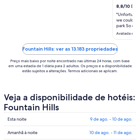
para
8,8
/
10
Excel
uma
"Unfortunat
estadia
we could not
de
park So dis
10
Avaliada em 
de
ago.
a
Fountain Hills: ver as 13.183 propriedades
11
Preço mais baixo por noite encontrado nas últimas 24 horas, com base
de
em uma estadia de 1 diária para 2 adultos. Os preços e a disponibilidade
ago..
estão sujeitos a alterações. Termos adicionais se aplicam.
Veja a disponibilidade de hotéis:
Fountain Hills
Confira
Esta noite
9 de ago. - 10 de ago.
os
preços
Confira
Amanhã à noite
10 de ago. - 11 de ago.
em
os