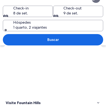
Hills
Check-in
Check-out
8 de set.
9 de set.
Hóspedes
1 quarto, 2 viajantes
Paisagem desértica com cactos, casas 
Buscar
Explorar mapa
Visite Fountain Hills