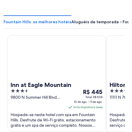
Fountain Hills: os melhores hotéis
Aluguéis de temporada – Fount
Inn at Eagle Mountain
Hilton Phoen
Inn at Eagle Mountain
Hilton P
3.5
O
4
R$ 445
Resort
out
preço
out
9800 N Summer Hill Blvd
11111 N 7th 
Total: R$ 508
Fountain Hills AZ
10 de ago. – 11 de ago.
of
é
of
inclui impostos e taxas
5
de
5
Hospede-se neste hotel com spa em Fountain
Hospede-se 
R$ 445
Hills. Desfrute de Wi-Fi grátis, estacionamento
Desfrute de 
por
grátis e um spa de serviço completo. Nossos
serviço com
diária
hóspedes elogiam os funcionários ...
hóspedes elo