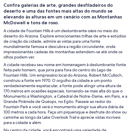
Confira galerias de arte, grandes desfiladeiros do
deserto e uma das fontes mais altas do mundo se
elevando às alturas em um cenário com as Montanhas
McDowell e tons de roxo.
A cidade de Fountain Hills é um deslumbrante oásis no meio do
deserto do Arizona. Explore emocionantes trilhas de arte e estúdios
de criação da cidade, admire as vistas para uma fonte
mundialmente famosa e descubra a região circundante, onde
impressionantes cadeias de montanhas estendem-se até onde os
olhos podem ver.
A cidade recebeu seu nome em homenagem à deslumbrante fonte
feita pelo homem, que jorra para fora do centro do Lago de
Fountain Hills. Um empresário local do Arizona, Robert McCulloch,
construiu a fonte em 1970. O orgulho da cidade e um ponto
verdadeiramente espetacular, a fonte pode atingir uma altura de
170 metros em ocasiões especiais, tornando-se mais alta do que o
Monumento a Washington, a Catedral de Notre-Dame, em Paris, e a
Grande Pirâmide de Quéops, no Egito. Passeie ao redor do
Fountain Park e você verá o monumento atingir sua altura diária de
100 metros a cada hora. Faça um piquenique e desfrute do show ou
caminhe ao longo da Lake Overlook Trail e aprecie vistas incríveis
para a cidade e além.
No centro da cidade, você encontrará uma variedade de