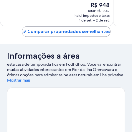
O
R$ 948
avaliações
preço
Total: R$ 1.342
é
inclui impostos e taxas
de
1 de set. – 2 de set.
R$ 948
Comparar propriedades semelhantes
Informações a área
esta casa de temporada fica em Fodhdhoo. Você vai encontrar
muitas atividades interessantes em Píer da Ilha Orimasvaru e
ótimas opções para admirar as belezas naturais em Ilha privativa
de Velaa e Vaadhoo.
Mostrar mais
Confira nosso guia de viagem sobre
Fodhdhoo.
Ver mais propriedades para aluguel por temporada -
Fodhdhoo