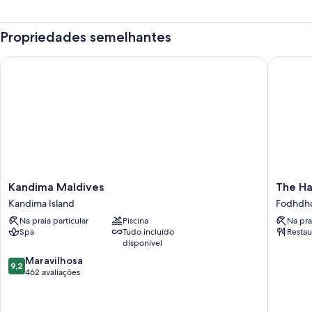
Propriedades semelhantes
Kandima Maldives
The Happ
Kandima
The
Kandima Maldives
The Ha
Maldives
Happine
Kandima Island
Fodhdh
Kandima
Sun
Na praia particular
Piscina
Na pra
Island
Suites
Spa
Tudo incluído
Restau
Fodhdh
disponível
9.2
Maravilhosa
9,2
de
462 avaliações
10,
Maravilhosa,
462