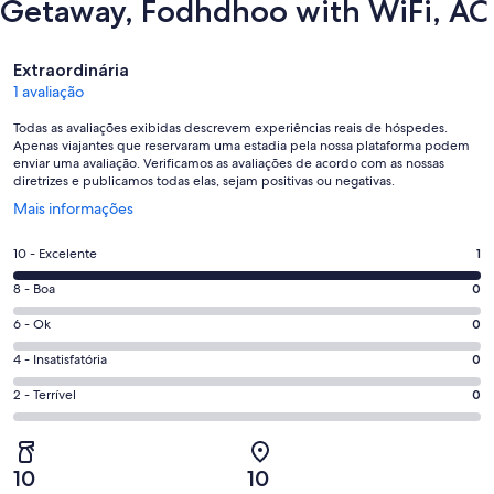
Getaway, Fodhdhoo with WiFi, AC
Avaliações
Extraordinária
1 avaliação
Todas as avaliações exibidas descrevem experiências reais de hóspedes.
Apenas viajantes que reservaram uma estadia pela nossa plataforma podem
enviar uma avaliação. Verificamos as avaliações de acordo com as nossas
diretrizes e publicamos todas elas, sejam positivas ou negativas.
Abre
Mais informações
em
uma
Nota
10 - Excelente
1
nova
10
janela
Nota
8 - Boa
0
-
8
Excelente.
Nota
6 - Ok
0
-
1
6
Boa.
Nota
4 - Insatisfatória
0
de
-
0
4
1
Ok.
Nota
2 - Terrível
0
de
-
avaliações
0
2
1
Insatisfatória.
de
-
avaliações
0
1
Terrível.
de
10
10
avaliações
0