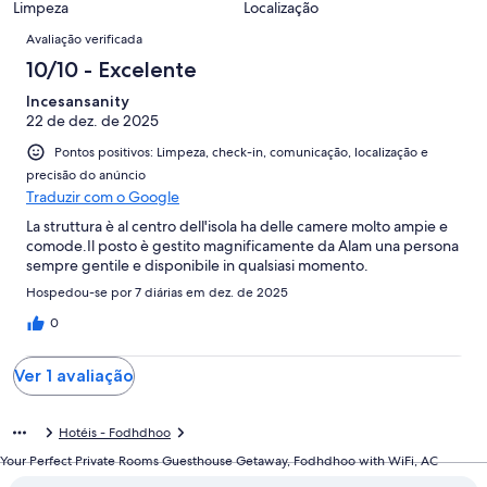
1
Limpeza
Localização
de
Avaliações
avaliações
1
Avaliação verificada
avaliações
10/10 - Excelente
Incesansanity
22 de dez. de 2025
Pontos positivos: Limpeza, check-in, comunicação, localização e
precisão do anúncio
Traduzir com o Google
La struttura è al centro dell'isola ha delle camere molto ampie e
comode.Il posto è gestito magnificamente da Alam una persona
sempre gentile e disponibile in qualsiasi momento.
Hospedou-se por 7 diárias em dez. de 2025
0
Ver 1 avaliação
Hotéis - Fodhdhoo
Your Perfect Private Rooms Guesthouse Getaway, Fodhdhoo with WiFi, AC