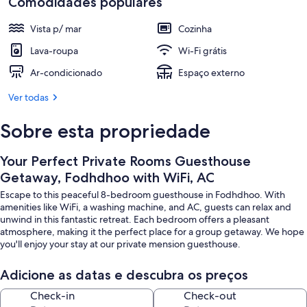
Comodidades populares
Praia
Vista p/ mar
Cozinha
Lava-roupa
Wi-Fi grátis
Ar-condicionado
Espaço externo
Ver todas
Sobre esta propriedade
Your Perfect Private Rooms Guesthouse
Getaway, Fodhdhoo with WiFi, AC
Escape to this peaceful 8-bedroom guesthouse in Fodhdhoo. With
amenities like WiFi, a washing machine, and AC, guests can relax and
unwind in this fantastic retreat. Each bedroom offers a pleasant
atmosphere, making it the perfect place for a group getaway. We hope
you'll enjoy your stay at our private mension guesthouse.
Adicione as datas e descubra os preços
Check-in
Check-out