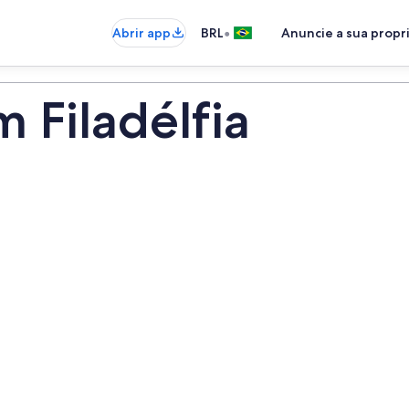
•
Abrir app
BRL
Anuncie a sua prop
 Filadélfia