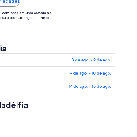
hybrid suv new at time we done this
priedades
deal we didn’t got complete finished ..."
s, com base em uma estadia de 1
o sujeitos a alterações. Termos
ia
8 de ago. - 9 de ago.
9 de ago. - 10 de ago.
14 de ago. - 16 de ago.
ladélfia