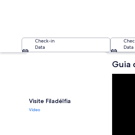
Check-in
Chec
Data
Data
Explorar mapa
Guia 
Um edifício impone
Visite Filadélfia
Vídeo