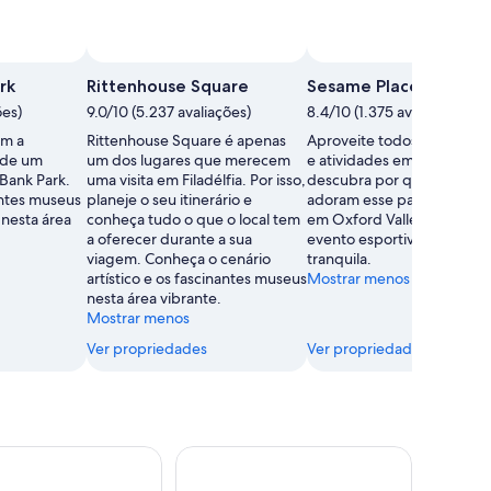
Foto de Ann Sair
Foto
grátis
rk
Rittenhouse Square
Sesame Place
de
ões)
9.0/10 (5.237 avaliações)
8.4/10 (1.375 avaliações)
Ann
em a
Rittenhouse Square é apenas
Aproveite todos os brinqu
Sair
e de um
um dos lugares que merecem
e atividades em Sesame Pl
Bank Park.
uma visita em Filadélfia. Por isso,
descubra por que todos
ntes museus
planeje o seu itinerário e
adoram esse parque temát
o nesta área
conheça tudo o que o local tem
em Oxford Valley. Assista 
a oferecer durante a sua
evento esportivo nesta áre
viagem. Conheça o cenário
tranquila.
artístico e os fascinantes museus
Mostrar menos
nesta área vibrante.
Mostrar menos
Ver propriedades
Ver propriedades