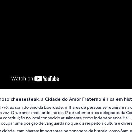
moso cheesesteak, a Cidade do Amor Fraterno é rica em hist
 1776, ao som do Sino da Liberdade, milhares de pessoas se reuniram na 
ra vez. Onze anos mais tarde, no dia 17 de setembro, os delegados da C
 a constituição no local conhecido atualmente como Independence Hall. At
e ocupar uma posição de vanguarda no que diz respeito à cultura e diver
da cidade, caminharam importantes personagens da história, como Samu