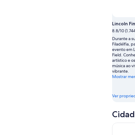
9
de
fim
de
ago.
de
ago.
-
semana,
10
14
Lincoln Fi
de
de
8.8/10 (1.74
ago.
ago.
-
Durante a s
Filadélfia, 
16
evento em Li
de
Field. Conhe
ago.
artístico e 
música ao vi
vibrante.
Mostrar me
Ver proprie
Cidad