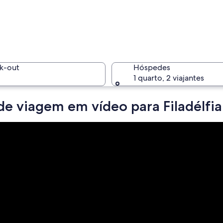
Área urba
k-out
Hóspedes
1 quarto, 2 viajantes
de viagem em vídeo para Filadélfia
Rua urban
nte com colunas e faixas, cercado por árvores e uma fonte.