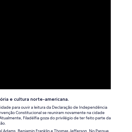
ória e cultura norte-americana.
cidade para ouvir a leitura da Declaração de Independência
onvenção Constitucional se reuniram novamente na cidade
ualmente, Filadélfia goza do privilégio de ter feito parte da
são.
el Adams, Benjamin Franklin e Thomas Jefferson. No Parque