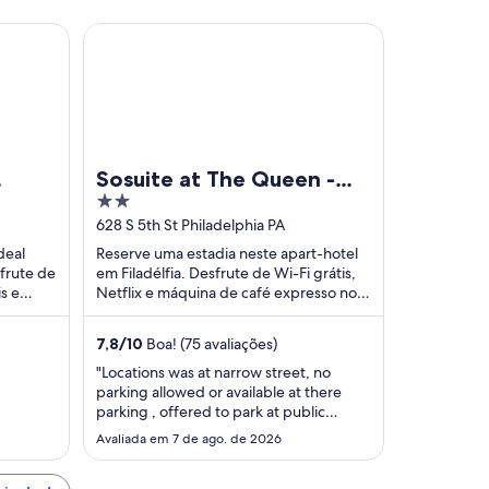
 Stay
Sosuite at The Queen - Queen Village
Sosuite at The Queen -
2
Queen Village
out
628 S 5th St Philadelphia PA
of
deal
Reserve uma estadia neste apart-hotel
5
sfrute de
em Filadélfia. Desfrute de Wi-Fi grátis,
s e
Netflix e máquina de café expresso no
es
quarto. Atrações populares como
Philadelphia ...
7,8
/
10
Boa! (75 avaliações)
"Locations was at narrow street, no
parking allowed or available at there
parking , offered to park at public
parking away from the hotel is very bad
Avaliada em 7 de ago. de 2026
and not safety for seniors like us easy to
steel our car worth over $60 k Honda