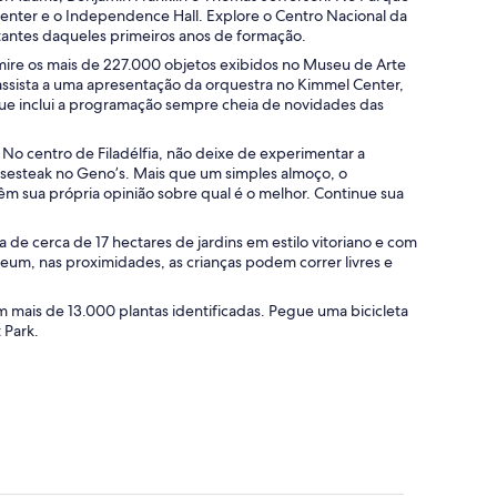
 Center e o Independence Hall. Explore o Centro Nacional da
tantes daqueles primeiros anos de formação.
dmire os mais de 227.000 objetos exibidos no Museu de Arte
assista a uma apresentação da orquestra no Kimmel Center,
 que inclui a programação sempre cheia de novidades das
t. No centro de Filadélfia, não deixe de experimentar a
eesesteak no Geno’s. Mais que um simples almoço, o
têm sua própria opinião sobre qual é o melhor. Continue sua
 de cerca de 17 hectares de jardins em estilo vitoriano e com
eum, nas proximidades, as crianças podem correr livres e
m mais de 13.000 plantas identificadas. Pegue uma bicicleta
 Park.