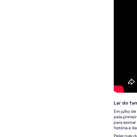
Lar do fa
Em julho de
pela primei
para assinar
história e d
Pelas ruas 