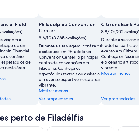
nancial Field
Philadelphia Convention
Citizens Bank Pa
Center
4 avaliações)
8.8/10 (902 avaliaç
8.6/10 (3.385 avaliações)
ua viagem a
Durante a sua viag
participe de um
Filadélfia, particip
Durante a sua viagem, confira os
ncoln Financial
evento em Citizens 
destaques em Philadelphia
ça o cenário
Conheça os fascina
Convention Center: o principal
os espetáculos de
e o cenário artístic
centro de convenções em
vo nesta área
vibrante.
Filadélfia. Conheça os
Mostrar menos
espetáculos teatrais ou assista a
nos
um evento esportivo nesta área
vibrante.
Mostrar menos
dades
Ver propriedades
Ver propriedades
es perto de Filadélfia