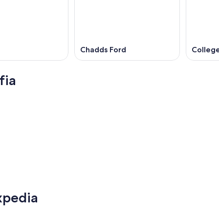
l
Chadds Ford
College
fia
Toronto
Toronto
xpedia