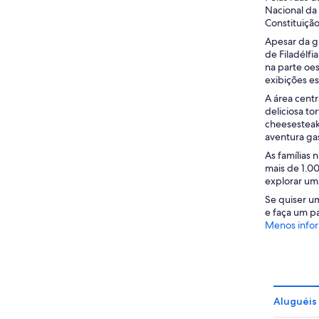
Nacional da 
Constituiçã
Apesar da g
de Filadélf
na parte oes
exibições e
A área centr
deliciosa t
cheesesteak 
aventura gas
As famílias 
mais de 1.0
explorar uma
Se quiser um
e faça um pa
Menos info
Aluguéis 