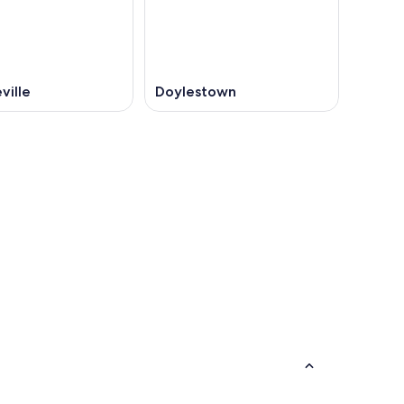
ville
Doylestown
Montreal
Montreal