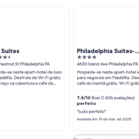
ites
Philadelphia Suites-Extended
 Suites
Philadelphia Suites-
4
Extended Stay
out
hestnut St Philadelphia PA
4630 Island Ave Philadelphia PA
of
e-se neste apart-hotel de luxo
Hospede-se neste apart-hotel i
5
adélfia. Desfrute de Wi-Fi grátis,
para negócios em Filadélfia. De
raço na cobertura e café da
café da manhã grátis, Wi-Fi gráti
(sobretaxa). Atrações populares
piscina externa. Nossos hósped
Museu ...
elogiam os ...
7,4
/
10
Boa! (1.606 avaliações)
perfeito
"tudo perfeito"
Avaliada em 19 de mai. de 2025