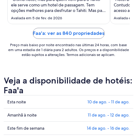
estadia
ele serve como um hotel de passagem. Tem
Contudo, o 
de
opções melhores para desfrutar o Tahiti. Mas para
acesso apen
13
quem quiser ficar por conta do voo é ótimo"
para quem 
Avaliada em 5 de fev. de 2026
Avaliada em 2
de
gostamos do
ago.
satisfatório
a
bem ruim. N
Faa'a: ver as 840 propriedades
14
Preço mais baixo por noite encontrado nas últimas 24 horas, com base
de
em uma estadia de 1 diária para 2 adultos. Os preços e a disponibilidade
ago..
estão sujeitos a alterações. Termos adicionais se aplicam.
Veja a disponibilidade de hotéis:
Faa'a
Confira
Esta noite
10 de ago. - 11 de ago.
os
preços
Confira
Amanhã à noite
11 de ago. - 12 de ago.
em
os
Faa'a
preços
Confira
Este fim de semana
14 de ago. - 16 de ago.
para
em
os