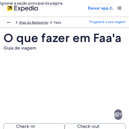
Ignorar a seção principal da página
Baixar app
Programe a sua viagem
Ilhas do Barlavento
Faa'a
O que fazer em Faa'a
Guia de viagem
Fotos
de
Faa'a
7
Check-in
Check-out