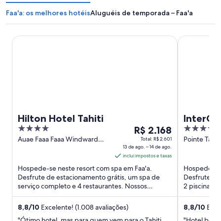
Faa'a: os melhores hotéis
Aluguéis de temporada – Faa'a
Hilton Hotel Tahiti
InterContine
Hilton Hotel Tahiti
InterCon
4
O
4
R$ 2.168
by IHG
out
preço
out
Auae Faaa Faaa Windward
Pointe Tata 
Total: R$ 2.601
Islands
13 de ago. – 14 de ago.
of
é
of
inclui impostos e taxas
5
de
5
Hospede-se neste resort com spa em Faa'a.
Hospede-se 
R$ 2.168
Desfrute de estacionamento grátis, um spa de
Desfrute de 
por
serviço completo e 4 restaurantes. Nossos
2 piscinas 
diária
hóspedes elogiam a piscina e ...
piscina e os 
para
8,8
/
10
Excelente! (1.008 avaliações)
8,8
/
10
Excel
uma
"Ótimo hotel, mas para quem vem para o Tahiti
"Hotel bem 