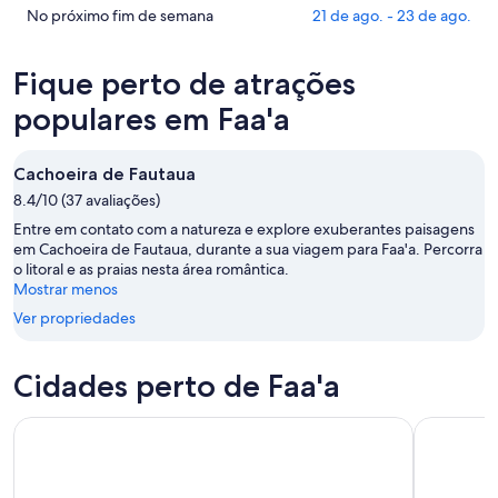
esta
Faa'a
preços
Confira
No próximo fim de semana
21 de ago. - 23 de ago.
noite,
para
em
os
10
amanhã
Faa'a
preços
Fique perto de atrações
de
à
para
em
ago.
noite,
este
Faa'a
populares em Faa'a
-
11
fim
para
11
de
de
o
Cachoeira de Fautaua
de
ago.
semana,
próximo
ago.
-
8.4/10 (37 avaliações)
14
fim
12
de
de
Entre em contato com a natureza e explore exuberantes paisagens
de
ago.
semana,
em Cachoeira de Fautaua, durante a sua viagem para Faa'a. Percorra
o litoral e as praias nesta área romântica.
ago.
-
21
Mostrar menos
16
de
de
Ver propriedades
ago.
ago.
-
23
Cidades perto de Faa'a
de
ago.