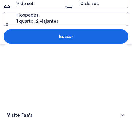
9 de set.
10 de set.
Hóspedes
1 quarto, 2 viajantes
Paisagem costeira com vista para o o
Buscar
Explorar mapa
Visite Faa'a