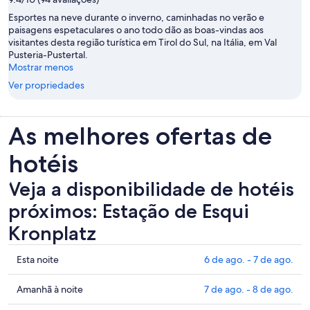
Esportes na neve durante o inverno, caminhadas no verão e
paisagens espetaculares o ano todo dão as boas-vindas aos
visitantes desta região turística em Tirol do Sul, na Itália, em Val
Pusteria-Pustertal.
Mostrar menos
Ver propriedades
As melhores ofertas de
hotéis
Veja a disponibilidade de hotéis
próximos: Estação de Esqui
Kronplatz
Mostrar
Esta noite
6 de ago. - 7 de ago.
preços
perto
Mostrar
Amanhã à noite
7 de ago. - 8 de ago.
de
preços