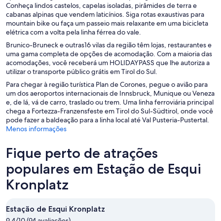
Conheça lindos castelos, capelas isoladas, pirâmides de terra e
cabanas alpinas que vendem laticínios. Siga rotas exaustivas para
mountain bike ou faça um passeio mais relaxante em uma bicicleta
elétrica com a volta pela linha férrea do vale.
Brunico-Bruneck e outras16 vilas da região têm lojas, restaurantes e
uma gama completa de opções de acomodação. Com a maioria das
acomodações, você receberá um HOLIDAYPASS que lhe autoriza a
utilizar o transporte público grátis em Tirol do Sul.
Para chegar à região turística Plan de Corones, pegue o avião para
um dos aeroportos internacionais de Innsbruck, Munique ou Veneza
e, de lá, vá de carro, traslado ou trem. Uma linha ferroviária principal
chega a Fortezza-Franzensfeste em Tirol do Sul-Südtirol, onde você
pode fazer a baldeação para a linha local até Val Pusteria-Pustertal.
Menos informações
Fique perto de atrações
populares em Estação de Esqui
Kronplatz
Estação de Esqui Kronplatz
9.4/10 (94 avaliações)