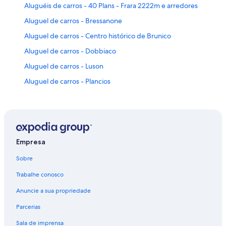
Aluguéis de carros - 40 Plans - Frara 2222m e arredores
Aluguel de carros - Bressanone
Aluguel de carros - Centro histórico de Brunico
Aluguel de carros - Dobbiaco
Aluguel de carros - Luson
Aluguel de carros - Plancios
Aluguéis de carros - Praça de São Miguel e arredores
Aluguel de carros - Puntac
Aluguel de carros - Riga Davanti
Aluguel de carros - San Giovanni
Empresa
Aluguel de carros - Selva di Val Gardena
Sobre
Aluguel de carros - Valdaora
Trabalhe conosco
Aluguel de carros - Villa Santa Caterina
Anuncie a sua propriedade
Parcerias
Sala de imprensa