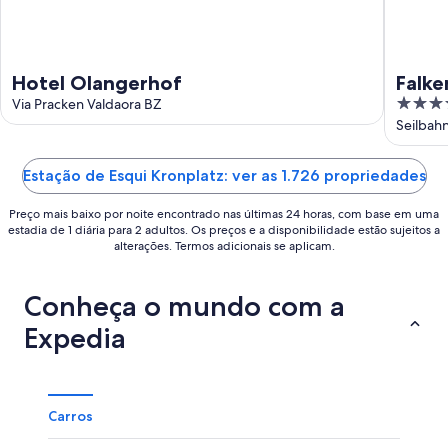
de
ago.
Hotel Olangerhof
Falke
5
Via Pracken Valdaora BZ
Leadi
out
Seilbahn
of
5
Estação de Esqui Kronplatz: ver as 1.726 propriedades
Preço mais baixo por noite encontrado nas últimas 24 horas, com base em uma
estadia de 1 diária para 2 adultos. Os preços e a disponibilidade estão sujeitos a
alterações. Termos adicionais se aplicam.
Conheça o mundo com a
Expedia
Carros