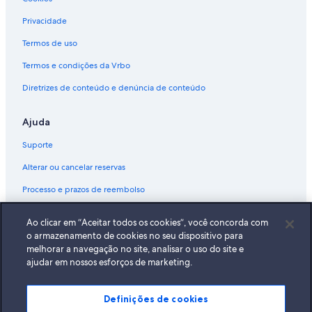
Privacidade
Termos de uso
Termos e condições da Vrbo
Diretrizes de conteúdo e denúncia de conteúdo
Ajuda
Suporte
Alterar ou cancelar reservas
Processo e prazos de reembolso
Reserve um voo usando um crédito da companhia aérea
Ao clicar em “Aceitar todos os cookies”, você concorda com
Documentos para viagens internacionais
o armazenamento de cookies no seu dispositivo para
melhorar a navegação no site, analisar o uso do site e
ajudar em nossos esforços de marketing.
Definições de cookies
A Expedia, Inc. não se responsabiliza pelo conteúdo dos sites externos.