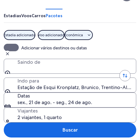
Esqui
Kronplatz
Estadias
Voos
Carros
Pacotes
Estadia adicionada
Voo adicionado
Econômica
Caminhantes numa trilha de montan
Adicionar vários destinos ou datas
Saindo de
Indo para
Estação de Esqui Kronplatz, Brunico, Trentino-Alto Adi
Datas
sex., 21 de ago. - seg., 24 de ago.
Viajantes
2 viajantes, 1 quarto
Buscar