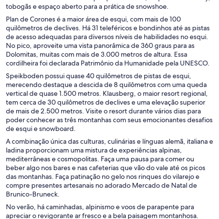
tobogãs e espaço aberto para a prática de snowshoe.
Plan de Corones é a maior área de esqui, com mais de 100
quilômetros de declives. Há 31 teleféricos e bondinhos até as pistas
de acesso adequadas para diversos níveis de habilidades no esqui.
No pico, aproveite uma vista panorâmica de 360 graus para as
Dolomitas, muitas com mais de 3.000 metros de altura. Essa
cordilheira foi declarada Patrimônio da Humanidade pela UNESCO.
Speikboden possui quase 40 quilômetros de pistas de esqui,
merecendo destaque a descida de 8 quilômetros com uma queda
vertical de quase 1.500 metros. Klausberg, o maior resort regional,
tem cerca de 30 quilômetros de declives e uma elevação superior
de mais de 2.500 metros. Visite o resort durante vários dias para
poder conhecer as três montanhas com seus emocionantes desafios
de esqui e snowboard.
A combinação única das culturas, culinárias e línguas alemã, italiana e
ladina proporcionam uma mistura de experiências alpinas,
mediterrâneas e cosmopolitas. Faça uma pausa para comer ou
beber algo nos bares e nas cafeterias que vão do vale até os picos
das montanhas. Faça patinação no gelo nos rinques do vilarejo e
compre presentes artesanais no adorado Mercado de Natal de
Brunico-Bruneck.
No verão, há caminhadas, alpinismo e voos de parapente para
apreciar o revigorante ar fresco e a bela paisagem montanhosa.