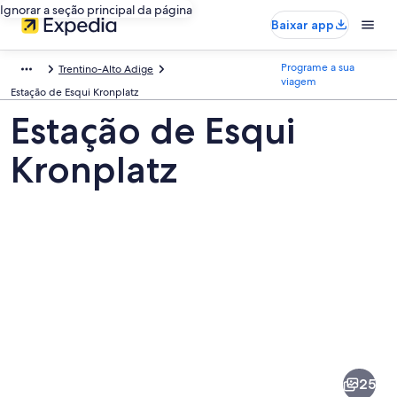
Ignorar a seção principal da página
Baixar app
Programe a sua
Trentino-Alto Adige
viagem
Estação de Esqui Kronplatz
Estação de Esqui
Kronplatz
Fotos
de
Estação
25
de