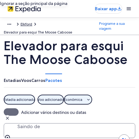
Ignorar a seção principal da página
Baixar app
Programe a sua
Elkford
viagem
Elevador para esqui The Moose Caboose
Elevador para esqui
The Moose Caboose
Estadias
Voos
Carros
Pacotes
Estadia adicionada
Voo adicionado
Econômica
Adicionar vários destinos ou datas
Saindo de