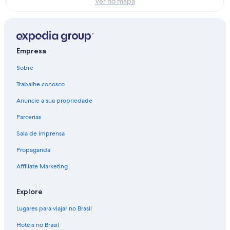
fim
Ver no mapa
8
de
de
de
ago.
semana:
ago.
-
7
9
de
Empresa
de
ago.
ago.
-
Sobre
9
Trabalhe conosco
de
ago.
Anuncie a sua propriedade
Parcerias
Sala de imprensa
Propaganda
Affiliate Marketing
Explore
Lugares para viajar no Brasil
Hotéis no Brasil