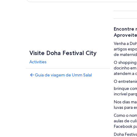
Explorar mapa
Encontre 
Aproveite
Venha a Doh
artigos esp
Visite Doha Festival City
de maternida
Activities
O shopping 
docinho em 
atendem a q
Guia de viagem de Umm Salal
O entreteni
brinque com 
incrível par
Nos dias mai
luvas para 
Como o nome 
aulas de cul
Facebook pa
Doha Festiv