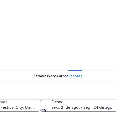
Estadias
Voos
Carros
Pacotes
para
Datas
sex., 21 de ago. - seg., 24 de ago.