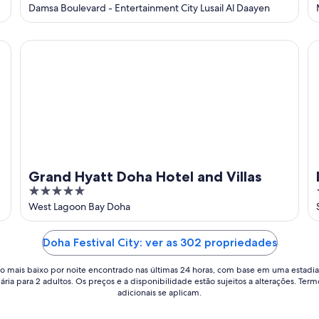
out
Damsa Boulevard - Entertainment City Lusail Al Daayen
of
5
Grand Hyatt Doha Hotel and Villas
In
Grand Hyatt Doha Hotel and Villas
5
out
West Lagoon Bay Doha
of
5
Doha Festival City: ver as 302 propriedades
o mais baixo por noite encontrado nas últimas 24 horas, com base em uma estadia
iária para 2 adultos. Os preços e a disponibilidade estão sujeitos a alterações. Term
adicionais se aplicam.