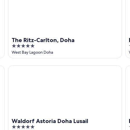
The Ritz-Carlton, Doha
5
out
West Bay Lagoon Doha
of
5
Waldorf Astoria Doha Lusail
Ra
Waldorf Astoria Doha Lusail
5