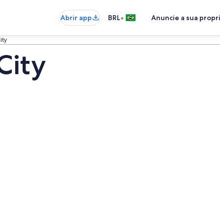
•
Abrir app
BRL
Anuncie a sua prop
ity
City