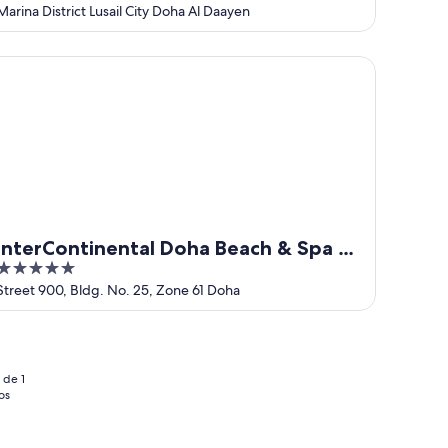
out
Marina District Lusail City Doha Al Daayen
of
5
terContinental Doha Beach & Spa by IHG
InterContinental Doha Beach & Spa by
5
IHG
out
Street 900, Bldg. No. 25, Zone 61 Doha
of
5
 de 1
os