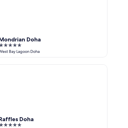
Mondrian Doha
5
out
West Bay Lagoon Doha
of
5
ffles Doha
Raffles Doha
5