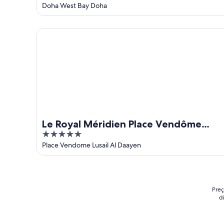
out
Doha West Bay Doha
of
5
Le Royal Méridien Place Vendôme Lusail
Le Royal Méridien Place Vendôme
5
Lusail
out
Place Vendome Lusail Al Daayen
of
5
Preç
d