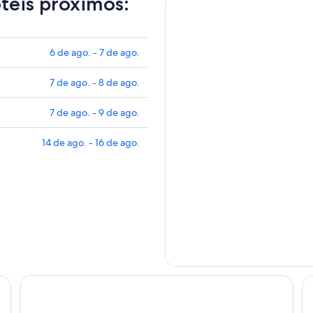
otéis próximos:
6 de ago. - 7 de ago.
7 de ago. - 8 de ago.
7 de ago. - 9 de ago.
14 de ago. - 16 de ago.
The Ritz-Carlton, Doha
M