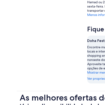
Hamad ou 25
sexta-feira
transportar 
Menos info
Fique
Doha Festi
Encontre ma
locais e int
shopping e
noroeste do
Aproveite t
opções de e
Mostrar me
Ver proprie
As melhores ofertas d