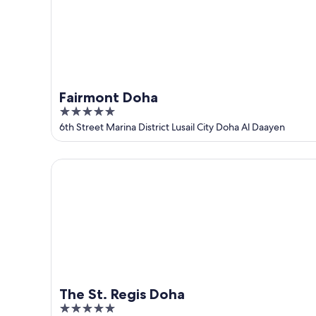
de
ago.
semana:
ago.
-
14
9
de
de
ago.
ago.
-
16
de
Fairmont Doha
ago.
5
out
6th Street Marina District Lusail City Doha Al Daayen
of
5
The St. Regis Doha
The St. Regis Doha
5