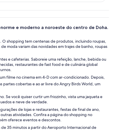
ue reflete o interior.
 enorme e moderno a noroeste do centro de Doha.
es. O shopping tem centenas de produtos, incluindo roupas,
es de moda variam das novidades em trajes de banho, roupas
tes e cafeterias. Saboreie uma refeição, lanche, bebida ou
idas, restaurantes de fast food e de culinária global
turnos.
um filme no cinema em 4-D com ar-condicionado. Depois,
nas partes cobertas e ao ar livre do Angry Birds World, um
mo. Se você quiser curtir um friozinho, vista uma jaqueta e
nquedos e neve de verdade.
urações de lojas e restaurantes, festas de final de ano,
 outras atividades. Confira a página do shopping no
ambém oferece eventos e descontos.
 de 35 minutos a partir do Aeroporto Internacional de