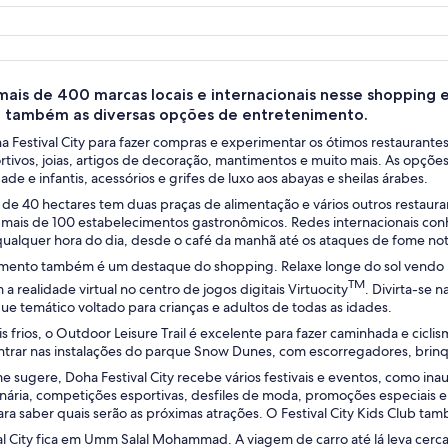
Um shopping moderno com um amplo teto de vidro e uma escultura esférica q
mais de 400 marcas locais e internacionais nesse shopping
 também as diversas opções de entretenimento.
a Festival City para fazer compras e experimentar os ótimos restaurant
ortivos, joias, artigos de decoração, mantimentos e muito mais. As opçõ
de e infantis, acessórios e grifes de luxo aos abayas e sheilas árabes.
de 40 hectares tem duas praças de alimentação e vários outros restauran
mais de 100 estabelecimentos gastronômicos. Redes internacionais conhec
ualquer hora do dia, desde o café da manhã até os ataques de fome no
mento também é um destaque do shopping. Relaxe longe do sol vendo 
TM
a realidade virtual no centro de jogos digitais Virtuocity
. Divirta-se 
que temático voltado para crianças e adultos de todas as idades.
s frios, o Outdoor Leisure Trail é excelente para fazer caminhada e ciclis
entrar nas instalações do parque Snow Dunes, com escorregadores, bri
sugere, Doha Festival City recebe vários festivais e eventos, como inaug
inária, competições esportivas, desfiles de moda, promoções especiais e
ra saber quais serão as próximas atrações. O Festival City Kids Club t
al City fica em Umm Salal Mohammad. A viagem de carro até lá leva cerca