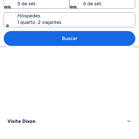
5 de set.
6 de set.
Hóspedes
1 quarto, 2 viajantes
Um campo de girassóis com flores gran
Buscar
Explorar mapa
Visite Dixon