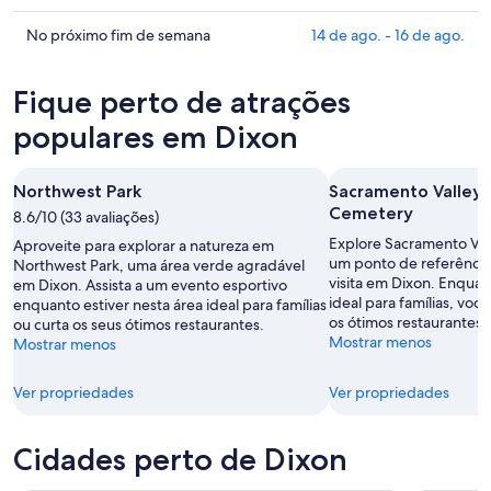
para
em
os
esta
Dixon
preços
Confira
No próximo fim de semana
14 de ago. - 16 de ago.
noite,
para
em
os
6
amanhã
Dixon
preços
Fique perto de atrações
de
à
para
em
ago.
noite,
este
Dixon
populares em Dixon
-
7
fim
para
7
de
de
o
Northwest Park
Sacramento Valley 
de
ago.
semana,
próximo
Cemetery
ago.
-
8.6/10 (33 avaliações)
7
fim
8
de
de
Explore Sacramento Val
Aproveite para explorar a natureza em
de
ago.
um ponto de referênci
semana,
Northwest Park, uma área verde agradável
visita em Dixon. Enquan
em Dixon. Assista a um evento esportivo
ago.
-
14
ideal para famílias, vo
enquanto estiver nesta área ideal para famílias
9
de
os ótimos restaurantes l
ou curta os seus ótimos restaurantes.
de
ago.
Mostrar menos
Mostrar menos
ago.
-
16
Ver propriedades
Ver propriedades
de
ago.
Cidades perto de Dixon