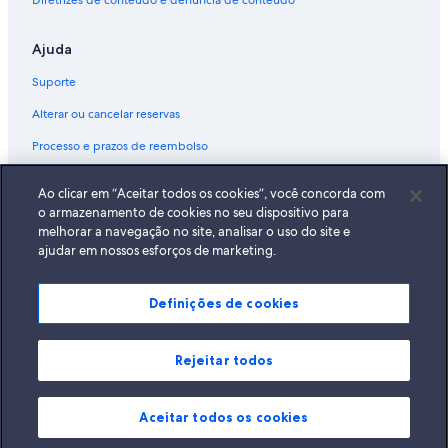
Diretrizes de conteúdo e denúncia de conteúdo
Ajuda
Suporte
Alterar ou cancelar reservas
Processo e prazos de reembolso
Reserve um voo usando um crédito da companhia aérea
Ao clicar em “Aceitar todos os cookies”, você concorda com
Documentos para viagens internacionais
o armazenamento de cookies no seu dispositivo para
melhorar a navegação no site, analisar o uso do site e
ajudar em nossos esforços de marketing.
Definições de cookies
A Expedia, Inc. não se responsabiliza pelo conteúdo dos sites externos.
© 2026 Expedia, Inc., uma empresa do Expedia Group. Todos os direitos
reservados Expedia e o logotipo da Expedia são marcas registradas da
Expedia, Inc.
Rejeitar todos
Aceitar todos os cookies