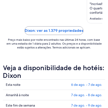
estadia
"Incrível! 
de
O quarto é 
16
confortávei
de
muito bom 
Avaliada em 1
ago.
a
Dixon: ver as 1.379 propriedades
17
de
Preço mais baixo por noite encontrado nas últimas 24 horas, com base
ago..
em uma estadia de 1 diária para 2 adultos. Os preços e a disponibilidade
estão sujeitos a alterações. Termos adicionais se aplicam.
Veja a disponibilidade de hotéis:
Dixon
Confira
Esta noite
6 de ago. - 7 de ago.
os
preços
Confira
Amanhã à noite
7 de ago. - 8 de ago.
em
os
Dixon
preços
Confira
Este fim de semana
7 de ago. - 9 de ago.