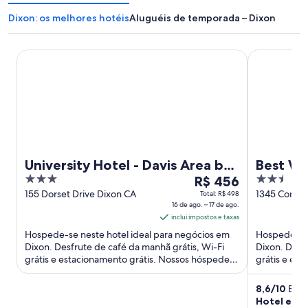
Dixon: os melhores hotéis
Aluguéis de temporada – Dixon
University Hotel - Davis Area by IHG
Best Wester
University Hotel - Davis Area by
Best We
3
O
2.5
IHG
R$ 456
out
preço
out
155 Dorset Drive Dixon CA
1345 Comme
Total: R$ 498
16 de ago. – 17 de ago.
CA
of
é
of
inclui impostos e taxas
5
de
5
Hospede-se neste hotel ideal para negócios em
Hospede-se 
R$ 456
Dixon. Desfrute de café da manhã grátis, Wi-Fi
Dixon. Desfr
por
grátis e estacionamento grátis. Nossos hóspedes
grátis e es
diária
elogiam o café da ...
elogiam os f
para
8,6
/
10
Excel
uma
Hotel exce