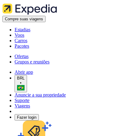
Compre suas viagens
Estadias
Voos
Carros
Pacotes
Ofertas
Grupos e reuniões
Abrir app
BRL
•
Anuncie a sua propriedade
Suporte
Viagens
Fazer login