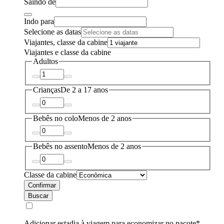
Saindo de
Indo para
Selecione as datas
Viajantes, classe da cabine
Viajantes e classe da cabine
Adultos
Crianças
De 2 a 17 anos
Bebês no colo
Menos de 2 anos
Bebês no assento
Menos de 2 anos
Classe da cabine
Confirmar
Buscar
Adicionar estadia à viagem para economizar no pacote*