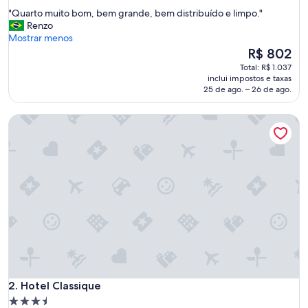
de
"
"Quarto muito bom, bem grande, bem distribuído e limpo."
10,
Q
Renzo
Maravilhosa,
u
Mostrar menos
(5.595
a
O
R$ 802
avaliações)
r
preço
Total: R$ 1.037
t
é
inclui impostos e taxas
o
de
25 de ago. – 26 de ago.
m
R$ 802
u
Hotel Classique
i
t
o
b
o
m
,
b
e
m
g
r
a
Hotel Classique
n
2. Hotel Classique
d
Propriedade