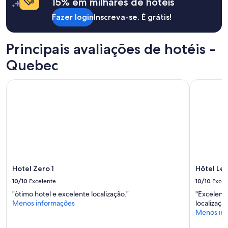
15% em milhares de hotéis
m
em
Fazer login
Inscreva-se. É grátis!
"
uma
estadia
de
1
Principais avaliações de hotéis -
diária
Quebec
para
2
adultos.
Hotel Zero 1
Hôtel Le 
Os
preços
e
a
disponibilidade
estão
sujeitos
a
alterações.
Hotel Zero 1
Hôtel Le
Termos
10/10
Excelente
10/10
Excel
adicionais
se
"òtimo hotel e excelente localização."
"Excelente
aplicam.
Menos informações
localizaçã
Menos in