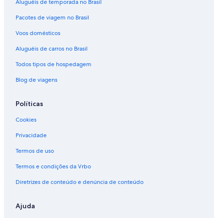
Aluguéis de temporada no Brasil
Hotéis - Lac Sainte-Marie
Pacotes de viagem no Brasil
Hotéis baratos - Laval
Hotéis de luxo - Laval
Voos domésticos
Hotéis românticos - Laval
Aluguéis de carros no Brasil
Hotéis de esqui - Mont-Tremblant
Todos tipos de hospedagem
Hotéis perto da praia - Mont-Tremblant
Blog de viagens
Hotéis perto da praia - Montmagny
Políticas
Hotéis com banheira de hidromassagem - Montreal
Cookies
Hotéis com café da manhã - Montreal
Hotel fazenda com passeio a cavalo - Montreal
Privacidade
Hotéis fazenda com pescaria - Montreal
Termos de uso
Hotel cassino - Montreal
Termos e condições da Vrbo
Hotéis de esqui - Montreal
Diretrizes de conteúdo e denúncia de conteúdo
Hotéis perto da praia - Montreal
Ajuda
Hotéis com spa - Montreal