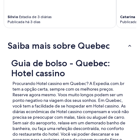
Silvio
Estadia de 3 diárias
Catarina
Est
Publicada há 3 dias
Publicada h
Saiba mais sobre Quebec
Guia de bolso - Quebec:
Hotel cassino
Procurando Hotel cassino em Quebec? A Expedia.com.br
tem a opção certa, sempre com os melhores preços.
Reserve agora mesmo. Voos muito longos podem ser um
ponto negativo na viagem dos seus sonhos. Em Quebec,
você tem a facilidade de se hospedar em Hotel cassino. As
diárias econômicas de Hotel cassino compensam e você não
precisa se preocupar com malas, táxis ou aluguel de carro.
Sem sair do aeroporto, relaxe em um demorado banho de
banheira, ou faça uma refeição descontraída, no conforto
do restaurante do hotel. Você vai poder descansar e se
preparar para a próxima etapa da viagem quando fizer o