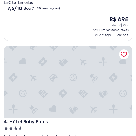
3.0
La Cité-Limoilou
estrelas
7.6
7,6/10
Boa
(5.719 avaliações)
de
O
R$ 698
10,
preço
Boa,
Total: R$ 831
é
(5.719
inclui impostos e taxas
de
avaliações)
31 de ago. – 1 de set.
R$ 698
Hôtel Ruby Foo's
Hôtel Ruby Foo's
4. Hôtel Ruby Foo's
Propriedade
3.5