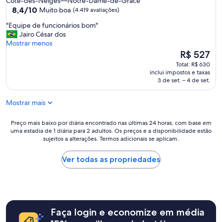
Côte-des-Neiges—Notre-Dame-de-Grâce
estrelas
8.4
8,4/10
Muito boa
(4.419 avaliações)
de
"
"Equipe de funcionários bom"
10,
E
Jairo César dos
Muito
q
Mostrar menos
boa,
u
O
R$ 527
(4.419
i
preço
avaliações)
Total: R$ 630
p
é
inclui impostos e taxas
e
de
3 de set. – 4 de set.
d
R$ 527
e
Mostrar mais
f
u
n
Preço
Preço mais baixo por diária encontrado nas últimas 24 horas, com base em
uma estadia de 1 diária para 2 adultos. Os preços e a disponibilidade estão
c
mais
sujeitos a alterações. Termos adicionais se aplicam.
i
baixo
o
por
n
diária
Ver todas as propriedades
á
encontrado
r
nas
i
últimas
o
24
s
horas,
Faça login e economize em média
b
com
o
base