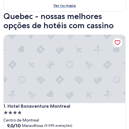
Ver no mapa
Quebec - nossas melhores
opções de hotéis com cassino
Hotel Bonaventure Montreal
Hotel Bonaventure Montreal
1. Hotel Bonaventure Montreal
Propriedade
4.0
Centro de Montreal
estrelas
9.0
9,0/10
Maravilhosa
(5.595 avaliações)