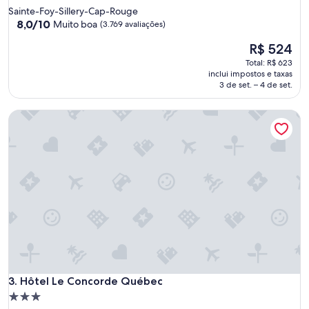
e
3.5
Sainte-Foy-Sillery-Cap-Rouge
,
estrelas
8.0
8,0/10
Muito boa
(3.769 avaliações)
b
de
e
O
R$ 524
10,
m
preço
Muito
Total: R$ 623
d
é
boa,
inclui impostos e taxas
i
de
(3.769
3 de set. – 4 de set.
s
R$ 524
avaliações)
t
r
Hôtel Le Concorde Québec
i
b
u
í
d
o
e
l
i
m
p
o
.
Hôtel Le Concorde Québec
3. Hôtel Le Concorde Québec
"
Propriedade