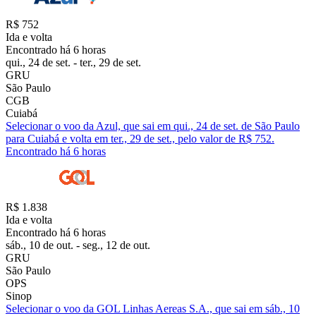
R$ 752
Ida e volta
Encontrado há 6 horas
qui., 24 de set. - ter., 29 de set.
GRU
São Paulo
CGB
Cuiabá
Selecionar o voo da Azul, que sai em qui., 24 de set. de São Paulo
para Cuiabá e volta em ter., 29 de set., pelo valor de R$ 752.
Encontrado há 6 horas
R$ 1.838
Ida e volta
Encontrado há 6 horas
sáb., 10 de out. - seg., 12 de out.
GRU
São Paulo
OPS
Sinop
Selecionar o voo da GOL Linhas Aereas S.A., que sai em sáb., 10