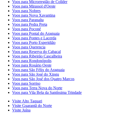
Voos para Microrregião de Colíder
Voos para Mirassol d'Oeste
Voos para Nobres
Voos para Nova Xavantina
Voos para Paranaíta
Voos para Pedra Preta
Voos para Poconé
Voos para Pontal do Araguaia
Voos para Pontes e Lacerda
Voos para Porto Esperidião
Voos para Querencia
Voos para Reserva do Cabaçal
Voos para Ribeirão Cascalheira
Voos para Rondonópolis
Voos para Rosário Oeste
Voos para São Félix do Araguaia
Voos para São José do Xingu
Voos para São José dos Quatro Marcos
Voos para Sorriso
Voos para Terra Nova do Norte
Voos para Vila Bela da Santíssima Trindade
Visite Alto Taquari
Visite Guarantã do Norte
Visite Juína