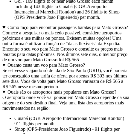
Gol - 169 flights to or near Mato Grosso each month,
including 143 flights to Cuiabá (CGB-Aeroporto
Internacional Marechal Rondon) and 26 flights to Sinop
(OPS-Presidente Joao Figueiredo) per month.
Como faço para encontrar passagens baratas para Mato Grosso?
Comece a pesquisar o mais cedo possível, considere aeroportos
próximos e use milhas ou pontos. Existem muitas opções! Uma
outra forma é utilizar a função de "datas flexíveis" da Expedia.
Encontre o seu voo para Mato Grosso e consulte os preços mais
baratos para datas próximas. Nos últimos sete dias, o melhor preço
de um voo para Mato Grosso foi R$ 565.
Quanto custa um voo para Mato Grosso?
Se estivesse viajando só de ida de São Paulo (GRU), você poderia
ter conseguido uma tarifa de oferta por apenas R$ 303 nos últimos
sete dias. Voos de volta para Mato Grosso variaram de R$ 565 a
R$ 565 nesse mesmo período.
Quais são os aeroportos mais populares em Mato Grosso?
O aeroporto onde você vai pousar em Mato Grosso depende da sua
origem e do seu destino final. Veja uma lista dos aeroportos mais
movimentados na região:
Cuiabá (CGB-Aeroporto Internacional Marechal Rondon) -
911 flights per month.
Sinop (OPS-Presidente Joao Figueiredo) - 91 flights per