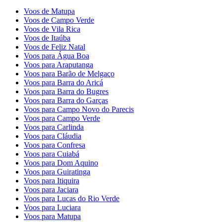
Voos de Matupa
Voos de Campo Verde
Voos de Vila Rica
Voos de Itaúba
Voos de Feliz Natal
Voos para Água Boa
Voos para Araputanga
Voos para Barão de Melgaço
Voos para Barra do Aricá
Voos para Barra do Bugres
Voos para Barra do Garças
Voos para Campo Novo do Parecis
Voos para Campo Verde
Voos para Carlinda
Voos para Cláudia
Voos para Confresa
Voos para Cuiabá
Voos para Dom Aquino
Voos para Guiratinga
Voos para Itiquira
Voos para Jaciara
Voos para Lucas do Rio Verde
Voos para Luciara
Voos para Matupa