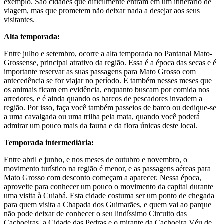
exemplo. São cidades que dificilmente entram em um itinerário de
viagem, mas que prometem não deixar nada a desejar aos seus
visitantes.
Alta temporada:
Entre julho e setembro, ocorre a alta temporada no Pantanal Mato-
Grossense, principal atrativo da região. Essa é a época das secas e é
importante reservar as suas passagens para Mato Grosso com
antecedência se for viajar no período. É também nesses meses que
os animais ficam em evidência, enquanto buscam por comida nos
arredores, e é ainda quando os barcos de pescadores invadem a
região. Por isso, faça você também passeios de barco ou dedique-se
a uma cavalgada ou uma trilha pela mata, quando você poderá
admirar um pouco mais da fauna e da flora únicas deste local.
Temporada intermediária:
Entre abril e junho, e nos meses de outubro e novembro, o
movimento turístico na região é menor, e as passagens aéreas para
Mato Grosso com desconto começam a aparecer. Nessa época,
aproveite para conhecer um pouco o movimento da capital durante
uma visita à Cuiabá. Esta cidade costuma ser um ponto de chegada
para quem visita a Chapada dos Guimarães, e quem vai ao parque
não pode deixar de conhecer o seu lindíssimo Circuito das
Cachoeiras, a Cidade das Pedras e o mirante da Cachoeira Véu de