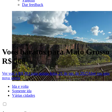
Viagens
Dar feedback
Voos baratos para Mato Grosso
R$ 565
Ver voo a R$ 303 para quinta-feira, 21 de jan. de 2027
Abre em uma
nova janela
Ida e volta
Somente ida
Várias cidades