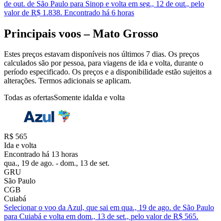
de out. de São Paulo para Sinop e volta em seg., 12 de out., pelo
valor de R$ 1.838. Encontrado há 6 horas
Principais voos – Mato Grosso
Estes preços estavam disponíveis nos últimos 7 dias. Os preços
calculados são por pessoa, para viagens de ida e volta, durante o
período especificado. Os preços e a disponibilidade estão sujeitos a
alterações. Termos adicionais se aplicam.
Todas as ofertas
Somente ida
Ida e volta
R$ 565
Ida e volta
Encontrado há 13 horas
qua., 19 de ago. - dom., 13 de set.
GRU
São Paulo
CGB
Cuiabá
Selecionar o voo da Azul, que sai em qua., 19 de ago. de São Paulo
para Cuiabá e volta em dom., 13 de set., pelo valor de R$ 565.