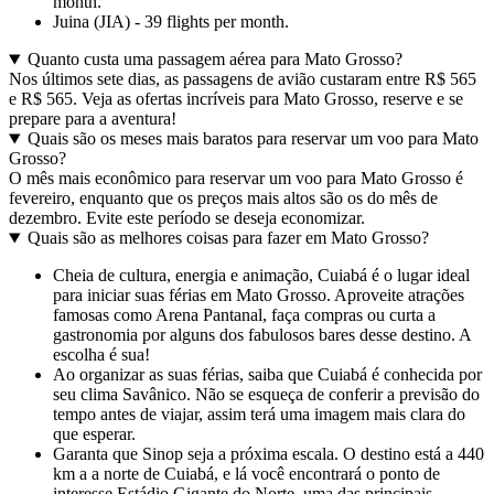
month.
Juina (JIA) - 39 flights per month.
Quanto custa uma passagem aérea para Mato Grosso?
Nos últimos sete dias, as passagens de avião custaram entre R$ 565
e R$ 565. Veja as ofertas incríveis para Mato Grosso, reserve e se
prepare para a aventura!
Quais são os meses mais baratos para reservar um voo para Mato
Grosso?
O mês mais econômico para reservar um voo para Mato Grosso é
fevereiro, enquanto que os preços mais altos são os do mês de
dezembro. Evite este período se deseja economizar.
Quais são as melhores coisas para fazer em Mato Grosso?
Cheia de cultura, energia e animação, Cuiabá é o lugar ideal
para iniciar suas férias em Mato Grosso. Aproveite atrações
famosas como Arena Pantanal, faça compras ou curta a
gastronomia por alguns dos fabulosos bares desse destino. A
escolha é sua!
Ao organizar as suas férias, saiba que Cuiabá é conhecida por
seu clima Savânico. Não se esqueça de conferir a previsão do
tempo antes de viajar, assim terá uma imagem mais clara do
que esperar.
Garanta que Sinop seja a próxima escala. O destino está a 440
km a a norte de Cuiabá, e lá você encontrará o ponto de
interesse Estádio Gigante do Norte, uma das principais