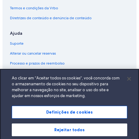
Termos e condições da Vrbo
Diretrizes de conteúdo e denúncia de conteúdo
Ajuda
Suporte
Alterar ou cancelar reservas
Processo e prazos de reembolso
Reserve um voo usando um crédito da companhia aérea
Ao clicar em “Aceitar todos os cookies”, você concorda com
Documentos para viagens internacionais
o armazenamento de cookies no seu dispositivo para
melhorar a navegação no site, analisar o uso do site e
ajudar em nossos esforços de marketing.
Definições de cookies
A Expedia, Inc. não se responsabiliza pelo conteúdo dos sites externos.
© 2026 Expedia, Inc., uma empresa do Expedia Group. Todos os direitos
reservados Expedia e o logotipo da Expedia são marcas registradas da
Expedia, Inc.
Rejeitar todos