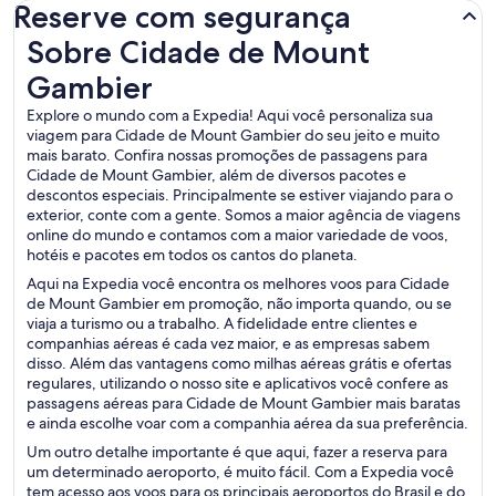
Reserve com segurança
Sobre Cidade de Mount Gambier
Sobre Cidade de Mount
Gambier
Explore o mundo com a Expedia! Aqui você personaliza sua
viagem para Cidade de Mount Gambier do seu jeito e muito
mais barato. Confira nossas promoções de passagens para
Cidade de Mount Gambier, além de diversos pacotes e
descontos especiais. Principalmente se estiver viajando para o
exterior, conte com a gente. Somos a maior agência de viagens
online do mundo e contamos com a maior variedade de voos,
hotéis e pacotes em todos os cantos do planeta.
Aqui na Expedia você encontra os melhores voos para Cidade
de Mount Gambier em promoção, não importa quando, ou se
viaja a turismo ou a trabalho. A fidelidade entre clientes e
companhias aéreas é cada vez maior, e as empresas sabem
disso. Além das vantagens como milhas aéreas grátis e ofertas
regulares, utilizando o nosso site e aplicativos você confere as
passagens aéreas para Cidade de Mount Gambier mais baratas
e ainda escolhe voar com a companhia aérea da sua preferência.
Um outro detalhe importante é que aqui, fazer a reserva para
um determinado aeroporto, é muito fácil. Com a Expedia você
tem acesso aos voos para os principais aeroportos do Brasil e do