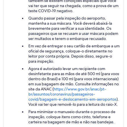
também se existem condições especiais que você
vai ter que seguir na chegada, como a prova de um
teste COVID-19 negativo.
Quando passar pela inspeção do aeroporto,
mantenha a sua máscara. Você deverá abaixá-la
brevemente para verificar a sua identidade. Os
passageiros que se recusam a usar máscara podem
ser multados e terem o embarque recusado.
Em vez de entregar o seu cartão de embarque a um
oficial de segurança, coloque-o diretamente no
leitor por conta própria. Depois disso, segure-o
para inspeção.
Agora é autorizado levar um recipiente com
desinfetante para as mãos de até 500 ml (para voos
dentro do Brasil) e 100 ml (para voos internacionais)
em sua bagagem de mão. Consulte informações no
site da ANAC (
https://www.gov.br/anac/pt-
br/assuntos/coronavirus/passageiros-
covid/bagagem-e-deslocamento-em-aeroportos
).
Você vai ter que removê-lo para a leitura do raio-X.
Para minimizar o manuseio durante o processo de
inspeção, coloque itens como cinto, telefone e
carteira na bagagem de mão e não nas bandejas.