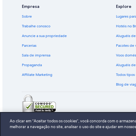
Aluguel de carros em São Francisco
Empresa
Explore
Aluguel de carros em Oahu
Locadoras de carros – Chile
Sobre
Lugares para 
Aluguel de carros da Alamo Rent A Car em Chile
Trabalhe conosco
Hotéis no Br
Aluguel de carros da Enterprise em Chile
Anuncie a sua propriedade
Aluguéis de
Aluguel de carros da Thrifty Car Rental em Chile
Parcerias
Pacotes de 
Aluguel de carros da Dollar Rent A Car em Chile
Sala de imprensa
Voos domés
Aluguel de carros da Fox Rental Cars em Chile
Propaganda
Aluguéis de 
Aluguel de carros da Europcar em Chile
Encontre carros de outras categorias – 
Affiliate Marketing
Todos tipo
Aluguel de carros Mini em Chile
Blog de via
Aluguel de carros Compact em Chile
Aluguel de carros Standard em Chile
Aluguel de carros Premium em Chile
Aluguel de carros Convertible em Chile
© 2026 Expedia, Inc., uma empresa 
Ao clicar em “Aceitar todos os cookies”, você concorda com o armazen
Aluguel de carros Van em Chile
melhorar a navegação no site, analisar o uso do site e ajudar em nosso
Aluguel de carros Pickup em Chile