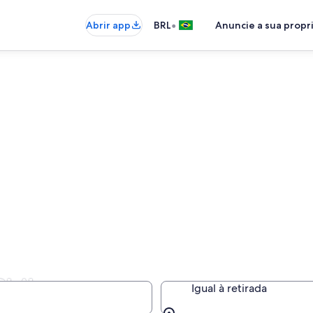
•
Abrir app
BRL
Anuncie a sua prop
Chile
Igual à retirada