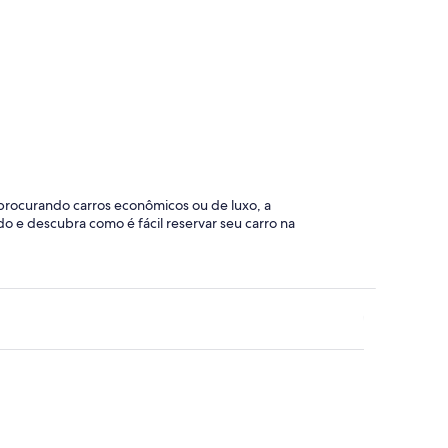
el Paine
Puerto Varas
 procurando carros econômicos ou de luxo, a
o e descubra como é fácil reservar seu carro na