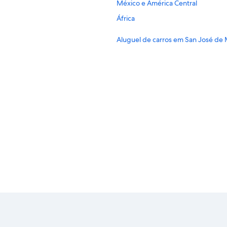
México e América Central
África
Aluguel de carros em San José de
Aluguel de carros em Torres del Pa
Aluguel de carros em Puerto Varas
Aluguel de carros em Puerto Natal
Aluguel de carros em Hanga Roa
Aluguel de carros em Nova York
Aluguel de carros em Londres
Aluguel de carros em Cancun
Aluguel de carros em Los Angeles
Aluguel de carros em Punta Cana
Aluguel de carros em Barcelona