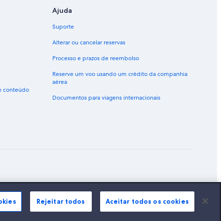
 San Diego
Ajuda
Suporte
ile
Alterar ou cancelar reservas
e
Processo e prazos de reembolso
Reserve um voo usando um crédito da companhia
hile
aérea
de conteúdo
ile
Documentos para viagens internacionais
le
ão marcas registradas da Expedia, Inc.
okies
Rejeitar todos
Aceitar todos os cookies
le