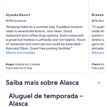
e
n
i
t
Alyeska Resort
Breeze I
i
10/10
Excelente
8/10
Bom
e
s
"Amazing hotel for a summer stay. Excellent location
"O quarto 
,
close to several attractions, nice views. Good
onde tính
q
restaurant and coffee shop options. Sushi restaurant
porém cob
u
is great but hostess is unfriedly and not helpful. Hours
direto na 
i
of restaurant and room service could be extended -
gera um c
e
9pm and 10pm. Great free parking facilities."
entrada e 
t
Menos informações
Menos in
"
Roger
Estadia de 6 diárias
Flavio
Estad
Publicada há 10 dias
Publicada h
Saiba mais sobre Alasca
Aluguel de temporada –
Alasca