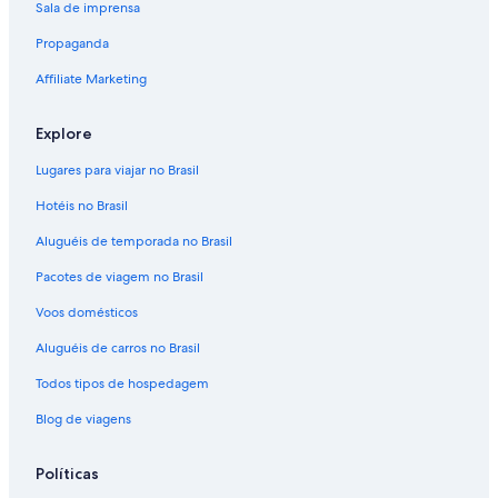
Sala de imprensa
Hotéis - Lazy Mountain
Propaganda
Hotéis - Napaskiak
Marriott Hotels & Resorts - North Pole
Affiliate Marketing
Sonesta Hotel - Pilot Point
Explore
Pousadas (B&B) - Talkeetna
Lugares para viajar no Brasil
Hotéis - Wasilla
Hotéis no Brasil
Aluguéis de temporada no Brasil
Pacotes de viagem no Brasil
Voos domésticos
Aluguéis de carros no Brasil
Todos tipos de hospedagem
Blog de viagens
Políticas