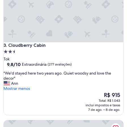
k
i
n
g
f
o
r
o
u
Cloudberry Cabin
3. Cloudberry Cabin
r
Propriedade
t
2.5
r
Tok
u
estrelas
9.8
9,8/10
Extraordinária
(277 avaliações)
c
de
"
k
"We'd stayed here two years ago. Quiet woodsy and love the
10,
W
a
decor"
Extraordinária,
e
n
Ann
(277
'
d
Mostrar menos
avaliações)
d
c
O
R$ 915
s
a
preço
Total: R$ 1.043
t
r
é
inclui impostos e taxas
a
g
de
7 de ago. – 8 de ago.
y
o
R$ 915
e
t
Burnt Paw
d
r