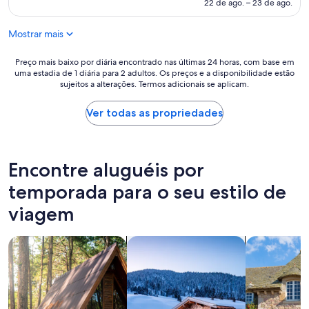
de
22 de ago. – 23 de ago.
s
e
f
R$ 896
y
r
o
a
e
Mostrar mais
r
n
d
s
d
p
o
Preço
Preço mais baixo por diária encontrado nas últimas 24 horas, com base em
l
a
uma estadia de 1 diária para 2 adultos. Os preços e a disponibilidade estão
l
mais
o
t
sujeitos a alterações. Termos adicionais se aplicam.
o
baixo
v
i
t
por
e
o
r
diária
Ver todas as propriedades
t
a
a
encontrado
h
n
v
nas
e
d
e
últimas
d
t
l
24
Encontre aluguéis por
e
h
l
horas,
c
e
i
com
temporada para o seu estilo de
o
b
n
base
r
e
viagem
g
em
"
d
,
uma
w
c
estadia
buscar cabanas
buscar chalés
buscar casa
a
o
de
s
n
1
s
v
diária
u
e
para
p
n
2
e