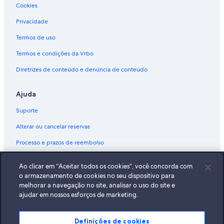
Cookies
Privacidade
Termos de uso
Termos e condições da Vrbo
Diretrizes de conteúdo e denúncia de conteúdo
Ajuda
Suporte
Alterar ou cancelar reservas
Processo e prazos de reembolso
Reserve um voo usando um crédito da companhia aérea
Ao clicar em “Aceitar todos os cookies”, você concorda com
Documentos para viagens internacionais
o armazenamento de cookies no seu dispositivo para
melhorar a navegação no site, analisar o uso do site e
ajudar em nossos esforços de marketing.
Definições de cookies