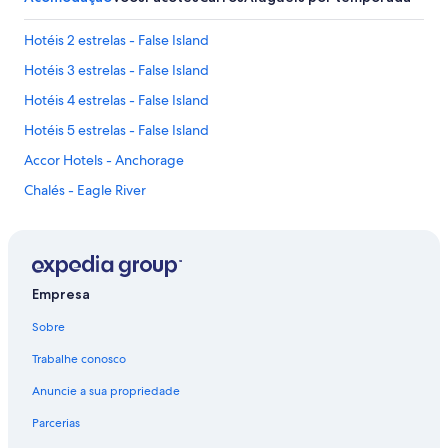
Hotéis 2 estrelas - False Island
Hotéis 3 estrelas - False Island
Hotéis 4 estrelas - False Island
Hotéis 5 estrelas - False Island
Accor Hotels - Anchorage
Chalés - Eagle River
Casas de Férias - Ester
Hospedagem - Ester
Hotéis Travelodge UK - False Island
Empresa
Hotéis de luxo - Healy
Sobre
Hotéis - Hyder
Trabalhe conosco
Hotéis baratos - Kenai
Anuncie a sua propriedade
Hotéis próximos ao shopping - Kenai
Parcerias
Hotéis de luxo - Kenai