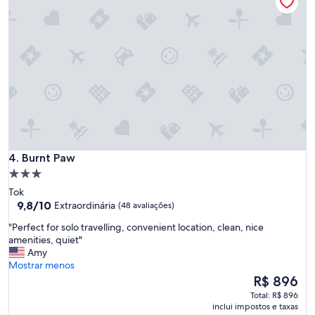
h
a
e
i
r
l
e
e
t
r
w
.
o
W
y
e
e
l
a
o
r
v
s
e
Burnt Paw
a
4. Burnt Paw
d
g
t
Propriedade
o
h
3.0
Tok
.
e
estrelas
9.8
9,8/10
Extraordinária
(48 avaliações)
Q
l
de
u
i
"
"Perfect for solo travelling, convenient location, clean, nice
10,
i
t
P
amenities, quiet"
Extraordinária,
e
t
e
Amy
(48
t
l
r
Mostrar menos
avaliações)
w
e
f
O
R$ 896
o
c
e
preço
Total: R$ 896
o
o
c
é
inclui impostos e taxas
d
v
t