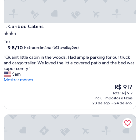
Caribou Cabins
1. Caribou Cabins
Propriedade
2.5
Tok
estrelas
9.8
9,8/10
Extraordinária
(613 avaliações)
de
"
"Quaint little cabin in the woods. Had ample parking for our truck
10,
Q
and cargo trailer. We loved the little covered patio and the bed was
Extraordinária,
u
super comfy."
(613
a
Sam
avaliações)
i
Mostrar menos
n
O
R$ 917
t
preço
Total: R$ 917
l
é
inclui impostos e taxas
i
de
23 de ago. – 24 de ago.
t
R$ 917
t
Talkeetna Wilderness Lodge and Cabin Rentals
l
e
c
a