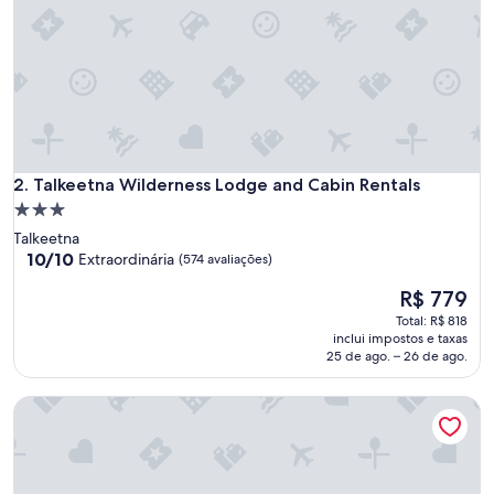
b
i
n
i
n
t
h
e
w
Talkeetna Wilderness Lodge and Cabin Rentals
o
2. Talkeetna Wilderness Lodge and Cabin Rentals
o
Propriedade
d
3.0
Talkeetna
s
estrelas
10.0
10/10
Extraordinária
(574 avaliações)
.
de
H
O
R$ 779
10,
a
preço
Extraordinária,
Total: R$ 818
d
é
(574
inclui impostos e taxas
a
de
avaliações)
25 de ago. – 26 de ago.
m
R$ 779
p
l
Cloudberry Cabin
e
p
a
r