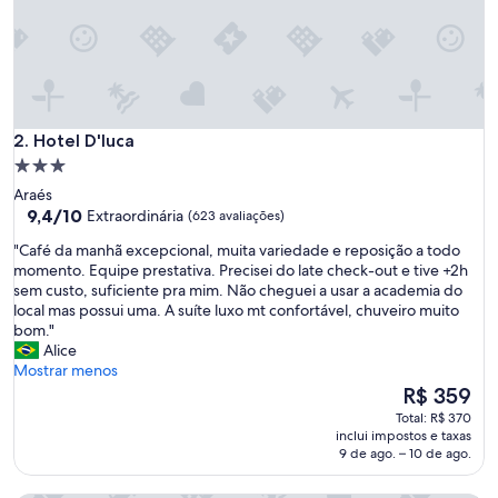
s
o
,
d
e
f
Hotel D'luca
r
2. Hotel D'luca
e
Propriedade
n
3.0
Araés
t
estrelas
9.4
9,4/10
Extraordinária
(623 avaliações)
e
de
a
"
"Café da manhã excepcional, muita variedade e reposição a todo
10,
o
C
momento. Equipe prestativa. Precisei do late check-out e tive +2h
Extraordinária,
a
a
sem custo, suficiente pra mim. Não cheguei a usar a academia do
(623
e
f
local mas possui uma. A suíte luxo mt confortável, chuveiro muito
avaliações)
r
é
bom."
o
d
Alice
p
a
Mostrar menos
o
m
O
R$ 359
r
a
preço
Total: R$ 370
t
n
é
inclui impostos e taxas
o
h
de
9 de ago. – 10 de ago.
,
ã
R$ 359
p
e