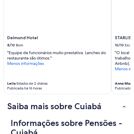
a
l
disponibilidade
a
estão
t
sujeitos
e
a
c
alterações.
h
Termos
e
Delmond Hotel
STARLIS H
adicionais
c
8/10
Bom
10/10
Excel
se
k
"Equipe de funcionários muito prestativa. Lanches do
"O local 
aplicam.
-
restaurante são ótimos."
trabalho,
o
Menos informações
Airbnb), i
u
Menos in
t
e
t
Leila
Estadia de 2 diárias
Anna Mari
i
Publicada há 16 horas
Publicada h
v
e
+
Saiba mais sobre Cuiabá
2
h
s
Informações sobre Pensões -
e
m
Cuiabá