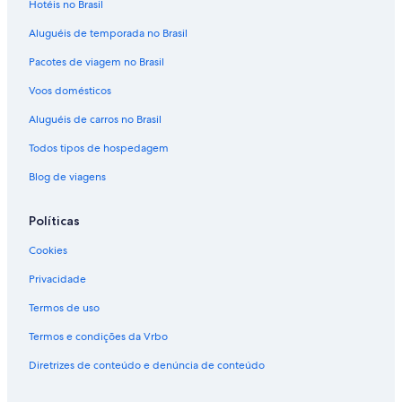
o
Hotéis no Brasil
c
Aluguéis de temporada no Brasil
a
l
Pacotes de viagem no Brasil
m
a
Voos domésticos
s
p
Aluguéis de carros no Brasil
o
s
Todos tipos de hospedagem
s
Blog de viagens
u
i
u
Políticas
m
a
Cookies
.
A
Privacidade
s
Termos de uso
u
í
Termos e condições da Vrbo
t
e
Diretrizes de conteúdo e denúncia de conteúdo
l
u