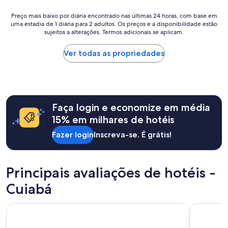
u
Preço
i
Preço mais baixo por diária encontrado nas últimas 24 horas, com base em
uma estadia de 1 diária para 2 adultos. Os preços e a disponibilidade estão
mais
p
sujeitos a alterações. Termos adicionais se aplicam.
baixo
e
por
p
diária
r
Ver todas as propriedades
encontrado
e
nas
s
últimas
t
24
a
horas,
t
Faça login e economize em média
com
i
base
v
15% em milhares de hotéis
em
a
Fazer login
Inscreva-se. É grátis!
uma
.
estadia
P
de
r
1
e
Principais avaliações de hotéis -
diária
c
para
i
Cuiabá
2
s
adultos.
e
Delmond Hotel
STARLIS H
Os
i
preços
d
e
o