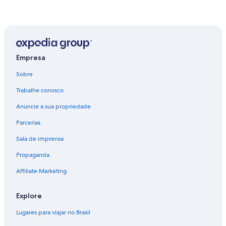
o
c
h
e
g
u
e
Empresa
i
a
Sobre
u
Trabalhe conosco
s
a
Anuncie a sua propriedade
r
a
Parcerias
a
c
Sala de imprensa
a
d
Propaganda
e
Affiliate Marketing
m
i
a
Explore
d
o
Lugares para viajar no Brasil
l