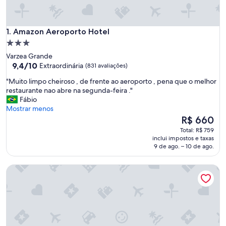
Amazon Aeroporto Hotel
1. Amazon Aeroporto Hotel
Propriedade
3.0
Varzea Grande
estrelas
9.4
9,4/10
Extraordinária
(831 avaliações)
de
"
"Muito limpo cheiroso , de frente ao aeroporto , pena que o melhor
10,
M
restaurante nao abre na segunda-feira ."
Extraordinária,
u
Fábio
(831
i
Mostrar menos
avaliações)
t
O
R$ 660
o
preço
Total: R$ 759
l
é
inclui impostos e taxas
i
de
9 de ago. – 10 de ago.
m
R$ 660
p
Hotel D'luca
o
c
h
e
i
r
o