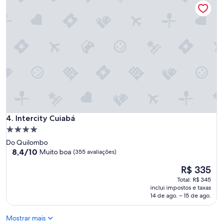
a
e
o
r
a
e
b
p
r
o
e
s
n
i
a
ç
s
ã
e
o
g
a
u
t
n
o
Intercity Cuiabá
4. Intercity Cuiabá
d
d
a
Propriedade
o
-
4.0
m
Do Quilombo
f
o
estrelas
8.4
8,4/10
Muito boa
(355 avaliações)
e
m
de
i
e
O
R$ 335
10,
r
n
preço
Muito
Total: R$ 345
a
t
é
boa,
inclui impostos e taxas
.
o
de
(355
14 de ago. – 15 de ago.
"
.
R$ 335
avaliações)
E
Mostrar mais
q