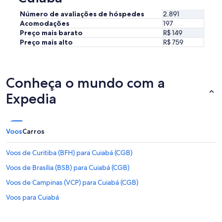
c
u
Número de avaliações de hóspedes
2.891
s
Acomodações
197
t
Preço mais barato
R$ 149
o
Preço mais alto
R$ 759
,
s
u
f
Conheça o mundo com a
i
c
Expedia
i
e
n
t
Voos
Carros
e
p
r
Voos de Curitiba (BFH) para Cuiabá (CGB)
a
Voos de Brasília (BSB) para Cuiabá (CGB)
m
i
Voos de Campinas (VCP) para Cuiabá (CGB)
m
.
Voos para Cuiabá
N
ã