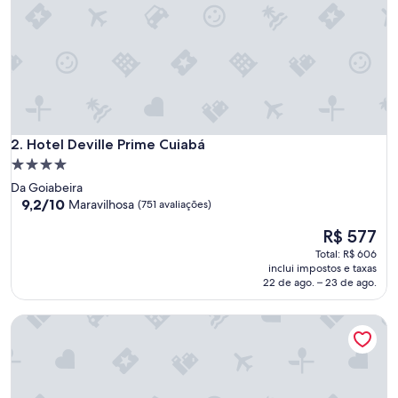
a
f
f
q
u
e
"
n
Hotel Deville Prime Cuiabá
a
2. Hotel Deville Prime Cuiabá
o
Propriedade
s
4.0
Da Goiabeira
a
estrelas
9.2
9,2/10
Maravilhosa
(751 avaliações)
b
de
e
O
R$ 577
10,
m
preço
Maravilhosa,
Total: R$ 606
d
é
(751
inclui impostos e taxas
e
de
avaliações)
22 de ago. – 23 de ago.
n
R$ 577
a
d
Hotel D'luca
a
"
e
a