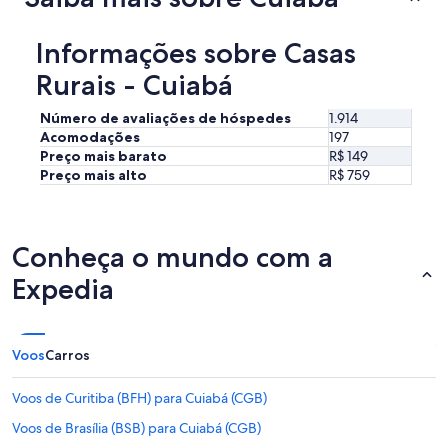
d
i
o
n
l
Informações sobre Casas
a
a
d
Rurais - Cuiabá
t
o
e
s
c
p
Número de avaliações de hóspedes
1.914
h
a
Acomodações
197
e
r
Preço mais barato
R$ 149
c
a
Preço mais alto
R$ 759
k
a
-
t
o
e
u
n
Conheça o mundo com a
t
d
e
e
Expedia
t
r
i
b
v
e
e
m
Voos
Carros
+
o
2
s
Voos de Curitiba (BFH) para Cuiabá (CGB)
h
h
s
ó
Voos de Brasília (BSB) para Cuiabá (CGB)
e
s