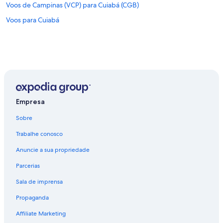
Voos de Campinas (VCP) para Cuiabá (CGB)
m
p
c
e
Voos para Cuiabá
u
d
s
e
t
s
o
.
,
.
s
.
u
"
f
i
Empresa
c
i
Sobre
e
n
Trabalhe conosco
t
e
Anuncie a sua propriedade
p
Parcerias
r
a
Sala de imprensa
m
i
Propaganda
m
.
Affiliate Marketing
N