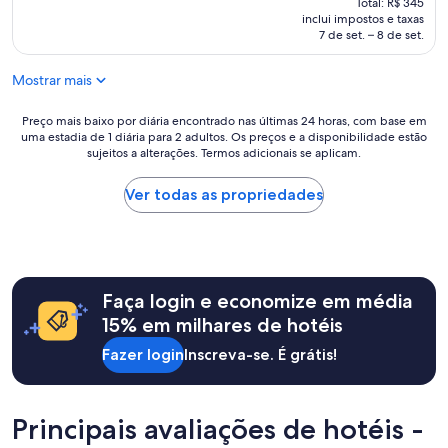
Total: R$ 345
d
t
v
é
inclui impostos e taxas
e
e
i
de
7 de set. – 8 de set.
e
l
l
R$ 328
r
é
h
e
m
Mostrar mais
o
p
u
s
o
i
o
Preço
Preço mais baixo por diária encontrado nas últimas 24 horas, com base em
s
t
uma estadia de 1 diária para 2 adultos. Os preços e a disponibilidade estão
f
mais
i
o
sujeitos a alterações. Termos adicionais se aplicam.
u
baixo
ç
b
n
por
ã
o
c
diária
Ver todas as propriedades
o
m
i
encontrado
a
.
o
nas
t
M
n
últimas
o
a
á
24
d
s
r
horas,
o
o
Faça login e economize em média
i
com
m
s
o
base
15% em milhares de hotéis
o
f
s
em
m
u
Fazer login
Inscreva-se. É grátis!
m
uma
e
n
u
estadia
n
c
i
de
t
i
t
1
o
o
Principais avaliações de hotéis -
o
diária
.
n
g
para