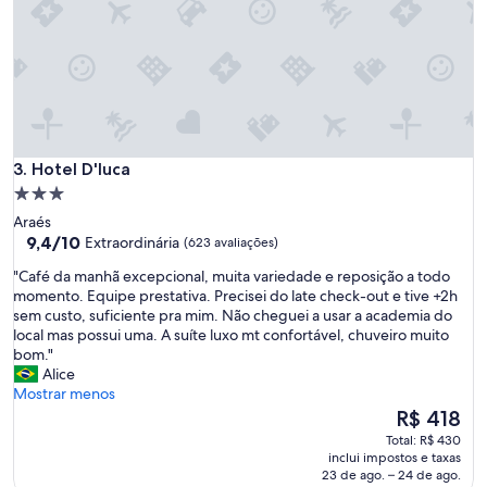
i
n
d
a
a
p
ó
s
p
Hotel D'luca
3. Hotel D'luca
e
Propriedade
d
3.0
i
Araés
r
estrelas
9.4
9,4/10
Extraordinária
(623 avaliações)
u
de
"
m
"Café da manhã excepcional, muita variedade e reposição a todo
10,
C
r
momento. Equipe prestativa. Precisei do late check-out e tive +2h
Extraordinária,
a
e
sem custo, suficiente pra mim. Não cheguei a usar a academia do
(623
f
t
local mas possui uma. A suíte luxo mt confortável, chuveiro muito
avaliações)
é
o
bom."
d
r
Alice
a
n
Mostrar menos
m
o
O
R$ 418
a
d
preço
Total: R$ 430
n
a
é
inclui impostos e taxas
h
g
de
23 de ago. – 24 de ago.