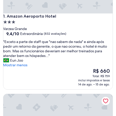
Amazon Aeroporto Hotel
1. Amazon Aeroporto Hotel
Propriedade
3.0
Varzea Grande
estrelas
9.4
9,4/10
Extraordinária
(832 avaliações)
de
"
"Exceto a parte de staff que "nao sabem de nada" e ainda após
10,
E
pedir um retorno da gerente, o que nao ocorreu, o hotel é muito
Extraordinária,
x
bom. Mas os funcionários deveriam ser melhor treinados para
(832
c
atender bem os hóspedes..."
avaliações)
e
Eun Joo
t
Mostrar menos
o
O
R$ 660
a
preço
Total: R$ 759
p
é
inclui impostos e taxas
a
de
14 de ago. – 15 de ago.
r
R$ 660
t
Hotel Deville Prime Cuiabá
e
d
e
s
t