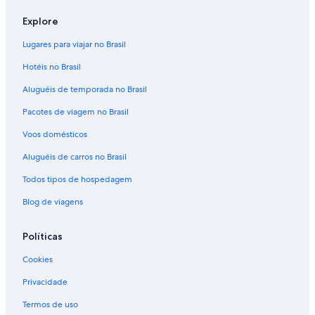
ã
Explore
o
c
Lugares para viajar no Brasil
h
e
Hotéis no Brasil
g
u
Aluguéis de temporada no Brasil
e
i
Pacotes de viagem no Brasil
a
Voos domésticos
u
s
Aluguéis de carros no Brasil
a
r
Todos tipos de hospedagem
a
a
Blog de viagens
c
a
Políticas
d
e
Cookies
m
i
Privacidade
a
d
Termos de uso
o