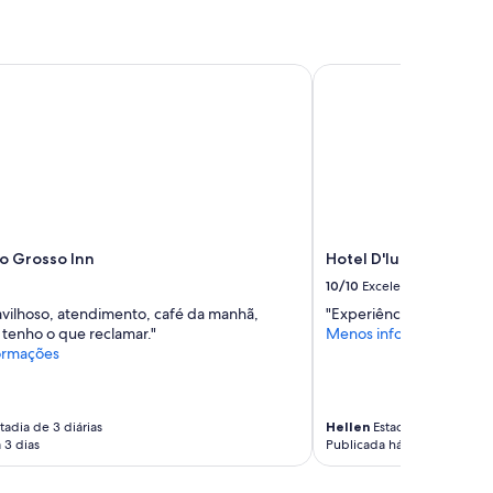
 Grosso Inn
Hotel D'luca
o Grosso Inn
Hotel D'luca
10/10
Excelente
vilhoso, atendimento, café da manhã,
"Experiência muito boa,
 tenho o que reclamar."
Menos informações
ormações
tadia de 3 diárias
Hellen
Estadia de 1 diárias
 3 dias
Publicada há 7 dias