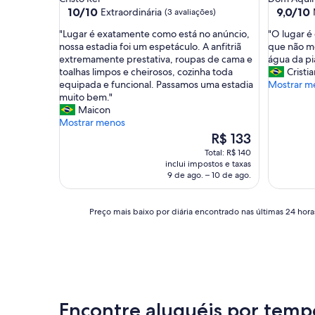
estrelas
estrelas
10.0
9.0
10/10
9,0/10
Extraordinária
(3 avaliações)
de
de
"
"
"Lugar é exatamente como está no anúncio,
"O lugar é
10,
10,
L
O
nossa estadia foi um espetáculo. A anfitriã
que não me
Extraordinária,
Maravilh
u
l
extremamente prestativa, roupas de cama e
água da pia
(3
(16
g
u
toalhas limpos e cheirosos, cozinha toda
Cristi
avaliações)
avaliaçõe
a
g
equipada e funcional. Passamos uma estadia
Mostrar m
r
a
muito bem."
é
r
Maicon
e
é
Mostrar menos
x
o
O
R$ 133
a
t
preço
Total: R$ 140
t
i
é
inclui impostos e taxas
a
m
de
9 de ago. – 10 de ago.
m
o
R$ 133
e
,
n
p
Preço
Preço mais baixo por diária encontrado nas últimas 24 horas
t
o
mais
e
r
baixo
c
é
por
o
m
diária
m
t
encontrado
o
e
nas
e
m
últimas
Encontre aluguéis por temp
s
a
24