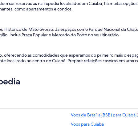
em ser reservados na Expedia localizados em Cuiabá, há muitas opções 
elhantes, como apartamentos e condos.
useu Histórico de Mato Grosso. Já espaços como Parque Nacional da Cha
egião, inclua Praça Popular e Mercado do Porto no seu itinerário.
o, oferecendo as comodidades que esperamos do primeiro mais o espa
e localizado no centro de Cuiabá. Prepare refeições caseiras em uma 
pedia
Voos de Brasília (BSB) para Cuiabá 
Voos para Cuiabá