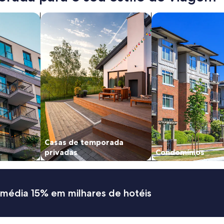
os
Busca casas de temporada privadas
buscar condomínio
Casas de temporada
privadas
Condomínios
 média 15% em milhares de hotéis