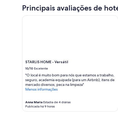
o
a
Principais avaliações de hot
i
m
u
d
STARLIS HOME - Versátil
m
a
e
r
s
n
p
o
e
t
t
a
á
1
c
0
u
.
l
B
STARLIS HOME - Versátil
o
a
10/10
Excelente
.
n
A
h
"O local é muito bom para nós que estamos a trabalho,
a
e
seguro, academia equipada (para um Airbnb), itens de
n
i
mercado diversos, peca na limpeza"
f
r
Menos informações
i
o
t
e
Anna Maria
Estadia de 4 diárias
r
á
Publicada há 9 horas
i
g
ã
u
e
a