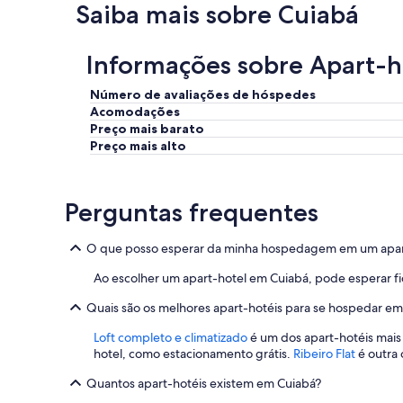
Saiba mais sobre Cuiabá
x
d
t
a
r
p
Informações sobre Apart-h
e
i
m
a
Número de avaliações de hóspedes
a
.
Acomodações
m
"
e
Preço mais barato
n
Preço mais alto
t
e
p
Perguntas frequentes
r
e
s
O que posso esperar da minha hospedagem em um apar
t
a
Ao escolher um apart-hotel em Cuiabá, pode esperar f
t
i
Quais são os melhores apart-hotéis para se hospedar em
v
Loft completo e climatizado
é um dos apart-hotéis mai
a
hotel, como estacionamento grátis.
Ribeiro Flat
é outra 
,
r
Quantos apart-hotéis existem em Cuiabá?
o