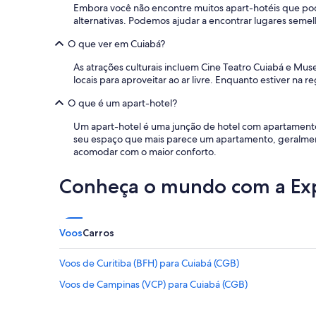
u
Embora você não encontre muitos apart-hotéis que pod
p
alternativas. Podemos ajudar a encontrar lugares sem
a
s
O que ver em Cuiabá?
d
e
As atrações culturais incluem Cine Teatro Cuiabá e M
c
locais para aproveitar ao ar livre. Enquanto estiver na r
a
m
O que é um apart-hotel?
a
Um apart-hotel é uma junção de hotel com apartament
e
seu espaço que mais parece um apartamento, geralment
t
acomodar com o maior conforto.
o
a
l
Conheça o mundo com a Ex
h
a
s
l
Voos
Carros
i
m
Voos de Curitiba (BFH) para Cuiabá (CGB)
p
o
Voos de Campinas (VCP) para Cuiabá (CGB)
s
e