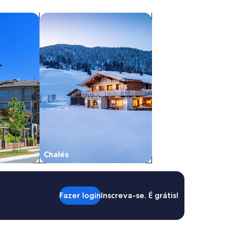
s
buscar chalés
Chalés
Fazer login
Inscreva-se. É grátis!