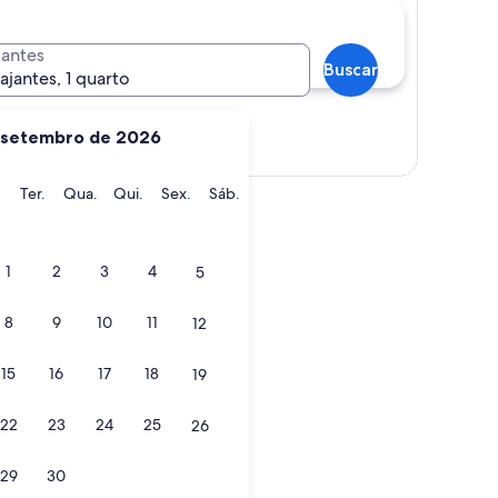
jantes
Buscar
iajantes, 1 quarto
setembro de 2026
Ver no mapa
ngo
Segunda-
Terça-
Quarta-
Quinta-
Sexta-
Sábado
.
Ter.
Qua.
Qui.
Sex.
Sáb.
feira
feira
feira
feira
feira
1
2
3
4
5
8
9
10
11
12
15
16
17
18
19
22
23
24
25
26
29
30