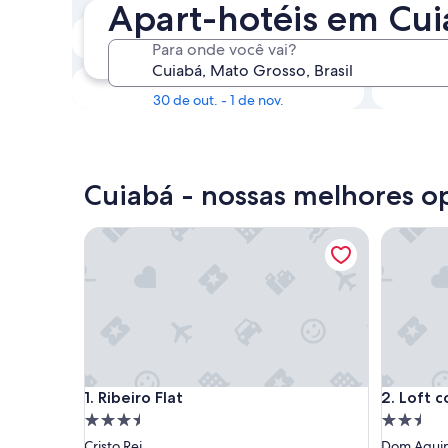
Apart-hotéis em Cu
Em 2 semanas
Para onde você vai?
21 de ago. - 23 de ago.
Em 3 meses
30 de out. - 1 de nov.
Cuiabá - nossas melhores o
Ribeiro Flat
Loft comp
Ribeiro Flat
Loft comp
1. Ribeiro Flat
2. Loft 
Propriedade
Propried
3.5
2.5
Cristo Rei
Dom Aqui