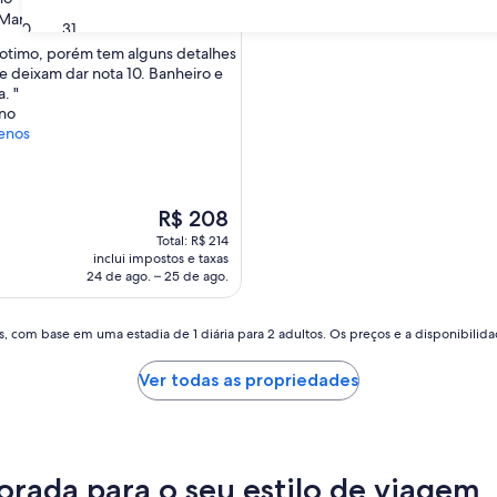
Maravilhosa
(16 avaliações)
30
31
 otimo, porém tem alguns detalhes
 deixam dar nota 10. Banheiro e
osa,
. "
ano
s)
enos
O
R$ 208
preço
Total: R$ 214
é
inclui impostos e taxas
de
24 de ago. – 25 de ago.
R$ 208
, com base em uma estadia de 1 diária para 2 adultos. Os preços e a disponibilidad
Ver todas as propriedades
orada para o seu estilo de viagem