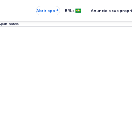
•
Abrir app
BRL
Anuncie a sua prop
Apart-hotéis