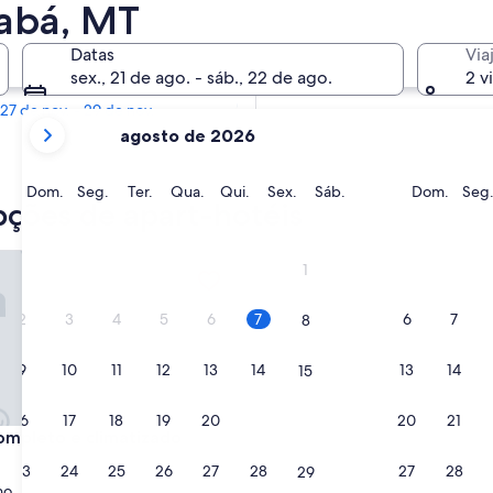
iabá, MT
Em 2 meses
Datas
Via
2 de out. - 4 de out.
sex., 21 de ago. - sáb., 22 de ago.
2 v
Em 4 meses
27 de nov. - 29 de nov.
os
agosto de 2026
meses
mostrados
no
Domingo
Segunda-
Terça-
Quarta-
Quinta-
Sexta-
Sábado
Domi
Dom.
Seg.
Ter.
Qua.
Qui.
Sex.
Sáb.
Dom.
Seg
pções de apart-hotéis
momento
feira
feira
feira
feira
feira
são
August
leto e climatizado
1
de
2026
2
3
4
5
6
7
6
7
8
e
September
9
10
11
12
13
14
13
14
15
de
2026.
16
17
18
19
20
21
20
21
22
leto e climatizado
completo e climatizado
ade
23
24
25
26
27
28
27
28
29
no