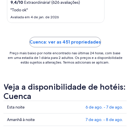
para
9,4
/
10
Extraordinária! (626 avaliações)
uma
"Todo ok"
estadia
Avaliada em 4 de jan. de 2026
de
30
de
ago.
Cuenca: ver as 451 propriedades
a
31
Preço mais baixo por noite encontrado nas últimas 24 horas, com base
de
em uma estadia de 1 diária para 2 adultos. Os preços e a disponibilidade
ago..
estão sujeitos a alterações. Termos adicionais se aplicam.
Veja a disponibilidade de hotéis:
Cuenca
Confira
Esta noite
6 de ago. - 7 de ago.
os
preços
Confira
Amanhã à noite
7 de ago. - 8 de ago.
em
os