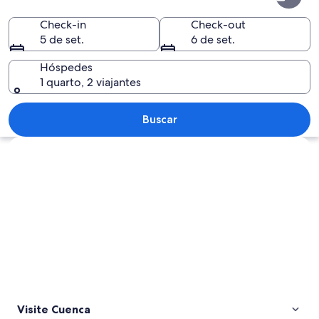
Check-in
Check-out
5 de set.
6 de set.
Hóspedes
1 quarto, 2 viajantes
Paisagem urbana com uma rodovia em d
Buscar
Explorar mapa
Visite Cuenca