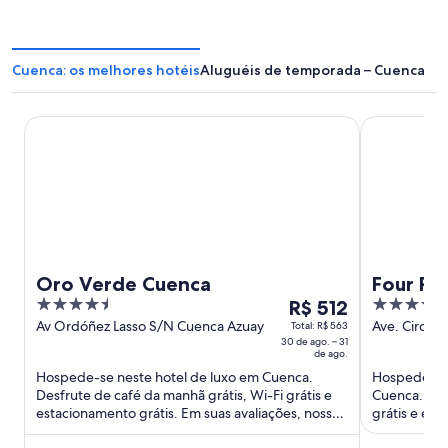
Cuenca: os melhores hotéis
Aluguéis de temporada – Cuenca
Oro Verde Cuenca
Four Points
Oro Verde Cuenca
Four Po
4.5
O
3.5
R$ 512
out
preço
out
Av Ordóñez Lasso S/N Cuenca Azuay
Ave. Circunv
Total: R$ 563
30 de ago. – 31
II Cuenca
of
é
of
de ago.
5
de
5
Hospede-se neste hotel de luxo em Cuenca.
Hospede-se 
R$ 512
Desfrute de café da manhã grátis, Wi-Fi grátis e
Cuenca. Des
por
estacionamento grátis. Em suas avaliações, nossos
grátis e est
diária
hóspedes elogiam ...
avaliações, 