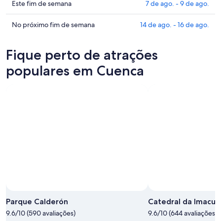
Cuenca
preços
Confira
Este fim de semana
7 de ago. - 9 de ago.
para
em
os
esta
Cuenca
preços
Confira
No próximo fim de semana
14 de ago. - 16 de ago.
noite,
para
em
os
6
amanhã
Cuenca
preços
Fique perto de atrações
de
à
para
em
ago.
noite,
este
Cuenca
populares em Cuenca
-
7
fim
para
7
de
de
o
de
ago.
semana,
próximo
ago.
-
7
fim
8
de
de
de
ago.
semana,
ago.
-
14
9
de
de
ago.
ago.
-
16
de
ago.
Parque Calderón
Catedral da Imacul
9.6/10 (590 avaliações)
9.6/10 (644 avaliações)