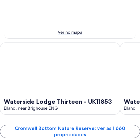
-
7
fim
para
7
de
de
o
de
ago.
semana:
próximo
ago.
-
7
fim
8
de
de
Ver no mapa
de
ago.
semana:
ago.
-
14
Waterside Lodge Thirteen - UK11853
Watersid
9
de
de
ago.
ago.
-
16
de
ago.
Waterside Lodge Thirteen - UK11853
Wate
Elland, near Brighouse ENG
Elland
Cromwell Bottom Nature Reserve: ver as 1.660
propriedades