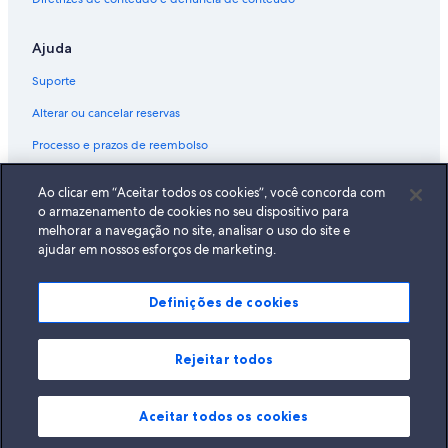
Ajuda
Suporte
Alterar ou cancelar reservas
Processo e prazos de reembolso
Reserve um voo usando um crédito da companhia aérea
Ao clicar em “Aceitar todos os cookies”, você concorda com
Documentos para viagens internacionais
o armazenamento de cookies no seu dispositivo para
melhorar a navegação no site, analisar o uso do site e
ajudar em nossos esforços de marketing.
Definições de cookies
A Expedia, Inc. não se responsabiliza pelo conteúdo dos sites externos.
© 2026 Expedia, Inc., uma empresa do Expedia Group. Todos os direitos
reservados Expedia e o logotipo da Expedia são marcas registradas da
Expedia, Inc.
Rejeitar todos
Aceitar todos os cookies