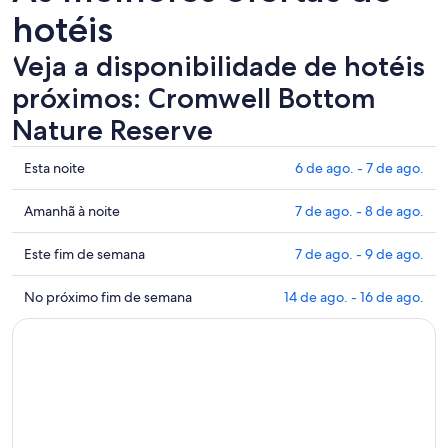
hotéis
Veja a disponibilidade de hotéis
próximos: Cromwell Bottom
Nature Reserve
Mostrar
Esta noite
6 de ago. - 7 de ago.
preços
perto
Mostrar
Amanhã à noite
7 de ago. - 8 de ago.
de
preços
Cromwell
perto
Mostrar
Este fim de semana
7 de ago. - 9 de ago.
Bottom
de
preços
Nature
Cromwell
perto
Mostrar
No próximo fim de semana
14 de ago. - 16 de ago.
Reserve
Bottom
de
preços
para
Nature
Cromwell
perto
esta
Reserve
Bottom
de
noite:
para
Nature
Cromwell
6
amanhã
Reserve
Bottom
de
à
para
Nature
ago.
noite:
este
Reserve