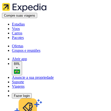
Compre suas viagens
Estadias
Voos
Carros
Pacotes
Ofertas
Grupos e reuniões
Abrir app
BRL
•
Anuncie a sua propriedade
Suporte
Viagens
Fazer login