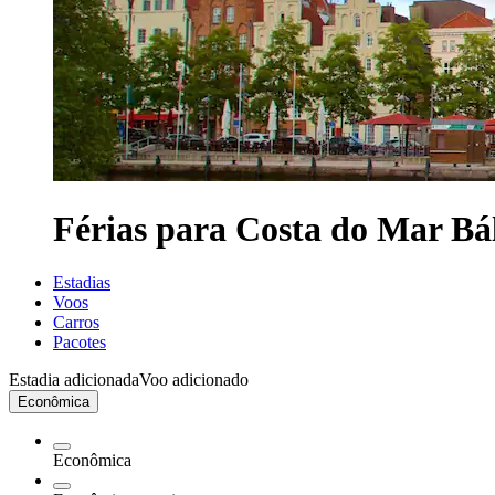
Férias para Costa do Mar Bál
Estadias
Voos
Carros
Pacotes
Estadia adicionada
Voo adicionado
Econômica
Econômica