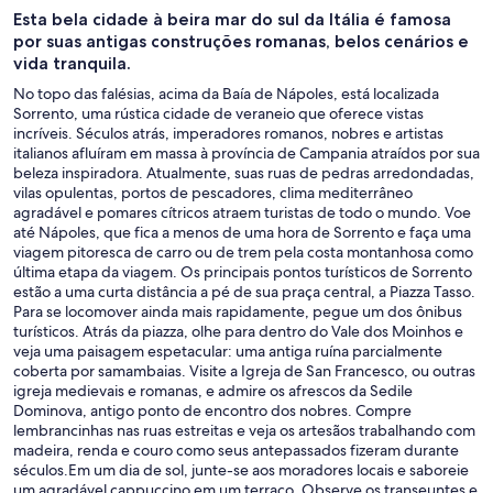
Esta bela cidade à beira mar do sul da Itália é famosa
por suas antigas construções romanas, belos cenários e
vida tranquila.
No topo das falésias, acima da Baía de Nápoles, está localizada
Sorrento, uma rústica cidade de veraneio que oferece vistas
incríveis. Séculos atrás, imperadores romanos, nobres e artistas
italianos afluíram em massa à província de Campania atraídos por sua
beleza inspiradora. Atualmente, suas ruas de pedras arredondadas,
vilas opulentas, portos de pescadores, clima mediterrâneo
agradável e pomares cítricos atraem turistas de todo o mundo. Voe
até Nápoles, que fica a menos de uma hora de Sorrento e faça uma
viagem pitoresca de carro ou de trem pela costa montanhosa como
última etapa da viagem. Os principais pontos turísticos de Sorrento
estão a uma curta distância a pé de sua praça central, a Piazza Tasso.
Para se locomover ainda mais rapidamente, pegue um dos ônibus
turísticos. Atrás da piazza, olhe para dentro do Vale dos Moinhos e
veja uma paisagem espetacular: uma antiga ruína parcialmente
coberta por samambaias. Visite a Igreja de San Francesco, ou outras
igreja medievais e romanas, e admire os afrescos da Sedile
Dominova, antigo ponto de encontro dos nobres. Compre
lembrancinhas nas ruas estreitas e veja os artesãos trabalhando com
madeira, renda e couro como seus antepassados fizeram durante
séculos.Em um dia de sol, junte-se aos moradores locais e saboreie
um agradável cappuccino em um terraço. Observe os transeuntes e