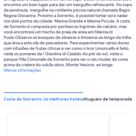
encontre um bom lugar para dar um mergulho refrescante. No topo
da península, mergulhe na cintilante piscina natural chamada Bagni
Regina Giovanna. Próximo a Sorrento, é possível tomar sol e nadar
nos dois portos da cidade: Marina Grande e Marina Piccola. A costa
de Sorrento é composta por penhascos íngrimes de calcário, mas
você encontrará um trecho de praia de areia em Marina di
Puolo.Observe os bosques de oliveiras e limoeiros ao longo da trilha
que leva a esta vila de pescadores. Para experimentar vários doces
com infusões de frutas cítricas e ver como o licor Limoncello é feito,
visite os pomares de I Giardina di Cataldo.Ao pôr do sol, visite o
parque Villa Comunale de Sorrento para ver o céu mudar de cores
acima da cratera do vulcão ativo, Monte Vesúvio, ao longe.
Menos informações
Costa de Sorrento: os melhores hotéis
Aluguéis de temporada –
Majestic Palace Hotel
Hotel Miche