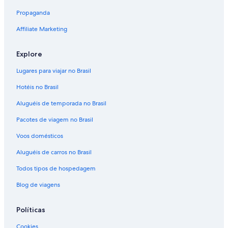
Aluguel de carros - Ravello
Propaganda
Aluguel de carros - Scala
Affiliate Marketing
Aluguel de carros - Sorrento
Explore
Aluguéis de carros - Spiaggia di Minori e arredores
Aluguel de carros - Termini
Lugares para viajar no Brasil
Aluguéis de carros - Via Toledo e arredores
Hotéis no Brasil
Aluguel de carros - Vico Equense
Aluguéis de temporada no Brasil
Aluguel de carros - Vietri sul Mare
Pacotes de viagem no Brasil
Aluguéis de carros - Cidade metropolitana de Nápoles e
Voos domésticos
arredores
Aluguéis de carros no Brasil
Todos tipos de hospedagem
Blog de viagens
Políticas
Cookies