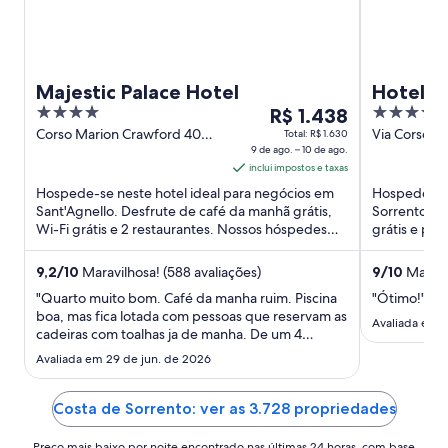
Majestic Palace Hotel
Hotel M
4
O
4
R$ 1.438
out
preço
out
Corso Marion Crawford 40
Via Corso It
Total: R$ 1.630
Sant'Agnello NA
9 de ago. – 10 de ago.
NA
of
é
of
inclui impostos e taxas
5
de
5
Hospede-se neste hotel ideal para negócios em
Hospede-se 
R$ 1.438
Sant'Agnello. Desfrute de café da manhã grátis,
Sorrento. De
por
Wi-Fi grátis e 2 restaurantes. Nossos hóspedes
grátis e pis
diária
elogiam o bar e ...
nossos hósp
para
9,2
/
10
Maravilhosa! (588 avaliações)
9
/
10
Maravil
uma
"Quarto muito bom. Café da manha ruim. Piscina
"Ótimo!"
estadia
boa, mas fica lotada com pessoas que reservam as
de
Avaliada em 3
cadeiras com toalhas ja de manha. De um 4
9
estrelas, eu esperada mais. Foi uma estadia boa,
Avaliada em 29 de jun. de 2026
de
porem esperava mais. Eles não tinham ferro de
ago.
passar no quarto, e o vaporizador de roupas tinha
que assinar um ..."
a
Costa de Sorrento: ver as 3.728 propriedades
10
Preço mais baixo por noite encontrado nas últimas 24 horas, com base