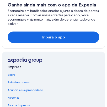
Seiano
Ganhe ainda mais com o app da Expedia
arredores
Nerano
Economize em hotéis selecionados e junte o dobro de pontos
Aluguel de carros - Pagani
a cada reserva. Com as nossas ofertas para o app, você
San Pietro
Aluguel de carros - Piano di Sorrento
economiza e viaja muito mais, além de gerenciar tudo onde
estiver.
Aluguel de carros - Piazza Roma
Villaggio Monte Faito
Aluguel de carros - Pompeia
Colli di Fontanelle
Ir para o app
Aluguéis de carros - Porto de Amalfi e arredores
Marciano
Aluguéis de carros - Porto di Molo Beverello e arredores
Montechiaro
Aluguéis de carros - Porto di Napoli e arredores
Aluguéis de carros - Porto e arredores
Isca
Empresa
Aluguéis de carros - Positano Superior e arredores
Sobre
Aluguel de carros - Positano
Trabalhe conosco
Aluguéis de carros - Praia de Amalfi e arredores
Aluguéis de carros - Praia de Maiori e arredores
Anuncie a sua propriedade
Aluguel de carros - Praiano
Parcerias
Aluguéis de carros - Prefeitura de Positano e arredores
Sala de imprensa