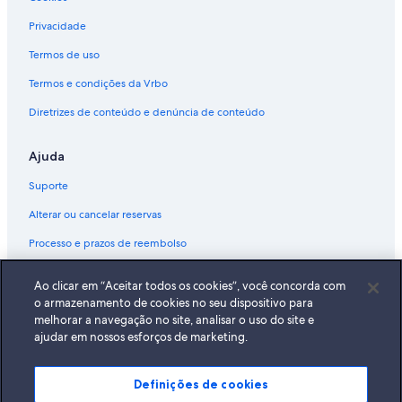
Privacidade
Termos de uso
Termos e condições da Vrbo
Diretrizes de conteúdo e denúncia de conteúdo
Ajuda
Suporte
Alterar ou cancelar reservas
Processo e prazos de reembolso
Reserve um voo usando um crédito da companhia aérea
Ao clicar em “Aceitar todos os cookies”, você concorda com
Documentos para viagens internacionais
o armazenamento de cookies no seu dispositivo para
melhorar a navegação no site, analisar o uso do site e
ajudar em nossos esforços de marketing.
Definições de cookies
A Expedia, Inc. não se responsabiliza pelo conteúdo dos sites externos.