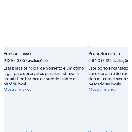
-
8
fim
8
de
de
de
ago.
semana,
ago.
-
7
9
de
de
ago.
ago.
-
9
de
Piazza Tasso
Praia Sorrento
ago.
9.0/10 (3.057 avaliações)
8.8/10 (2.128 avaliações
Esta praça principal de Sorrento é um ótimo
Este porto encantador
lugar para observar as pessoas, admirar a
conexão entre Sorrento
arquitetura barroca e aprender sobre a
dois mil anos e ainda é u
história local.
pescadores locais.
Mostrar menos
Mostrar menos