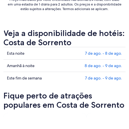
de
em uma estadia de 1 diária para 2 adultos. Os preços e a disponibilidade
ago..
estão sujeitos a alterações. Termos adicionais se aplicam.
Veja a disponibilidade de hotéis:
Costa de Sorrento
Confira
Esta noite
7 de ago. - 8 de ago.
os
preços
Confira
Amanhã à noite
8 de ago. - 9 de ago.
em
os
Costa
preços
Confira
Este fim de semana
7 de ago. - 9 de ago.
de
em
os
Sorrento
Costa
preços
Fique perto de atrações
para
de
em
esta
Sorrento
Costa
populares em Costa de Sorrento
noite,
para
de
7
amanhã
Sorrento
de
à
para
ago.
noite,
este