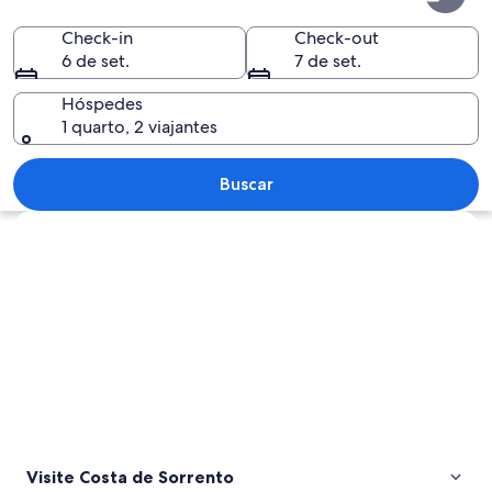
de
Sorrento
Check-in
Check-out
6 de set.
7 de set.
Hóspedes
1 quarto, 2 viajantes
Uma paisagem costeira com duas peque
Buscar
Explorar mapa
Visite Costa de Sorrento