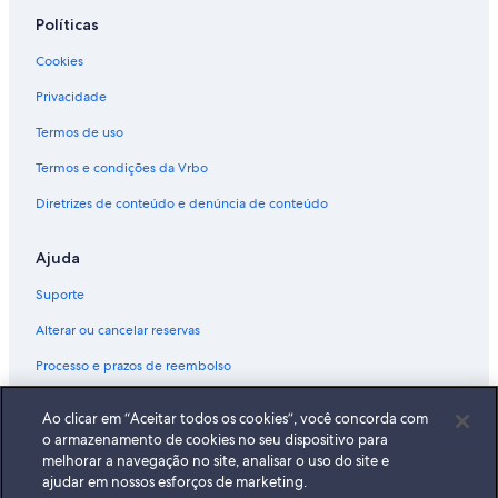
Políticas
Cookies
Privacidade
Termos de uso
Termos e condições da Vrbo
Diretrizes de conteúdo e denúncia de conteúdo
Ajuda
Suporte
Alterar ou cancelar reservas
Processo e prazos de reembolso
Reserve um voo usando um crédito da companhia aérea
Ao clicar em “Aceitar todos os cookies”, você concorda com
Documentos para viagens internacionais
o armazenamento de cookies no seu dispositivo para
melhorar a navegação no site, analisar o uso do site e
ajudar em nossos esforços de marketing.