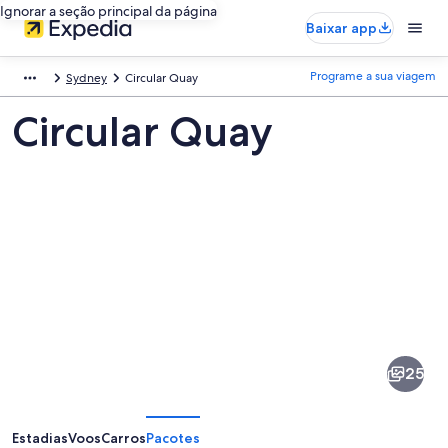
Ignorar a seção principal da página
Baixar app
Programe a sua viagem
Sydney
Circular Quay
Circular Quay
Fotos
de
Circular
25
Quay
Estadias
Voos
Carros
Pacotes