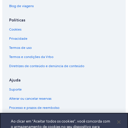
Blog de viagens
Políticas
Cookies
Privacidade
Termos de uso
Termos e condições da Vrbo
Diretrizes de conteúdo e denúncia de conteúdo
Ajuda
Suporte
Alterar ou cancelar reservas
Processo e prazos de reembolso
Reserve um voo usando um crédito da companhia aérea
Ao clicar em “Aceitar todos os cookies”, você concorda com
Documentos para viagens internacionais
o armazenamento de cookies no seu dispositivo para