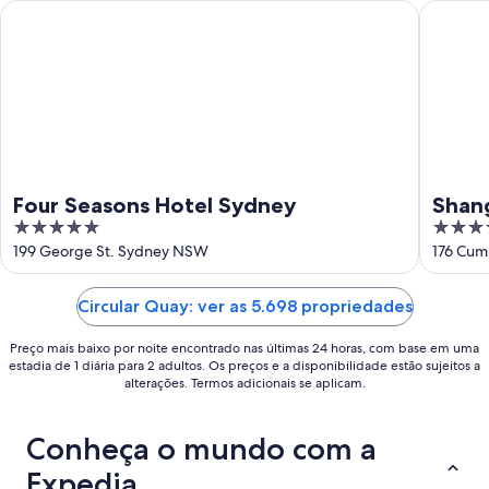
ago.
-
Four Seasons Hotel Sydney
Shangri-
9
de
ago.
Four Seasons Hotel Sydney
Shan
5
5
out
out
199 George St. Sydney NSW
176 Cum
of
of
5
5
Circular Quay: ver as 5.698 propriedades
Preço mais baixo por noite encontrado nas últimas 24 horas, com base em uma
estadia de 1 diária para 2 adultos. Os preços e a disponibilidade estão sujeitos a
alterações. Termos adicionais se aplicam.
Conheça o mundo com a
Expedia