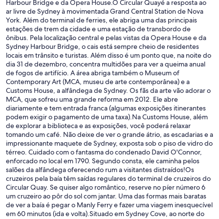
Harbour Bridge e da Opera House.O Circular Quayé a resposta ao
ar livre de Sydney à movimentada Grand Central Station de Nova
York. Além do terminal de ferries, ele abriga uma das principais
estações de trem da cidade e uma estação de transbordo de
ônibus. Pela localização central e pelas vistas da Opera House e da
Sydney Harbour Bridge, o cais está sempre cheio de residentes
locais em trânsito e turistas. Além disso é um ponto que, na noite do
dia 31 de dezembro, concentra multidões para ver a queima anual
de fogos de artifício. A área abriga também o Museum of
Contemporary Art (MCA, museu de arte contemporânea) e a
Customs House, a alfândega de Sydney. Os fãs da arte vão adorar o
MCA, que sofreu uma grande reforma em 2012. Ele abre
diariamente e tem entrada franca (algumas exposições itinerantes
podem exigir o pagamento de uma taxa).Na Customs House, além
de explorar a biblioteca e as exposições, você poderá relaxar
tomando um café. Não deixe de ver o grande átrio, as escadarias e a
impressionante maquete de Sydney, exposta sob o piso de vidro do
térreo. Cuidado com o fantasma do condenado David O'Connor,
enforcado no local em 1790. Segundo consta, ele caminha pelos
salões da alfândega oferecendo rum a visitantes distraídos!Os
cruzeiros pela baía têm saídas regulares do terminal de cruzeiros do
Circular Quay. Se quiser algo romântico, reserve no píer número 6
um cruzeiro ao pôr do sol com jantar. Uma das formas mais baratas
de ver a baía é pegar o Manly Ferry e fazer uma viagem inesquecível
em 60 minutos (ida e volta).Situado em Sydney Cove, ao norte do