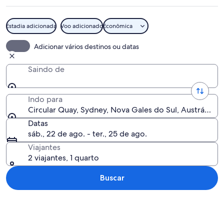
Estadia adicionada
Voo adicionado
Econômica
Um calçadão à beira-mar com pessoas
Adicionar vários destinos ou datas
Saindo de
Indo para
Circular Quay, Sydney, Nova Gales do Sul, Austrália
Datas
sáb., 22 de ago. - ter., 25 de ago.
Viajantes
2 viajantes, 1 quarto
Buscar
Explorar mapa