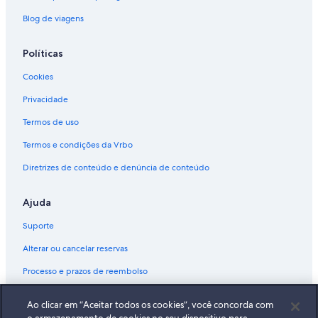
Blog de viagens
Políticas
Cookies
Privacidade
Termos de uso
Termos e condições da Vrbo
Diretrizes de conteúdo e denúncia de conteúdo
Ajuda
Suporte
Alterar ou cancelar reservas
Processo e prazos de reembolso
Reserve um voo usando um crédito da companhia aérea
Ao clicar em “Aceitar todos os cookies”, você concorda com
Documentos para viagens internacionais