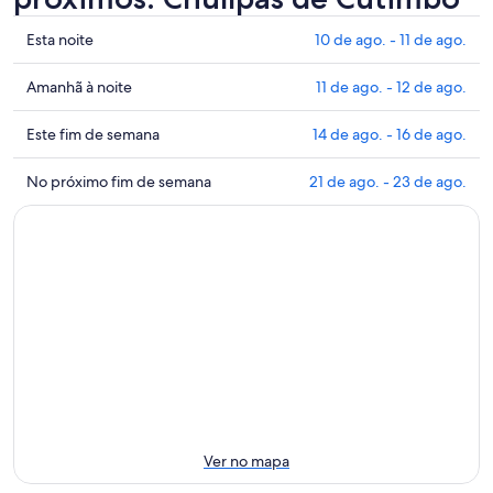
Mostrar
Esta noite
10 de ago. - 11 de ago.
preços
perto
Mostrar
Amanhã à noite
11 de ago. - 12 de ago.
de
preços
Chullpas
perto
Mostrar
Este fim de semana
14 de ago. - 16 de ago.
de
de
preços
Cutimbo
Chullpas
perto
Mostrar
No próximo fim de semana
21 de ago. - 23 de ago.
para
de
de
preços
esta
Cutimbo
Chullpas
perto
noite:
para
de
de
10
amanhã
Cutimbo
Chullpas
de
à
para
de
ago.
noite:
este
Cutimbo
-
11
fim
para
11
de
de
o
de
ago.
semana:
próximo
ago.
-
14
fim
12
de
de
de
ago.
semana:
Ver no mapa
ago.
-
21