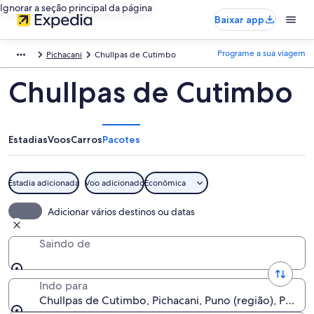
Ignorar a seção principal da página
Baixar app
Programe a sua viagem
Pichacani
Chullpas de Cutimbo
Chullpas de Cutimbo
Estadias
Voos
Carros
Pacotes
Estadia adicionada
Voo adicionado
Econômica
Adicionar vários destinos ou datas
Saindo de
Indo para
Chullpas de Cutimbo, Pichacani, Puno (região), Peru