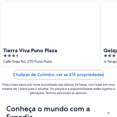
16
de
Tierra Viva Puno Plaza
Qelqatan
de
ago.
ago.
-
23
de
ago.
Tierra Viva Puno Plaza
Qelqa
3.5
3
out
out
Calle Grau No. 270 Puno Puno
Jr Tara
of
of
5
5
Chullpas de Cutimbo: ver as 214 propriedades
Preço mais baixo por noite encontrado nas últimas 24 horas, com base em uma
estadia de 1 diária para 2 adultos. Os preços e a disponibilidade estão sujeitos a
alterações. Termos adicionais se aplicam.
Conheça o mundo com a
Expedia