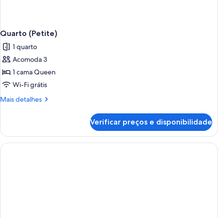
Quarto (Petite)
1 quarto
Acomoda 3
1 cama Queen
Wi-Fi grátis
Mais
Mais detalhes
detalhes
de
Verificar preços e disponibilidade
Quarto
(Petite)