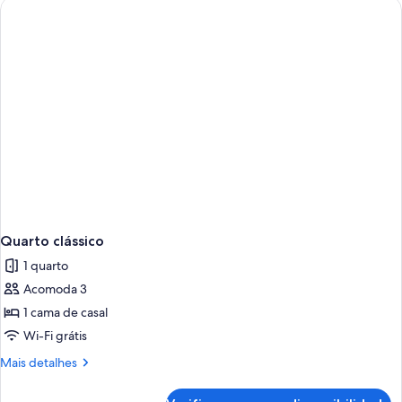
Quarto clássico
1 quarto
Acomoda 3
1 cama de casal
Wi-Fi grátis
Mais
Mais detalhes
detalhes
de