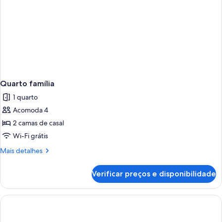
Quarto família
1 quarto
Acomoda 4
2 camas de casal
Wi-Fi grátis
Mais
Mais detalhes
detalhes
de
Verificar preços e disponibilidade
Quarto
família