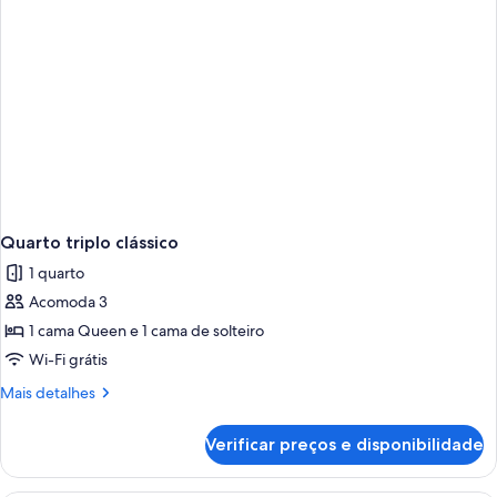
Quarto triplo clássico
1 quarto
Acomoda 3
1 cama Queen e 1 cama de solteiro
Wi-Fi grátis
Mais
Mais detalhes
detalhes
de
Verificar preços e disponibilidade
Quarto
triplo
clássico