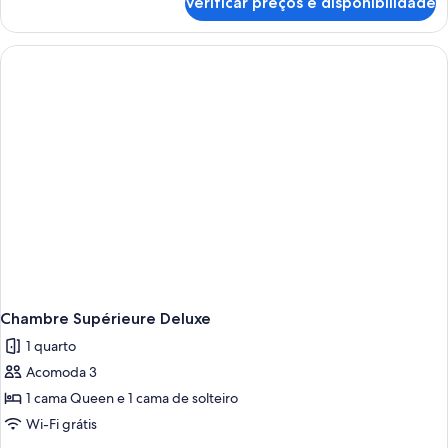
Verificar preços e disponibilidade
Quarto
clássico
Chambre Supérieure Deluxe
1 quarto
Acomoda 3
1 cama Queen e 1 cama de solteiro
Wi-Fi grátis