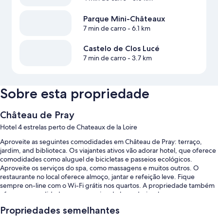
Parque Mini-Châteaux
7 min de carro
- 6.1 km
Castelo de Clos Lucé
7 min de carro
- 3.7 km
Sobre esta propriedade
Château de Pray
Hotel 4 estrelas perto de Chateaux de la Loire
Aproveite as seguintes comodidades em Château de Pray: terraço,
jardim, and biblioteca. Os viajantes ativos vão adorar hotel, que oferece
comodidades como aluguel de bicicletas e passeios ecológicos.
Aproveite os serviços do spa, como massagens e muitos outros. O
restaurante no local oferece almoço, jantar e refeição leve. Fique
sempre on-line com o Wi-Fi grátis nos quartos. A propriedade também
oferece comodidades como serviço de lavanderia e lavagem a seco e
lareira no saguão.
Propriedades semelhantes
Os benefícios incluem: