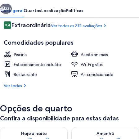
erior
Próximo
33+
Visão geral
Quartos
Localização
Políticas
Avaliações
Extraordinária
9,4
Ver todas as 312 avaliações
9,4 de 10
Comodidades populares
Piscina
Aceita animais
Estacionamento incluído
Wi-Fi grátis
Restaurante
Ar-condicionado
Terraço/pátio
Ver todas
Opções de quarto
Confira a disponibilidade para estas datas
Verifica a disponibilidade para esta noite, ago. 10 - ago. 11
Verifica a disponibilidade para
Hoje à noite
Amanhã