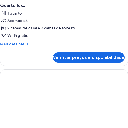
Quarto luxo
1 quarto
Acomoda 4
2 camas de casal e 2 camas de solteiro
Wi-Fi grátis
Mais
Mais detalhes
detalhes
de
Verificar preços e disponibilidade
Quarto
luxo