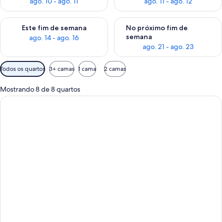
ago. 10 - ago. 11
ago. 11 - ago. 12
Verifica a disponibilidade para este fim de semana, ago. 14 - a
Verifica a disponibilidade par
Este fim de semana
No próximo fim de
semana
ago. 14 - ago. 16
ago. 21 - ago. 23
Filtros
Todos os quartos
3+ camas
1 cama
2 camas
disponíveis
para
Mostrando 8 de 8 quartos
os
quartos