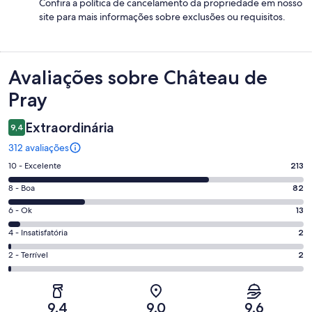
Confira a política de cancelamento da propriedade em nosso
site para mais informações sobre exclusões ou requisitos.
Avaliações
Avaliações sobre Château de
Pray
Extraordinária
9,4
312 avaliações
Nota
10 - Excelente
213
10
Nota
8 - Boa
82
-
8
Excelente.
Nota
6 - Ok
13
-
213
6
Boa.
Nota
4 - Insatisfatória
2
de
-
82
4
312
Ok.
Nota
2 - Terrível
2
de
-
avaliações
13
2
312
Insatisfatória.
de
-
avaliações
2
312
Terrível.
de
9,4
9,0
9,6