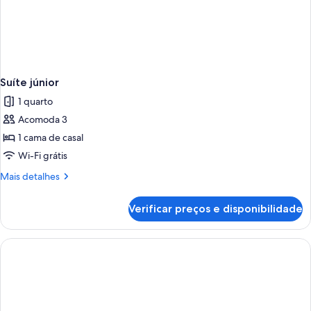
Suíte júnior
1 quarto
Acomoda 3
1 cama de casal
Wi-Fi grátis
Mais
Mais detalhes
detalhes
de
Verificar preços e disponibilidade
Suíte
júnior