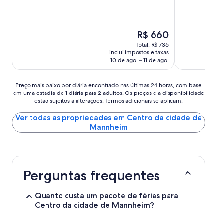
O
R$ 660
preço
Total: R$ 736
é
inclui impostos e taxas
de
10 de ago. – 11 de ago.
R$ 660
Preço
Preço mais baixo por diária encontrado nas últimas 24 horas, com base
em uma estadia de 1 diária para 2 adultos. Os preços e a disponibilidade
mais
estão sujeitos a alterações. Termos adicionais se aplicam.
baixo
por
Ver todas as propriedades em Centro da cidade de
diária
Mannheim
encontrado
nas
últimas
24
horas,
Perguntas frequentes
com
base
em
Quanto custa um pacote de férias para
uma
Centro da cidade de Mannheim?
estadia
de