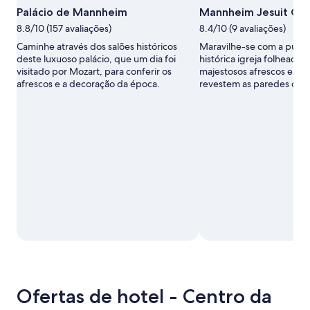
Palácio de Mannheim
Mannheim Jesuit Chu
8.8/10 (157 avaliações)
8.4/10 (9 avaliações)
Caminhe através dos salões históricos
Maravilhe-se com a pura 
deste luxuoso palácio, que um dia foi
histórica igreja folheada 
visitado por Mozart, para conferir os
majestosos afrescos e it
afrescos e a decoração da época.
revestem as paredes do in
Ofertas de hotel - Centro da