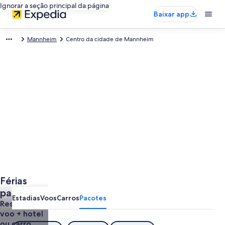
Ignorar a seção principal da página
Baixar app
Mannheim
Centro da cidade de Mannheim
Férias
para
Estadias
Voos
Carros
Pacotes
Centro da
Reserve um
voo + hotel
cidade de
ou carro