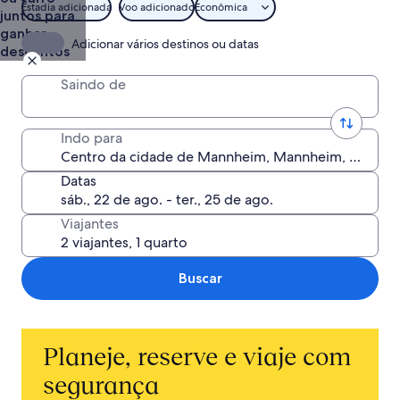
Mannheim
Estadia adicionada
Voo adicionado
Econômica
juntos para
ganhar
Adicionar vários destinos ou datas
descontos
Saindo de
Indo para
Datas
Viajantes
Buscar
Planeje, reserve e viaje com
segurança