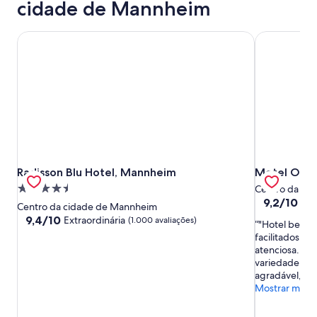
cidade de Mannheim
Radisson Blu Hotel, Mannheim
Motel One 
Radisson Blu Hotel, Mannheim
Motel One 
Radisson Blu Hotel, Mannheim
Motel One
Propriedade
Centro da ci
9.2
9,2/10
Mar
4.5
Centro da cidade de Mannheim
de
estrelas
9.4
9,4/10
Extraordinária
(1.000 avaliações)
"Hotel bem l
10,
de
facilitados. 
Maravilhosa
10,
atenciosa. Ca
(187
Extraordinária,
variedade. O 
avaliações)
(1.000
agradável, ma
avaliações)
Mostrar meno