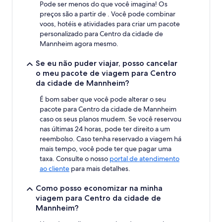
Pode ser menos do que você imagina! Os
1
preços são a partir de . Você pode combinar
diária
voos, hotéis e atividades para criar um pacote
para
personalizado para Centro da cidade de
2
adultos.
Mannheim agora mesmo.
Os
preços
Se eu não puder viajar, posso cancelar
e
o meu pacote de viagem para Centro
a
da cidade de Mannheim?
disponibilidade
estão
É bom saber que você pode alterar o seu
sujeitos
pacote para Centro da cidade de Mannheim
a
caso os seus planos mudem. Se você reservou
alterações.
nas últimas 24 horas, pode ter direito a um
Termos
reembolso. Caso tenha reservado a viagem há
adicionais
mais tempo, você pode ter que pagar uma
se
taxa. Consulte o nosso
portal de atendimento
aplicam.
ao cliente
para mais detalhes.
Como posso economizar na minha
viagem para Centro da cidade de
Mannheim?