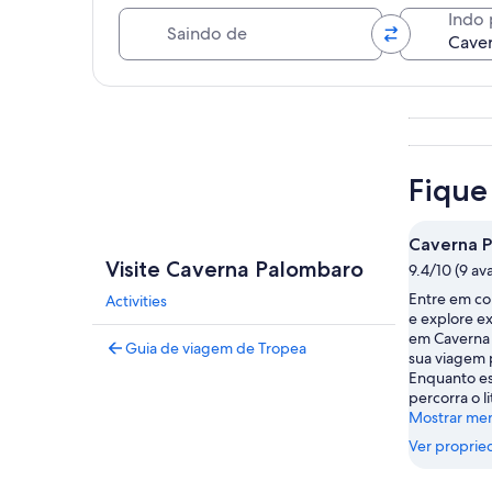
Saindo de
Indo 
Explorar mapa
Fique
Caverna 
Visite Caverna Palombaro
9.4/10 (9 av
Entre em co
Activities
e explore e
em Caverna 
Guia de viagem de Tropea
sua viagem 
Enquanto est
percorra o li
Mostrar me
Ver proprie