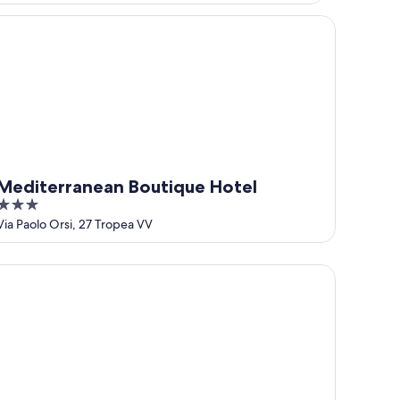
diterranean Boutique Hotel
Mediterranean Boutique Hotel
3
out
Via Paolo Orsi, 27 Tropea VV
of
5
tel Rocca della Sena