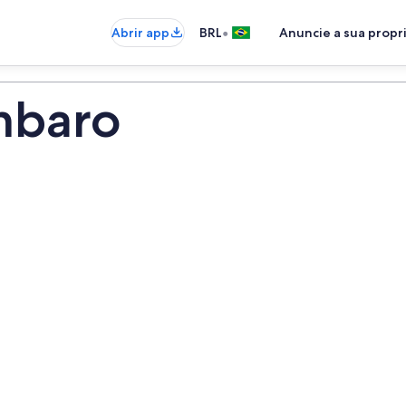
•
Abrir app
BRL
Anuncie a sua prop
mbaro