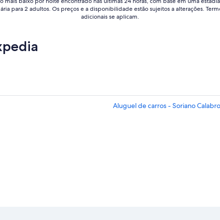
o mais baixo por noite encontrado nas últimas 24 horas, com base em uma estadia
iária para 2 adultos. Os preços e a disponibilidade estão sujeitos a alterações. Term
adicionais se aplicam.
xpedia
Aluguel de carros - Soriano Calabr