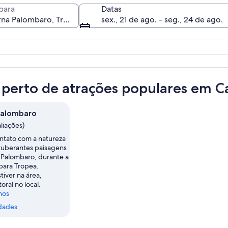
para
Datas
sex., 21 de ago. - seg., 24 de ago.
Costa rochosa com água azul cristalina
 perto de atrações populares em 
Palombaro
aliações)
ntato com a natureza
xuberantes paisagens
Palombaro, durante a
para Tropea.
iver na área,
toral no local.
nos
dades