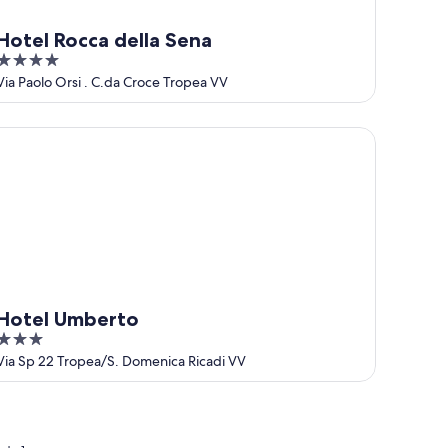
Hotel Rocca della Sena
4
out
Via Paolo Orsi . C.da Croce Tropea VV
of
5
otel Umberto
Hotel Umberto
3
out
Via Sp 22 Tropea/S. Domenica Ricadi VV
of
5