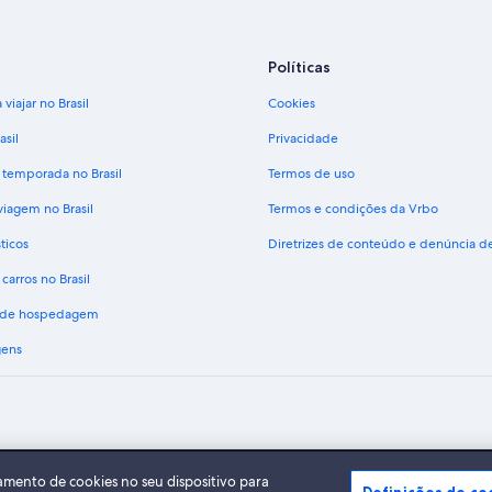
Políticas
viajar no Brasil
Cookies
asil
Privacidade
 temporada no Brasil
Termos de uso
viagem no Brasil
Termos e condições da Vrbo
ticos
Diretrizes de conteúdo e denúncia 
carros no Brasil
s de hospedagem
gens
A Expedia, Inc. não se responsabiliza pelo conteúdo dos sites externos.
do Expedia Group. Todos os direitos reservados Expedia e o logotipo da Expedia s
amento de cookies no seu dispositivo para
Definições de co