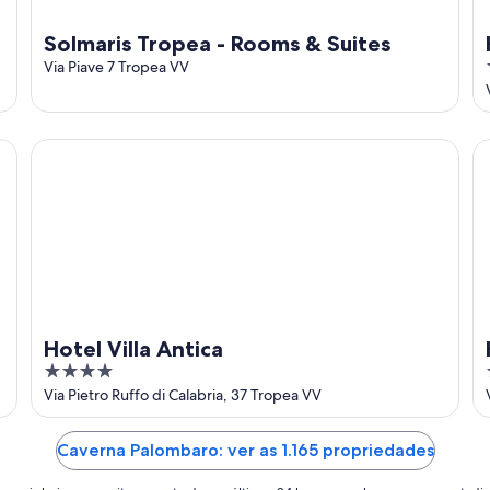
Solmaris Tropea - Rooms & Suites
Via Piave 7 Tropea VV
Hotel Villa Antica
H
Hotel Villa Antica
4
out
Via Pietro Ruffo di Calabria, 37 Tropea VV
of
5
Caverna Palombaro: ver as 1.165 propriedades