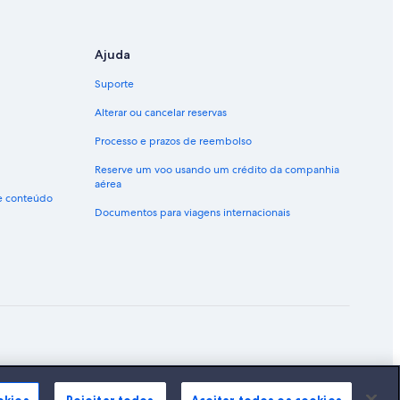
Ajuda
Suporte
Alterar ou cancelar reservas
Processo e prazos de reembolso
Reserve um voo usando um crédito da companhia
aérea
de conteúdo
Documentos para viagens internacionais
ão marcas registradas da Expedia, Inc.
okies
Rejeitar todos
Aceitar todos os cookies