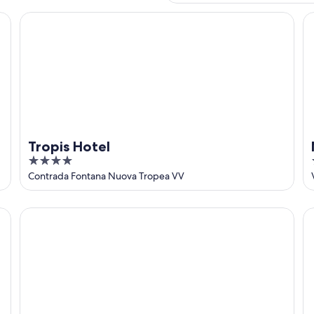
Tropis Hotel
Me
Tropis Hotel
4
out
Contrada Fontana Nuova Tropea VV
of
5
Solmaris Tropea - Rooms & Suites
Ho