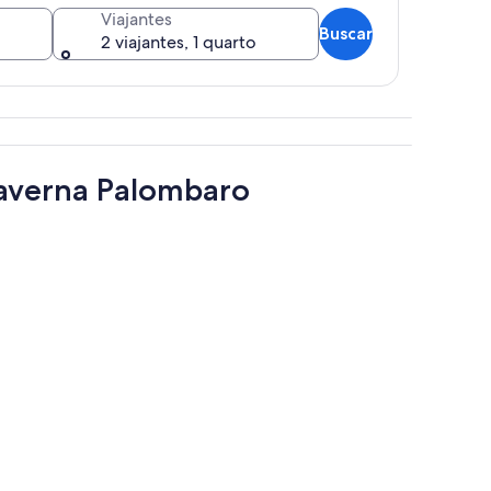
Viajantes
Buscar
2 viajantes, 1 quarto
 visível através da entrada de uma gruta.
Caverna Palombaro