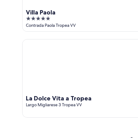
Villa Paola
5
out
Contrada Paola Tropea VV
of
5
La Dolce Vita a Tropea
La Dolce Vita a Tropea
Largo Migliarese 3 Tropea VV