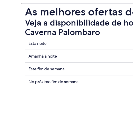
As melhores ofertas d
Veja a disponibilidade de h
Caverna Palombaro
Mostrar
Esta noite
preços
perto
Mostrar
Amanhã à noite
de
preços
Caverna
perto
Mostrar
Este fim de semana
Palombaro
de
preços
para
Caverna
perto
Mostrar
No próximo fim de semana
esta
Palombaro
de
preços
noite:
para
Caverna
perto
6
amanhã
Palombaro
de
de
à
para
Caverna
ago.
noite:
este
Palombaro
-
7
fim
para
7
de
de
o
de
ago.
semana:
próximo