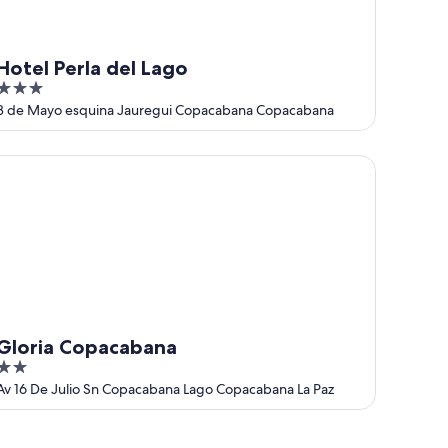
Hotel Perla del Lago
3
out
3 de Mayo esquina Jauregui Copacabana Copacabana
of
5
oria Copacabana
Gloria Copacabana
2
out
Av 16 De Julio Sn Copacabana Lago Copacabana La Paz
of
5