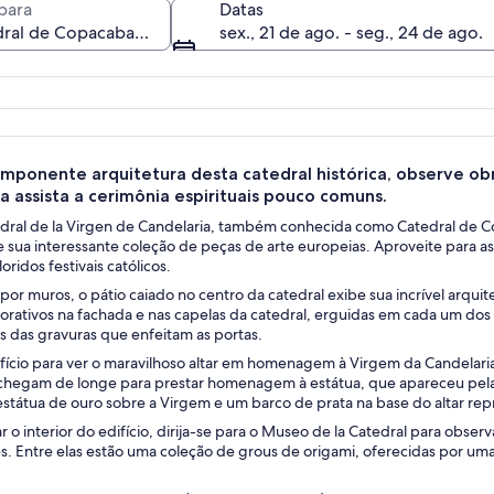
para
Datas
sex., 21 de ago. - seg., 24 de ago.
Uma igreja histórica com paredes brancas, múltiplas cúpulas e um 
imponente arquitetura desta catedral histórica, observe obr
 a assista a cerimônia espirituais pouco comuns.
edral de la Virgen de Candelaria, também conhecida como Catedral de Cop
e sua interessante coleção de peças de arte europeias. Aproveite para as
oridos festivais católicos.
or muros, o pátio caiado no centro da catedral exibe sua incrível arqui
orativos na fachada e nas capelas da catedral, erguidas em cada um dos â
s das gravuras que enfeitam as portas.
ifício para ver o maravilhoso altar em homenagem à Virgem da Candelari
chegam de longe para prestar homenagem à estátua, que apareceu pela pri
státua de ouro sobre a Virgem e um barco de prata na base do altar repr
 o interior do edifício, dirija-se para o Museo de la Catedral para observ
s. Entre elas estão uma coleção de grous de origami, oferecidas por uma