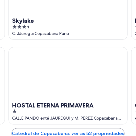
Skylake
3.5
out
C. Jáuregui Copacabana Puno
of
5
HOSTAL ETERNA PRIMAVERA
Gl
HOSTAL ETERNA PRIMAVERA
1
out
CALLE PANDO enté JAUREGUI y M. PÉREZ Copacabana
Maco kapac
of
5
Catedral de Copacabana: ver as 52 propriedades