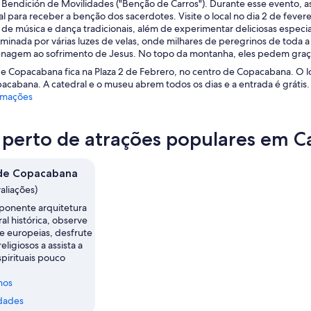
Bendición de Movilidades ("Benção de Carros"). Durante esse evento, as 
al para receber a benção dos sacerdotes. Visite o local no dia 2 de fevere
de música e dança tradicionais, além de experimentar deliciosas especiali
uminada por várias luzes de velas, onde milhares de peregrinos de toda a
agem ao sofrimento de Jesus. No topo da montanha, eles pedem graça
de Copacabana fica na Plaza 2 de Febrero, no centro de Copacabana. O l
acabana. A catedral e o museu abrem todos os dias e a entrada é grátis.
rmações
 perto de atrações populares em 
 de Copacabana
valiações)
ponente arquitetura
al histórica, observe
e europeias, desfrute
religiosos a assista a
pirituais pouco
nos
dades