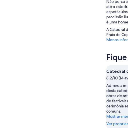
Não perca a 
até a catedr
espetáculos 
procissão il
é uma homen
A Catedral 
Praia de Cop
Menos info
Fique
Catedral
8.2/10 (14 a
Admire a im
desta catedr
obras de art
de festivais 
cerimônia es
comuns.
Mostrar me
Ver proprie