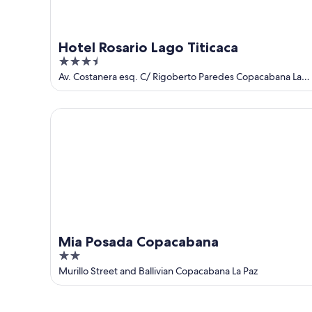
Hotel Rosario Lago Titicaca
3.5
out
Av. Costanera esq. C/ Rigoberto Paredes Copacabana La
Paz
of
5
Mia Posada Copacabana
Mia Posada Copacabana
2
out
Murillo Street and Ballivian Copacabana La Paz
of
5