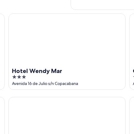
Hotel Wendy Mar
On
Hotel Wendy Mar
3
out
Avenida 16 de Julio s/n Copacabana
of
5
Skylake
Ho