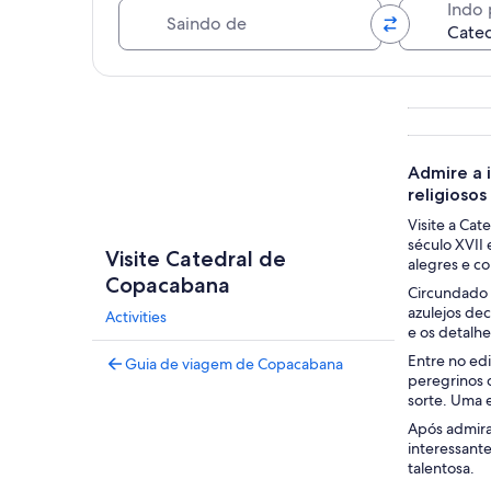
Saindo de
Indo 
Explorar mapa
Admire a 
religiosos
Visite a Cat
século XVII 
Visite Catedral de
alegres e col
Copacabana
Circundado p
azulejos dec
Activities
e os detalhe
Entre no ed
Guia de viagem de Copacabana
peregrinos 
sorte. Uma e
Após admirar
interessante
talentosa.