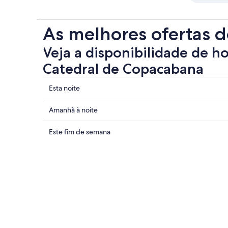
As melhores ofertas d
Veja a disponibilidade de h
Catedral de Copacabana
Mostrar
Esta noite
preços
perto
Mostrar
Amanhã à noite
de
preços
Catedral
perto
Mostrar
Este fim de semana
de
de
preços
Copacabana
Catedral
perto
para
de
de
esta
Copacabana
Catedral
noite:
para
de
7
amanhã
Copacabana
de
à
para
ago.
noite:
este
-
8