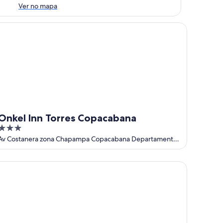
Ver no mapa
kel Inn Torres Copacabana
Onkel Inn Torres Copacabana
3
out
Av Costanera zona Chapampa Copacabana Departamento
de La Paz
of
5
tel Perla del Lago