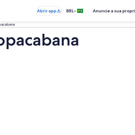
•
Abrir app
BRL
Anuncie a sua prop
pacabana
Copacabana