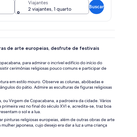
Viajantes
Buscar
2 viajantes, 1 quarto
grande arco.
as de arte europeias, desfrute de festivais
acabana, para admirar o incrível edifício do início do
sistir cerimônias religiosas pouco comuns e participar de
tetura em estilo mouro. Observe as colunas, abóbadas e
ngulos do pátio. Admire as esculturas de figuras religiosas
a, ou Virgem de Copacabana, a padroeira da cidade. Vários
meira vez no final do século XVI e, acredita-se, traz boa
esentam o sol e a lua.
ar pinturas religiosas europeias, além de outras obras de arte
 mulher japonesa, cujo desejo era dar a luz a uma criança