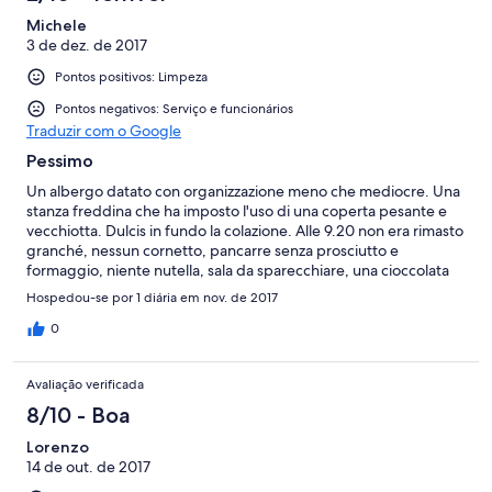
Michele
3 de dez. de 2017
Pontos positivos: Limpeza
Pontos negativos: Serviço e funcionários
Traduzir com o Google
Pessimo
Un albergo datato con organizzazione meno che mediocre. Una
stanza freddina che ha imposto l'uso di una coperta pesante e
vecchiotta. Dulcis in fundo la colazione. Alle 9.20 non era rimasto
granché, nessun cornetto, pancarre senza prosciutto e
formaggio, niente nutella, sala da sparecchiare, una cioccolata
che non é arrivata mai!
Hospedou-se por 1 diária em nov. de 2017
0
Avaliação verificada
8/10 - Boa
Lorenzo
14 de out. de 2017