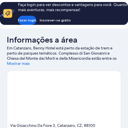
de
Faça login para ver descontos e vantagens para você. Quanto
uso
mais aventuras, mais recompensas!
individual
Fazer login
Inscrever-se grátis
Informações a área
Em Catanzaro, Benny Hotel está perto da estação de trem e
perto de parques temáticos. Complesso di San Giovanni e
Chiesa del Monte dei Morti e della Misericordia estão entre os
pontos mais famosos no local. No entanto, a região também
Mostrar mais
conta com atrações como Museo Del Rock e Museu de História
Natural.
Confira nosso guia de viagem sobre Catanzaro.
Via Gioacchino Da Fiore 2, Catanzaro, CZ, 88100