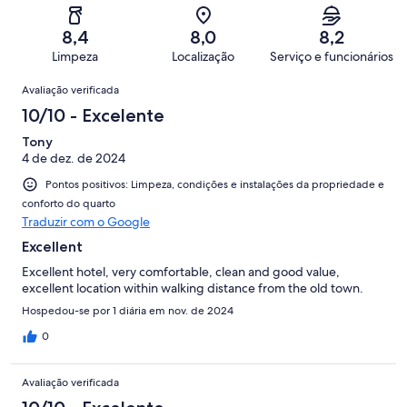
de
-
avaliações
2
41
Terrível.
de
8,4
8,0
8,2
avaliações
3
41
Limpeza
Localização
Serviço e funcionários
de
avaliações
Avaliações
41
Avaliação verificada
avaliações
10/10 - Excelente
Tony
4 de dez. de 2024
Pontos positivos: Limpeza, condições e instalações da propriedade e
conforto do quarto
Traduzir com o Google
Excellent
Excellent hotel, very comfortable, clean and good value,
excellent location within walking distance from the old town.
Hospedou-se por 1 diária em nov. de 2024
0
Avaliação verificada