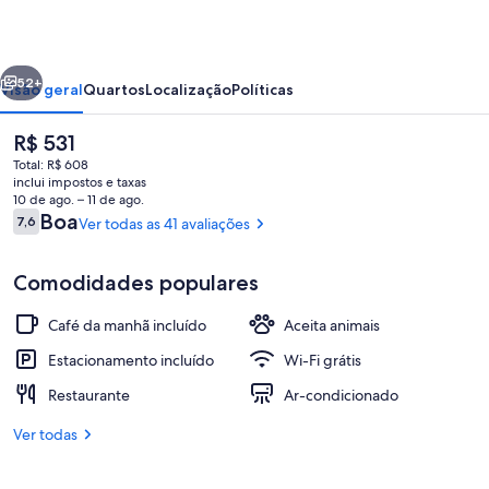
erior
Próximo
52+
Visão geral
Quartos
Localização
Políticas
O
R$ 531
preço
Total: R$ 608
atual
inclui impostos e taxas
é
10 de ago. – 11 de ago.
R$ 531
Avaliações
Boa
7,6
Ver todas as 41 avaliações
7,6 de 10
Comodidades populares
Lounge no saguão
Café da manhã incluído
Aceita animais
Estacionamento incluído
Wi-Fi grátis
Restaurante
Ar-condicionado
Ver todas