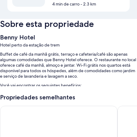
4 min de carro
- 2.3 km
Sobre esta propriedade
Benny Hotel
Hotel perto da estação de trem
Buffet de café da manhã grátis, terraço e cafeteria/café são apenas
algumas comodidades que Benny Hotel oferece. O restaurante no local
oferece café da manhã, almoço e jantar. Wi-Fi grátis nos quartos está
disponível para todos os hóspedes, além de comodidades como jardim
e serviço de lavanderia e lavagem a seco.
Você vai encontrar os seguintes benefícios:
Estacionamento sem manobrista grátis
Propriedades semelhantes
Serviço de traslado local grátis, armazenamento para bagagem e
Grand Hotel Paradiso
Hotel G
recepção 24 horas
Jornais grátis, equipe multilíngue e serviço de lavanderia
Características do quarto