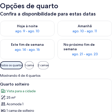
Opções de quarto
Confira a disponibilidade para estas datas
Verifica a disponibilidade para esta noite, ago. 9 - ago. 10
Verifica a disponibilidade para
Hoje à noite
Amanhã
ago. 9 - ago. 10
ago. 10 - ago. 11
Verifica a disponibilidade para este fim de semana, ago. 14 - a
Verifica a disponibilidade par
Este fim de semana
No próximo fim de
semana
ago. 14 - ago. 16
ago. 21 - ago. 23
Filtros
Todos os quartos
1 cama
2 camas
disponíveis
para
Mostrando 4 de 4 quartos
os
Carrega
Quarto de hotel com cama, escrivaninh
3
Quarto solteiro
quartos
todas
Vista para a cidade
as
25 m²
fotos
de
Acomoda 1
Quarto
1 cama de solteiro