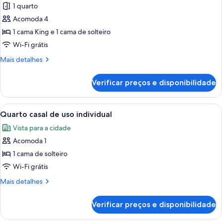
1 quarto
fotos
de
Acomoda 4
Quarto
1 cama King e 1 cama de solteiro
triplo
Wi-Fi grátis
família
Mais
Mais detalhes
detalhes
de
Verificar preços e disponibilidade
Quarto
triplo
família
Carrega
Quarto de hotel com uma cama, duas p
1
Quarto casal de uso individual
todas
Vista para a cidade
as
Acomoda 1
fotos
de
1 cama de solteiro
Quarto
Wi-Fi grátis
casal
Mais
Mais detalhes
de
detalhes
uso
de
Verificar preços e disponibilidade
Quarto
individual
casal