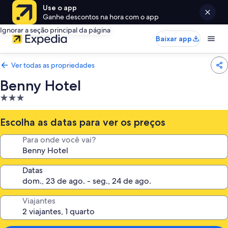
Use o app
Ganhe descontos na hora com o app
Ignorar a seção principal da página
Baixar app
Ver todas as propriedades
Benny Hotel
Propriedade
3.0
estrelas
Escolha as datas para ver os preços
Para onde você vai?
Datas
Viajantes