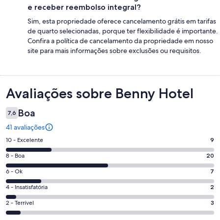
e receber reembolso integral?
Sim, esta propriedade oferece cancelamento grátis em tarifas
de quarto selecionadas, porque ter flexibilidade é importante.
Confira a política de cancelamento da propriedade em nosso
site para mais informações sobre exclusões ou requisitos.
Avaliações
Avaliações sobre Benny Hotel
Boa
7,6
41 avaliações
Nota
10 - Excelente
9
10
Nota
8 - Boa
20
-
8
Excelente.
Nota
6 - Ok
7
-
9
6
Boa.
Nota
4 - Insatisfatória
2
de
-
20
4
41
Ok.
Nota
2 - Terrível
3
de
-
avaliações
7
2
41
Insatisfatória.