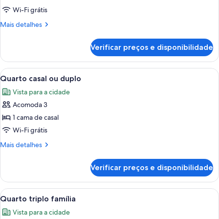
solteiro
Wi-Fi grátis
Mais
Mais detalhes
detalhes
de
Verificar preços e disponibilidade
Quarto
solteiro
Carrega
Quarto de hotel com cama, escrivaninh
5
Quarto casal ou duplo
todas
Vista para a cidade
as
Acomoda 3
fotos
de
1 cama de casal
Quarto
Wi-Fi grátis
casal
Mais
Mais detalhes
ou
detalhes
duplo
de
Verificar preços e disponibilidade
Quarto
casal
ou
Carrega
Quarto de hotel com uma cama, mesas d
3
duplo
Quarto triplo família
todas
Vista para a cidade
as