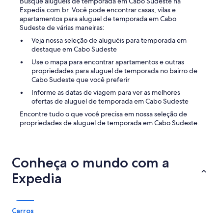
Busque aluguéis de temporada em Cabo Sudeste na
e
Expedia.com.br. Você pode encontrar casas, vilas e
o
apartamentos para aluguel de temporada em Cabo
n
Sudeste de várias maneiras:
l
y
Veja nossa seleção de aluguéis para temporada em
s
destaque em Cabo Sudeste
t
Use o mapa para encontrar apartamentos e outras
a
propriedades para aluguel de temporada no bairro de
y
Cabo Sudeste que você preferir
1
n
Informe as datas de viagem para ver as melhores
i
ofertas de aluguel de temporada em Cabo Sudeste
g
Encontre tudo o que você precisa em nossa seleção de
h
propriedades de aluguel de temporada em Cabo Sudeste.
t
b
u
t
Conheça o mundo com a
y
o
Expedia
u
d
o
n
Carros
e