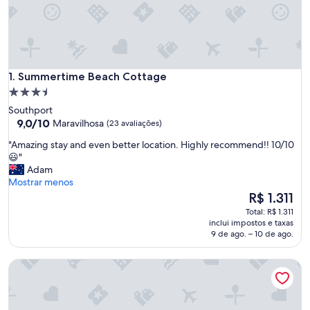
Summertime Beach Cottage
1. Summertime Beach Cottage
Propriedade
3.5
Southport
estrelas
9.0
9,0/10
Maravilhosa
(23 avaliações)
de
"
"Amazing stay and even better location. Highly recommend!! 10/10
10,
A
😃"
Maravilhosa,
m
Adam
(23
a
Mostrar menos
avaliações)
z
O
R$ 1.311
i
preço
Total: R$ 1.311
n
é
inclui impostos e taxas
g
de
9 de ago. – 10 de ago.
s
R$ 1.311
t
Driftwood Cottages
a
y
a
n