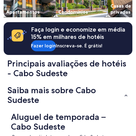
y
a
Casas de 
r
disponibilidade
Apartamentos
Condomínios
privadas
o
estão
o
sujeitos
m
a
Faça login e economize em média
w
alterações.
i
Termos
15% em milhares de hotéis
t
adicionais
h
Fazer login
Inscreva-se. É grátis!
se
a
aplicam.
b
Principais avaliações de hotéis
e
a
- Cabo Sudeste
u
t
i
Saiba mais sobre Cabo
f
u
Sudeste
l
v
i
Aluguel de temporada –
e
w
Cabo Sudeste
.
W