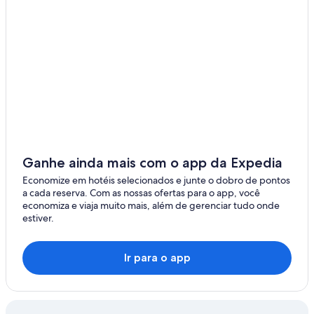
S
t
a
f
f
g
r
e
a
t
.
W
e
Ganhe ainda mais com o app da Expedia
l
Economize em hotéis selecionados e junte o dobro de pontos
l
a cada reserva. Com as nossas ofertas para o app, você
D
economiza e viaja muito mais, além de gerenciar tudo onde
o
estiver.
n
e
"
Ir para o app