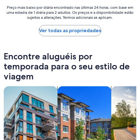
g
y
w
Preço
Preço mais baixo por diária encontrado nas últimas 24 horas, com base em
r
a
uma estadia de 1 diária para 2 adultos. Os preços e a disponibilidade estão
mais
e
sujeitos a alterações. Termos adicionais se aplicam.
s
baixo
c
p
por
o
e
diária
Ver todas as propriedades
m
r
encontrado
m
f
nas
e
e
últimas
n
c
24
Encontre aluguéis por
d
t
horas,
!
.
com
temporada para o seu estilo de
!
A
base
1
viagem
b
em
0
e
uma
/
a
estadia
1
buscar apartamentos
buscar condomínios
Busca casas
u
de
0
t
1
😃
i
diária
"
f
para
u
2
l
adultos.
c
Os
o
preços
s
e