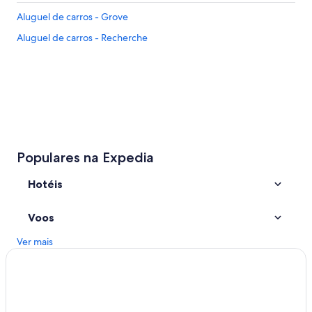
e
Aluguel de carros - Grove
d
t
Aluguel de carros - Recherche
o
s
t
a
y
l
o
n
g
Populares na Expedia
e
r
.
Hotéis
R
o
Voos
o
m
Ver mais
g
r
e
a
t
.