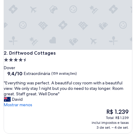
d
e
v
e
n
b
e
t
t
Driftwood Cottages
e
2. Driftwood Cottages
r
Propriedade
l
4.5
Dover
o
estrelas
9.4
9,4/10
Extraordinária
(159 avaliações)
c
de
a
"
"Everything was perfect. A beautiful cosy room with a beautiful
10,
t
E
view. We only stay 1 night but you do need to stay longer. Room
Extraordinária,
i
v
great. Staff great. Well Done"
(159
o
e
David
avaliações)
n
r
Mostrar menos
.
y
O
R$ 1.239
H
t
preço
Total: R$ 1.239
i
h
é
inclui impostos e taxas
g
i
de
3 de set. – 4 de set.
h
n
R$ 1.239
l