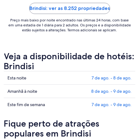
set.
hospedes, nã
a
Brindisi: ver as 8.252 propriedades
3
Preço mais baixo por noite encontrado nas últimas 24 horas, com base
de
em uma estadia de 1 diária para 2 adultos. Os preços e a disponibilidade
set..
estão sujeitos a alterações. Termos adicionais se aplicam.
Veja a disponibilidade de hotéis:
Brindisi
Confira
Esta noite
7 de ago. - 8 de ago.
os
preços
Confira
Amanhã à noite
8 de ago. - 9 de ago.
em
os
Brindisi
preços
Confira
Este fim de semana
7 de ago. - 9 de ago.
para
em
os
esta
Brindisi
preços
Fique perto de atrações
noite,
para
em
7
amanhã
Brindisi
populares em Brindisi
de
à
para