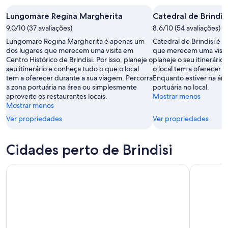
ago.
noite,
este
Lungomare Regina Margherita
Catedral de Brindisi
-
8
fim
8
9.0/10 (37 avaliações)
de
8.6/10 (54 avaliações)
de
de
ago.
semana,
Lungomare Regina Margherita é apenas um
Catedral de Brindisi é 
ago.
-
7
dos lugares que merecem uma visita em
que merecem uma visita 
Centro Histórico de Brindisi. Por isso, planeje o
planeje o seu itinerári
9
de
seu itinerário e conheça tudo o que o local
o local tem a oferecer 
de
ago.
tem a oferecer durante a sua viagem. Percorra
Enquanto estiver na áre
ago.
-
a zona portuária na área ou simplesmente
portuária no local.
9
aproveite os restaurantes locais.
Mostrar menos
de
Mostrar menos
ago.
Ver propriedades
Ver propriedades
Cidades perto de Brindisi