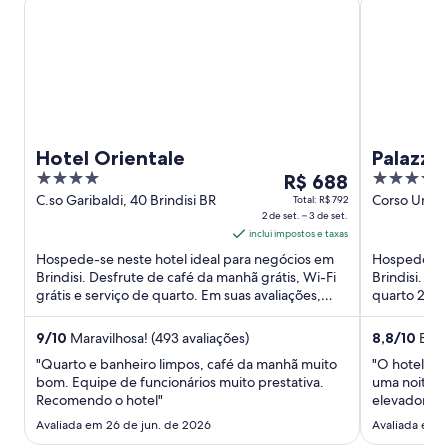
Hotel Orientale
Palazzo 
4
O
4
R$ 688
out
preço
out
C.so Garibaldi, 40 Brindisi BR
Corso Umbert
Total: R$ 792
2 de set. – 3 de set.
BR
of
é
of
inclui impostos e taxas
5
de
5
Hospede-se neste hotel ideal para negócios em
Hospede-se 
R$ 688
Brindisi. Desfrute de café da manhã grátis, Wi-Fi
Brindisi. De
por
grátis e serviço de quarto. Em suas avaliações,
quarto 24 h
diária
nossos hóspedes ...
manobrista (
para
9
/
10
Maravilhosa! (493 avaliações)
8,8
/
10
Excel
uma
"Quarto e banheiro limpos, café da manhã muito
"O hotel é 
estadia
bom. Equipe de funcionários muito prestativa.
uma noite o
de
Recomendo o hotel"
elevadores 
2
bagagens. 
Avaliada em 26 de jun. de 2026
Avaliada em 2
de
não funciona