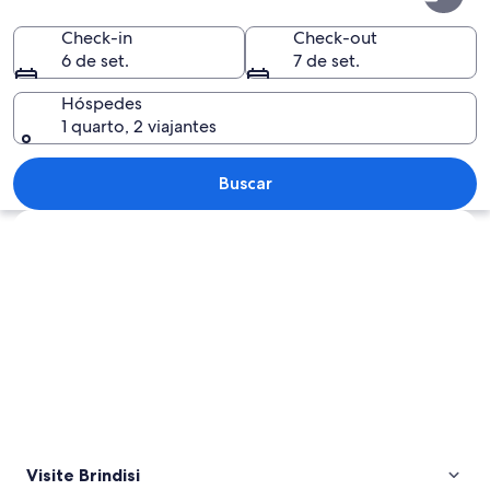
Check-in
Check-out
6 de set.
7 de set.
Hóspedes
1 quarto, 2 viajantes
Uma rua estreita com edifícios brancos,
Buscar
Explorar mapa
Visite Brindisi