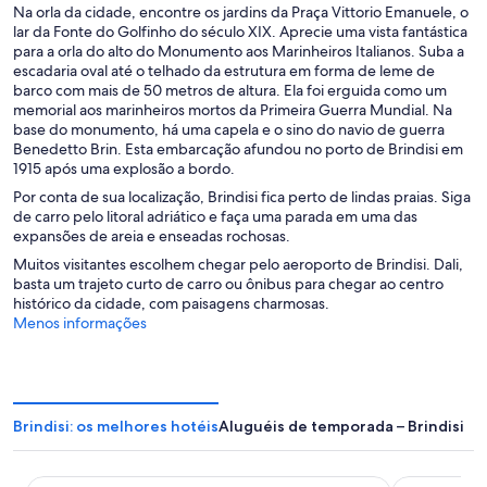
Na orla da cidade, encontre os jardins da Praça Vittorio Emanuele, o
lar da Fonte do Golfinho do século XIX. Aprecie uma vista fantástica
para a orla do alto do Monumento aos Marinheiros Italianos. Suba a
escadaria oval até o telhado da estrutura em forma de leme de
barco com mais de 50 metros de altura. Ela foi erguida como um
memorial aos marinheiros mortos da Primeira Guerra Mundial. Na
base do monumento, há uma capela e o sino do navio de guerra
Benedetto Brin. Esta embarcação afundou no porto de Brindisi em
1915 após uma explosão a bordo.
Por conta de sua localização, Brindisi fica perto de lindas praias. Siga
de carro pelo litoral adriático e faça uma parada em uma das
expansões de areia e enseadas rochosas.
Muitos visitantes escolhem chegar pelo aeroporto de Brindisi. Dali,
basta um trajeto curto de carro ou ônibus para chegar ao centro
histórico da cidade, com paisagens charmosas.
Menos informações
Brindisi: os melhores hotéis
Aluguéis de temporada – Brindisi
Hotel Orientale
Palazzo Virgi