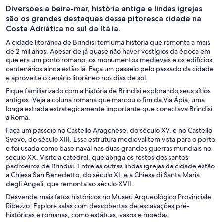
Diversões a beira-mar, história antiga e lindas igrejas
são os grandes destaques dessa pitoresca cidade na
Costa Adriática no sul da Itália.
A cidade litorânea de Brindisi tem uma história que remonta a mais
de 2 mil anos. Apesar de já quase não haver vestígios da época em
que era um porto romano, os monumentos medievais e os edifícios
centenários ainda estão lá. Faça um passeio pelo passado da cidade
e aproveite o cenário litorâneo nos dias de sol.
Fique familiarizado com a história de Brindisi explorando seus sítios
antigos. Veja a coluna romana que marcou o fim da Via Ápia, uma
longa estrada estrategicamente importante que conectava Brindisi
a Roma.
Faça um passeio no Castello Aragonese, do século XV, e no Castello
Svevo, do século XIII. Essa estrutura medieval tem vista para o porto
e foi usada como base naval nas duas grandes guerras mundiais no
século XX. Visite a catedral, que abriga os restos dos santos
padroeiros de Brindisi. Entre as outras lindas igrejas da cidade estão
a Chiesa San Benedetto, do século XI, e a Chiesa di Santa Maria
degli Angeli, que remonta ao século XVII.
Desvende mais fatos históricos no Museu Arqueológico Provinciale
Ribezzo. Explore salas com descobertas de escavações pré-
históricas e romanas, como estátuas, vasos e moedas.