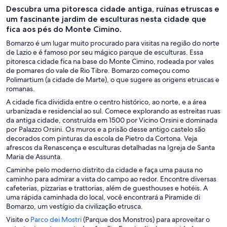
Descubra uma pitoresca cidade antiga, ruínas etruscas e
um fascinante jardim de esculturas nesta cidade que
fica aos pés do Monte Cimino.
Bomarzo é um lugar muito procurado para visitas na região do norte
de Lazio e é famoso por seu mágico parque de esculturas. Essa
pitoresca cidade fica na base do Monte Cimino, rodeada por vales
de pomares do vale de Rio Tibre. Bomarzo começou como
Polimartium (a cidade de Marte), o que sugere as origens etruscas e
romanas.
A cidade fica dividida entre o centro histórico, ao norte, e a área
urbanizada e residencial ao sul. Comece explorando as estreitas ruas
da antiga cidade, construída em 1500 por Vicino Orsini e dominada
por Palazzo Orsini. Os muros e a prisão desse antigo castelo são
decorados com pinturas da escola de Pietro da Cortona. Veja
afrescos da Renascença e esculturas detalhadas na Igreja de Santa
Maria de Assunta.
Caminhe pelo moderno distrito da cidade e faça uma pausa no
caminho para admirar a vista do campo ao redor. Encontre diversas
cafeterias, pizzarias e trattorias, além de guesthouses e hotéis. A
uma rápida caminhada do local, você encontrará a Piramide di
Bomarzo, um vestígio da civilização etrusca.
A
Visite o
Parco dei Mostri
(Parque dos Monstros) para aproveitar o