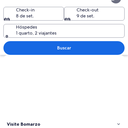
Check-in
Check-out
8 de set.
9 de set.
Hóspedes
1 quarto, 2 viajantes
Uma vila numa encosta com edifícios d
Buscar
Explorar mapa
Visite Bomarzo