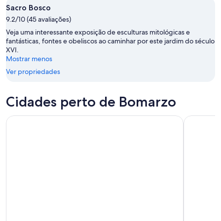
Sacro Bosco
-
10
próximo
10
9.2/10 (45 avaliações)
de
fim
de
ago.
de
Veja uma interessante exposição de esculturas mitológicas e
ago.
-
semana,
fantásticas, fontes e obeliscos ao caminhar por este jardim do século
XVI.
11
14
Mostrar menos
de
de
ago.
Ver propriedades
ago.
-
16
Cidades perto de Bomarzo
de
ago.