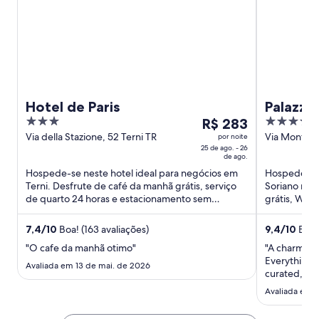
o
n
v
e
a
l
j
a
a
n
e
l
a
Hotel de Paris
Palazzo
3
O
4
R$ 283
out
preço
out
Via della Stazione, 52 Terni TR
Via Monteca
por noite
25 de ago. - 26
Cimino VT
of
é
of
de ago.
5
de
5
Hospede-se neste hotel ideal para negócios em
Hospede-se 
R$ 283
Terni. Desfrute de café da manhã grátis, serviço
Soriano nel
por
de quarto 24 horas e estacionamento sem
grátis, Wi-F
diária
manobrista (sobretaxa). ...
Atrações po
para
7,4
/
10
Boa! (163 avaliações)
9,4
/
10
Extra
uma
"O cafe da manhã otimo"
"A charming 
estadia
Everything i
Avaliada em 13 de mai. de 2026
de
curated, cr
25
atmosphere.
Avaliada em 1
gladly retu
de
ago.