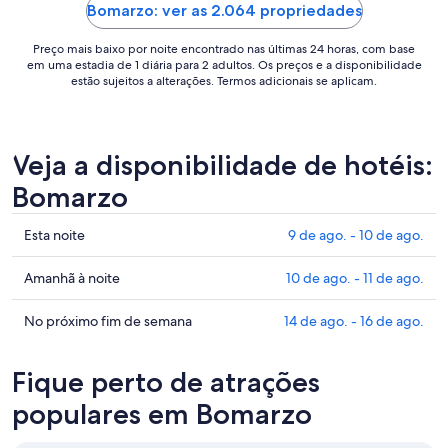
Bomarzo: ver as 2.064 propriedades
a
26
Preço mais baixo por noite encontrado nas últimas 24 horas, com base
de
em uma estadia de 1 diária para 2 adultos. Os preços e a disponibilidade
ago..
estão sujeitos a alterações. Termos adicionais se aplicam.
Veja a disponibilidade de hotéis:
Bomarzo
Confira
Esta noite
9 de ago. - 10 de ago.
os
preços
Confira
Amanhã à noite
10 de ago. - 11 de ago.
em
os
Bomarzo
preços
Confira
No próximo fim de semana
14 de ago. - 16 de ago.
para
em
os
esta
Bomarzo
preços
Fique perto de atrações
noite,
para
em
9
amanhã
Bomarzo
populares em Bomarzo
de
à
para
ago.
noite,
o