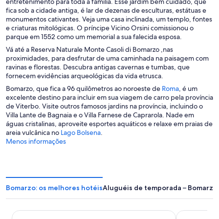
b
entretenimento para toda a família. Esse jardim bem cuidado, que
r
fica sob a cidade antiga, é lar de dezenas de esculturas, estátuas e
e
monumentos cativantes. Veja uma casa inclinada, um templo, fontes
e
e criaturas mitológicas. O príncipe Vicino Orsini comissionou o
m
parque em 1552 como um memorial a sua falecida esposa.
u
Vá até a Reserva Naturale Monte Casoli di Bomarzo ,nas
m
proximidades, para desfrutar de uma caminhada na paisagem com
a
ravinas e florestas. Descubra antigas cavernas e tumbas, que
n
fornecem evidências arqueológicas da vida etrusca.
o
A
Bomarzo, que fica a 96 quilômetros ao noroeste de
Roma
, é um
v
b
excelente destino para incluir em sua viagem de carro pela província
a
r
de Viterbo. Visite outros famosos jardins na província, incluindo o
j
e
Villa Lante de Bagnaia e o Villa Farnese de Caprarola. Nade em
a
e
águas cristalinas, aproveite esportes aquáticos e relaxe em praias de
n
A
m
areia vulcânica no
Lago Bolsena
.
e
b
u
Menos informações
l
r
m
a
e
a
e
n
m
o
u
v
Bomarzo: os melhores hotéis
Aluguéis de temporada – Bomarzo
m
a
a
j
n
a
Hotel de Paris
Palazzo Cata