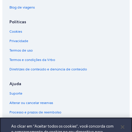
Blog de viagens
Políticas
Cookies
Privacidade
Termos de uso
Termos e condições da Vrbo
Diretrizes de conteúdo e denúncia de conteúdo
Ajuda
Suporte
Alterar ou cancelar reservas
Processo e prazos de reembolso
Reserve um voo usando um crédito da companhia aérea
Ao clicar em “Aceitar todos os cookies”, você concorda com
Documentos para viagens internacionais
o armazenamento de cookies no seu dispositivo para