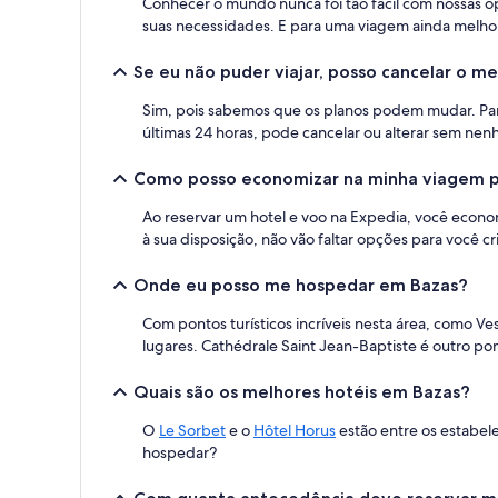
Conhecer o mundo nunca foi tão fácil com nossas op
uma
suas necessidades. E para uma viagem ainda melhor,
estadia
de
Se eu não puder viajar, posso cancelar o 
1
diária
Sim, pois sabemos que os planos podem mudar. Par
para
2
últimas 24 horas, pode cancelar ou alterar sem nen
adultos.
Os
Como posso economizar na minha viagem p
preços
e
Ao reservar um hotel e voo na Expedia, você econ
a
à sua disposição, não vão faltar opções para você cr
disponibilidade
estão
Onde eu posso me hospedar em Bazas?
sujeitos
a
Com pontos turísticos incríveis nesta área, como Ve
alterações.
lugares. Cathédrale Saint Jean-Baptiste é outro pon
Termos
adicionais
Quais são os melhores hotéis em Bazas?
se
aplicam.
O
Le Sorbet
e o
Hôtel Horus
estão entre os estabele
hospedar?