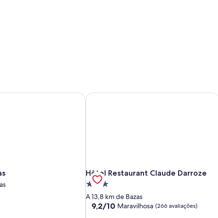
peyre
s
Hôtel Restaurant Claude Darroze
peyre
s
Hôtel Restaurant Claude Darroze
as
Hôtel Restaurant Claude Darroze
Propriedade
as
3.0
A 13,8 km de Bazas
estrelas
9.2
9,2/10
Maravilhosa
(266 avaliações)
de