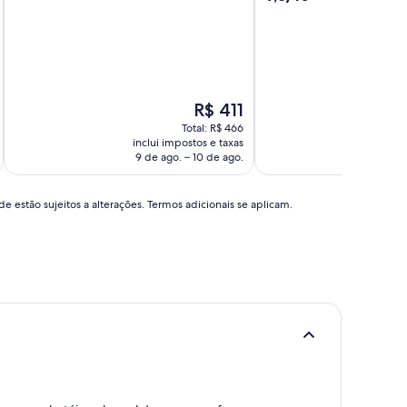
10,
de
Excelente,
10,
(309
Extraordinária,
avaliações)
(96
avaliações)
O
R$ 411
preço
Total: R$ 466
é
inclui impostos e taxas
incl
de
9 de ago. – 10 de ago.
7 d
R$ 411
e estão sujeitos a alterações. Termos adicionais se aplicam.