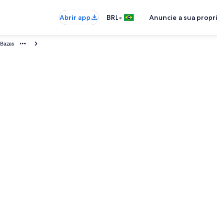
•
Abrir app
BRL
Anuncie a sua prop
Bazas