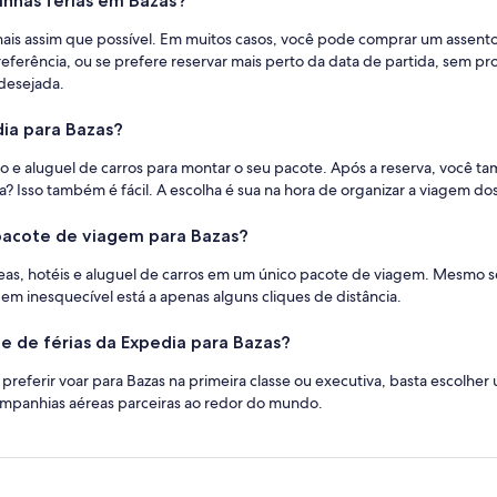
nhas férias em Bazas?
ionais assim que possível. Em muitos casos, você pode comprar um assen
erência, ou se prefere reservar mais perto da data de partida, sem pro
desejada.
ia para Bazas?
o e aluguel de carros para montar o seu pacote. Após a reserva, você t
a? Isso também é fácil. A escolha é sua na hora de organizar a viagem d
pacote de viagem para Bazas?
 hotéis e aluguel de carros em um único pacote de viagem. Mesmo se já
gem inesquecível está a apenas alguns cliques de distância.
e de férias da Expedia para Bazas?
 preferir voar para Bazas na primeira classe ou executiva, basta escolh
ompanhias aéreas parceiras ao redor do mundo.