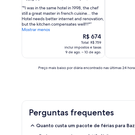
de
"I was in the same hotel in 1998, the chef
10,
still a great master in french cuisine... the
Excelente,
Hotel needs better internet and renovation,
(240
but the kitchen compensates well!!!"
avaliações)
Mostrar menos
O
R$ 674
preço
Total: R$ 759
é
inclui impostos e taxas
de
9 de ago. – 10 de ago.
R$ 674
Preço
Preço mais baixo por diária encontrado nas últimas 24 horas
mais
baixo
por
diária
encontrado
nas
últimas
Perguntas frequentes
24
horas,
com
Quanto custa um pacote de férias para Baz
base
em