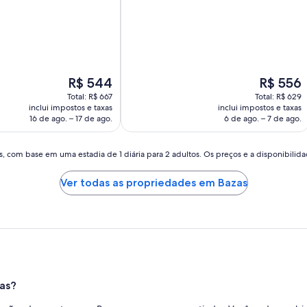
10,
Maravilhosa,
(266
avaliações)
O
O
R$ 544
R$ 556
preço
preço
Total: R$ 667
Total: R$ 629
é
é
inclui impostos e taxas
inclui impostos e taxas
de
de
16 de ago. – 17 de ago.
6 de ago. – 7 de ago.
R$ 544
R$ 556
, com base em uma estadia de 1 diária para 2 adultos. Os preços e a disponibilidad
Ver todas as propriedades em Bazas
as?