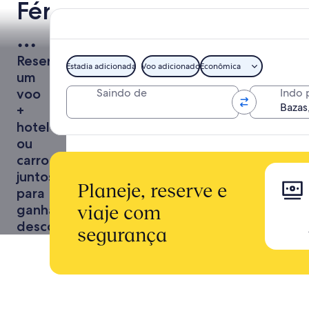
Férias
para
Bazas
Reserve
Estadia adicionada
Voo adicionado
Econômica
um
voo
Saindo de
Indo 
+
hotel
ou
carro
juntos
Planeje, reserve e
para
ganhar
viaje com
descontos
segurança