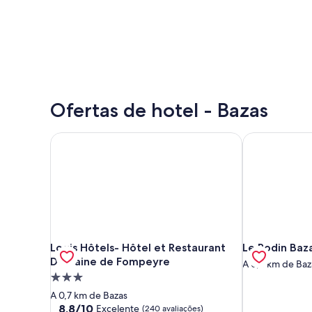
Ofertas de hotel - Bazas
Logis Hôtels- Hôtel et Restaurant Domaine de Fom
Le Rodin Baza
Logis Hôtels- Hôtel et Restaurant Domaine de Fom
Le Rodin Baza
Logis Hôtels- Hôtel et Restaurant
Le Rodin Baz
Domaine de Fompeyre
A 0,3 km de Baz
Propriedade
3.0
A 0,7 km de Bazas
estrelas
8.8
8,8/10
Excelente
(240 avaliações)