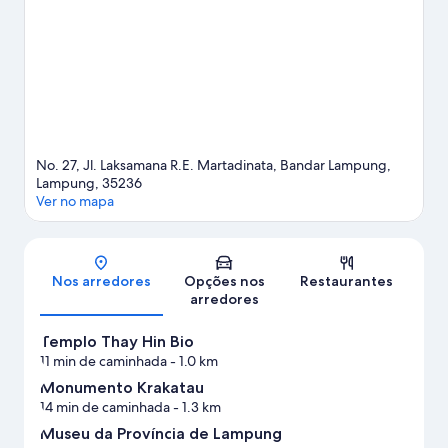
ou em Estádio Sumpah Pemujda.
Confira nosso guia de viagem
sobre Bandar Lampung.
No. 27, Jl. Laksamana R.E. Martadinata, Bandar Lampung,
Lampung, 35236
Ver no mapa
Mapa
Nos arredores
Opções nos
Restaurantes
arredores
Templo Thay Hin Bio
11 min de caminhada
- 1.0 km
Monumento Krakatau
14 min de caminhada
- 1.3 km
Museu da Província de Lampung