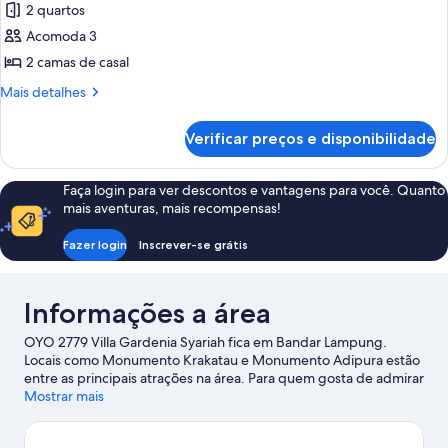
2 quartos
fotos
de
Acomoda 3
Vila
2 camas de casal
família
Mais
Mais detalhes
detalhes
de
Verificar preços e disponibilidade
Vila
família
Faça login para ver descontos e vantagens para você. Quanto
mais aventuras, mais recompensas!
Fazer login
Inscrever-se grátis
Informações a área
OYO 2779 Villa Gardenia Syariah fica em Bandar Lampung.
Locais como Monumento Krakatau e Monumento Adipura estão
entre as principais atrações na área. Para quem gosta de admirar
a natureza, as melhores opções são Praia de Mutun e Praia de
Mostrar mais
Sampenan. Quem quiser curtir um evento ou assistir a uma
partida deve ficar atento à programação em Estádio Pahoman