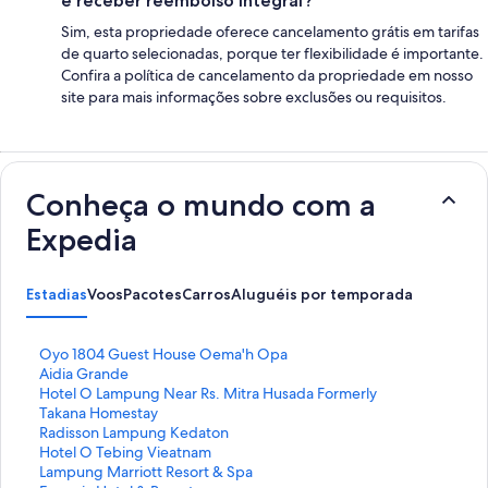
e receber reembolso integral?
Sim, esta propriedade oferece cancelamento grátis em tarifas
de quarto selecionadas, porque ter flexibilidade é importante.
Confira a política de cancelamento da propriedade em nosso
site para mais informações sobre exclusões ou requisitos.
Conheça o mundo com a
Expedia
Estadias
Voos
Pacotes
Carros
Aluguéis por temporada
L
Oyo 1804 Guest House Oema'h Opa
i
L
Aidia Grande
n
i
L
Hotel O Lampung Near Rs. Mitra Husada Formerly
k
n
i
Takana Homestay
q
k
n
L
Radisson Lampung Kedaton
u
q
k
i
L
Hotel O Tebing Vieatnam
e
u
q
n
i
L
Lampung Marriott Resort & Spa