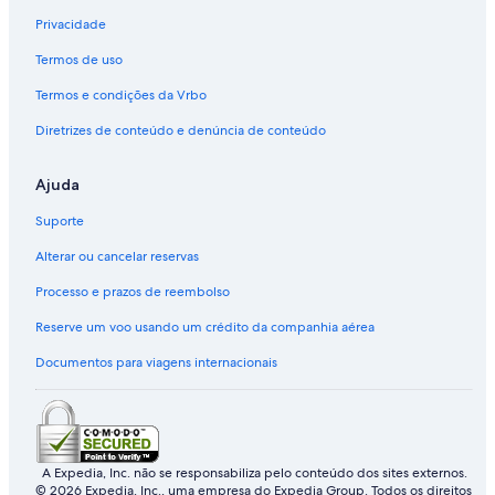
r
a
i
u
Privacidade
m
p
K
n
e
a
e
g
Termos de uso
r
1
d
l
0
a
Termos e condições da Vrbo
y
S
t
T
y
o
Diretrizes de conteúdo e denúncia de conteúdo
a
a
n
k
r
R
Ajuda
a
i
e
n
a
s
Suporte
a
h
o
H
r
Alterar ou cancelar reservas
o
t
m
Processo e prazos de reembolso
e
s
Reserve um voo usando um crédito da companhia aérea
t
Documentos para viagens internacionais
a
y
A Expedia, Inc. não se responsabiliza pelo conteúdo dos sites externos.
© 2026 Expedia, Inc., uma empresa do Expedia Group. Todos os direitos