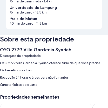
16 min de caminhada
- 1.4 km
Universidade de Lampung
16 min de carro
- 13.5 km
Praia de Mutun
20 min de carro
- 11.8 km
Sobre esta propriedade
OYO 2779 Villa Gardenia Syariah
Destaques da propriedade
OYO 2779 Villa Gardenia Syariah oferece tudo de que você precisa.
Os benefícios incluem:
Recepção 24 horas e áreas para não fumantes
Características do quarto
Todos os quartos em OYO 2779 Villa Gardenia Syariah contam com
extras como ar-condicionado.
Propriedades semelhantes
Outras comodidades incluem:
Hotel O Badar Guest House Syariah
Hotel O 