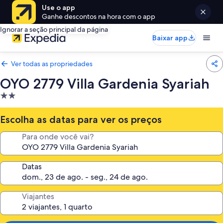
Use o app
Ganhe descontos na hora com o app
Ignorar a seção principal da página
Baixar app
Ver todas as propriedades
OYO 2779 Villa Gardenia Syariah
Propriedade
2.0
estrelas
Escolha as datas para ver os preços
Para onde você vai?
Datas
Viajantes