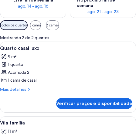
Este fim de semana
No próximo fim de
semana
ago. 14 - ago. 16
ago. 21 - ago. 23
Filtros
Todos os quartos
1 cama
2 camas
disponíveis
para
Mostrando 2 de 2 quartos
os
Carrega
Quarto casal luxo | Roupa de cama
12
Quarto casal luxo
quartos
todas
9 m²
as
1 quarto
fotos
de
Acomoda 2
Quarto
1 cama de casal
casal
Mais
Mais detalhes
luxo
detalhes
de
Verificar preços e disponibilidade
Quarto
casal
luxo
Carrega
Vila família | Roupa de cama
17
Vila família
todas
11 m²
as