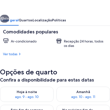
Villa
Gardenia
erior
Próximo
Syariah
41+
Visão geral
Quartos
Localização
Políticas
Comodidades populares
Ar-condicionado
Recepção 24 horas, todos
os dias
Ver todas
Opções de quarto
Detalhe da parte interna
Confira a disponibilidade para estas datas
Verifica a disponibilidade para esta noite, ago. 9 - ago. 10
Verifica a disponibilidade para
Hoje à noite
Amanhã
ago. 9 - ago. 10
ago. 10 - ago. 11
Verifica a disponibilidade para este fim de semana, ago. 14 - a
Verifica a disponibilidade par