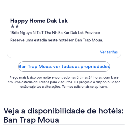
Happy Home Dak Lak
2
out
186b Nguya N Ta T Tha Nh Ea Kar Dak Lak Province
of
Reserve uma estadia neste hotel em Ban Trap Moua.
5
Ver tarifas
Ban Trap Moua: ver todas as propriedades
Preço mais baixo por noite encontrado nas últimas 24 horas, com base
em uma estadia de 1 diária para 2 adultos. Os preços e a disponibilidade
estão sujeitos a alterações. Termos adicionais se aplicam.
Veja a disponibilidade de hotéis:
Ban Trap Moua