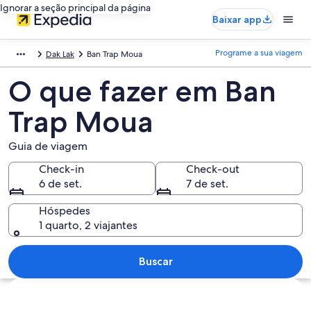
Ignorar a seção principal da página
Baixar app
Programe a sua viagem
Dak Lak
Ban Trap Moua
O que fazer em Ban
Trap Moua
Guia de viagem
Check-in
Check-out
6 de set.
7 de set.
Hóspedes
1 quarto, 2 viajantes
Buscar
Explorar mapa