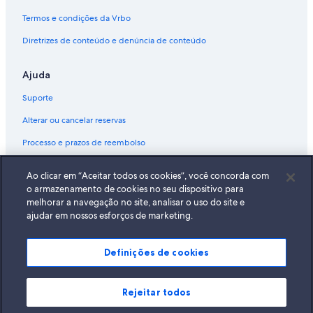
Termos e condições da Vrbo
Diretrizes de conteúdo e denúncia de conteúdo
Ajuda
Suporte
Alterar ou cancelar reservas
Processo e prazos de reembolso
Reserve um voo usando um crédito da companhia aérea
Ao clicar em “Aceitar todos os cookies”, você concorda com
Documentos para viagens internacionais
o armazenamento de cookies no seu dispositivo para
melhorar a navegação no site, analisar o uso do site e
ajudar em nossos esforços de marketing.
Definições de cookies
A Expedia, Inc. não se responsabiliza pelo conteúdo dos sites externos.
© 2026 Expedia, Inc., uma empresa do Expedia Group. Todos os direitos
reservados Expedia e o logotipo da Expedia são marcas registradas da
Expedia, Inc.
Rejeitar todos