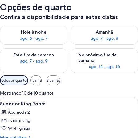
Opções de quarto
Confira a disponibilidade para estas datas
Verifica a disponibilidade para esta noite, ago. 6 - ago. 7
Verifica a disponibilidade par
Hoje à noite
Amanhã
ago. 6 - ago. 7
ago. 7 - ago. 8
Verifica a disponibilidade para este fim de semana, ago. 7 - ag
Verifica a disponibilidade par
Este fim de semana
No próximo fim de
semana
ago. 7 - ago. 9
ago. 14 - ago. 16
Filtros
Todos os quartos
1 cama
2 camas
disponíveis
para
Mostrando 10 de 10 quartos
os
Carrega
Banheiro | Chuveiro, produtos de toal
1
Superior King Room
quartos
todas
Acomoda 2
as
1 cama King
fotos
de
Wi-Fi grátis
Superior
Mais
Mais detalhes