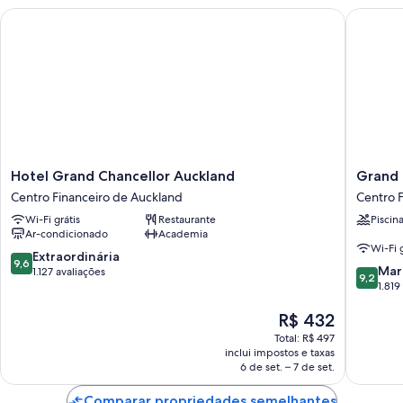
Hotel Grand Chancellor Auckland
Grand Mi
Hotel
Grand
Hotel Grand Chancellor Auckland
Grand 
Grand
Millenn
Centro Financeiro de Auckland
Centro 
Chancellor
Aucklan
Wi-Fi grátis
Restaurante
Piscin
Auckland
Centro
Ar-condicionado
Academia
Centro
Financei
Wi-Fi g
Financeiro
de
9.6
Extraordinária
9,6
9.2
de
Aucklan
Mar
de
1.127 avaliações
9,2
de
Auckland
1.819
10,
10,
Extraordinária,
O
R$ 432
Maravilh
1.127
preço
1.819
avaliações
Total: R$ 497
é
avaliaçõ
inclui impostos e taxas
de
6 de set. – 7 de set.
R$ 432
Comparar propriedades semelhantes