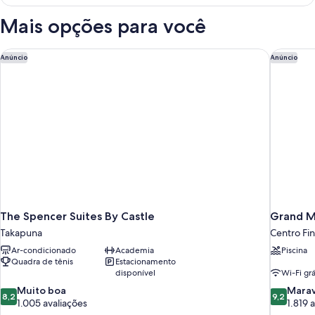
premium,
1
Mais opções para você
cama
King
The Spencer Suites By Castle
Grand Mi
Anúncio
Anúncio
The Spencer Suites By Castle
Grand M
Takapuna
Centro Fi
Ar-condicionado
Academia
Piscina
Quadra de tênis
Estacionamento
disponível
Wi-Fi grá
8.2
9.2
Muito boa
Marav
8,2
9,2
de
de
1.005 avaliações
1.819 