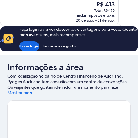
10,
10,
O
R$ 413
Muito
Maravilhos
preço
Total: R$ 475
boa,
1.819
é
inclui impostos e taxas
1.005
avaliações
de
20 de ago. – 21 de ago.
avaliações
R$ 413
Faça login para ver descontos e vantagens para você. Quanto
mais aventuras, mais recompensas!
Fazer login
Inscrever-se grátis
Informações a área
Com localização no bairro de Centro Financeiro de Auckland,
Rydges Auckland tem conexão com um centro de convenções.
Os viajantes que gostam de incluir um momento para fazer
compras no itinerário vão encontrar o que procuram em Queen
Mostrar mais
Street Shopping District e Princes Wharf. A região também
oferece bastante diversão em Terminal de Balsas de Auckland.
Spark Arena e Eden Park oferecem uma programação de
eventos e jogos. Pratique um pouco de golfe nos arredores ou
se arrisque em outras atividades ao ar livre como trilhas para
caminhada/bicicleta.
Confira nosso guia de viagem sobre
Auckland.