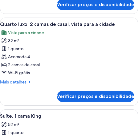
King
de
Verificar preços e disponibilidade
Suíte
executiva,
1
Carrega
Quarto de hotel com uma cama grande,
7
cama
Quarto luxo, 2 camas de casal, vista para a cidade
todas
King
Vista para a cidade
as
32 m²
fotos
de
1 quarto
Quarto
Acomoda 4
luxo,
2 camas de casal
2
Wi-Fi grátis
camas
Mais
Mais detalhes
de
detalhes
casal,
de
Verificar preços e disponibilidade
vista
Quarto
luxo,
para
2
Carrega
Quarto de hotel com sofá, cama, escri
a
8
camas
Suíte, 1 cama King
todas
cidade
de
52 m²
casal,
as
vista
1 quarto
fotos
para