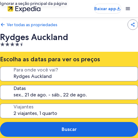
Ignorar a seção principal da página
Baixar app
Ver todas as propriedades
Rydges Auckland
Propriedade
4.5
estrelas
Escolha as datas para ver os preços
Para onde você vai?
Datas
Viajantes
Buscar