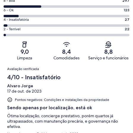
Nota
8 - Boa
297
-
8
Excelente.
Nota
6 - Ok
123
-
537
6
Boa.
Nota
4 - Insatisfatória
27
de
-
297
4
1006
Ok.
Nota
2 - Terrível
22
de
-
avaliações
123
2
1006
Insatisfatória.
de
-
avaliações
27
1006
Terrível.
de
9,0
8,4
8,8
avaliações
22
1006
Limpeza
Comodidades
Serviço e funcionários
de
avaliações
Avaliações
1006
Avaliação verificada
avaliações
4/10 - Insatisfatório
Alvaro Jorge
17 de out. de 2023
Pontos negativos: Condições e instalações da propriedade
Sendo apenas por localização, está ok
Ótima localização, concierge prestativo, porém quartos já
ultrapassados, com manutenção precária, e governança não
efetiva.