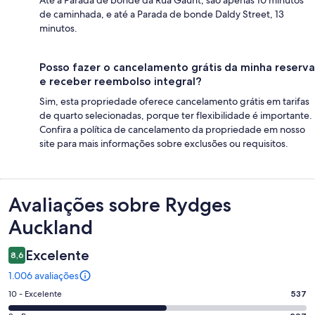
Até a Parada de bonde da Rua Gaunt, são apenas 10 minutos
de caminhada, e até a Parada de bonde Daldy Street, 13
minutos.
Posso fazer o cancelamento grátis da minha reserva
e receber reembolso integral?
Sim, esta propriedade oferece cancelamento grátis em tarifas
de quarto selecionadas, porque ter flexibilidade é importante.
Confira a política de cancelamento da propriedade em nosso
site para mais informações sobre exclusões ou requisitos.
Avaliações
Avaliações sobre Rydges
Auckland
Excelente
8,6
1.006 avaliações
Nota
10 - Excelente
537
10