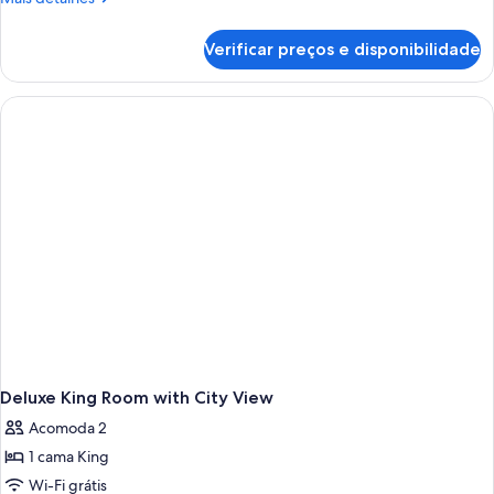
King
detalhes
de
Room
Verificar preços e disponibilidade
Superior
King
Room
Deluxe King Room with City View
Acomoda 2
1 cama King
Wi-Fi grátis