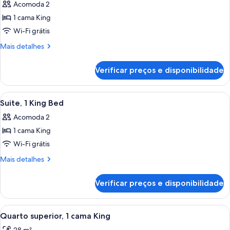
de
Acomoda 2
a
Suíte,
cidade
1 cama King
1
Wi-Fi grátis
cama
Mais
Mais detalhes
King
detalhes
de
Verificar preços e disponibilidade
Suíte,
1
cama
Carrega
Uma cozinha moderna com uma mesa bra
9
King
Suite, 1 King Bed
todas
Acomoda 2
as
1 cama King
fotos
de
Wi-Fi grátis
Suite,
Mais
Mais detalhes
1
detalhes
de
King
Verificar preços e disponibilidade
Suite,
Bed
1
King
Carrega
Quarto de hotel com uma cama grande
5
Bed
Quarto superior, 1 cama King
todas