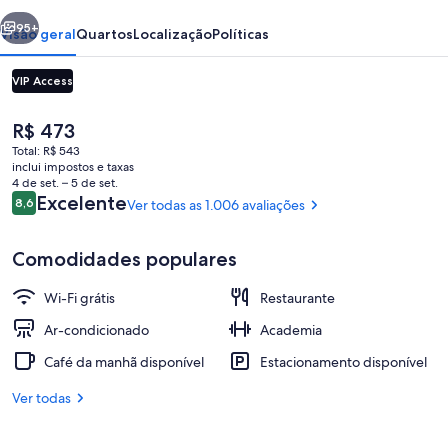
erior
Próximo
95+
Visão geral
Quartos
Localização
Políticas
VIP Access
O
R$ 473
preço
Total: R$ 543
atual
inclui impostos e taxas
é
4 de set. – 5 de set.
R$ 473
Avaliações
Excelente
8,6
Ver todas as 1.006 avaliações
8,6 de 10
Fachada da propriedade à noite
Comodidades populares
Wi-Fi grátis
Restaurante
Ar-condicionado
Academia
Café da manhã disponível
Estacionamento disponível
Ver todas