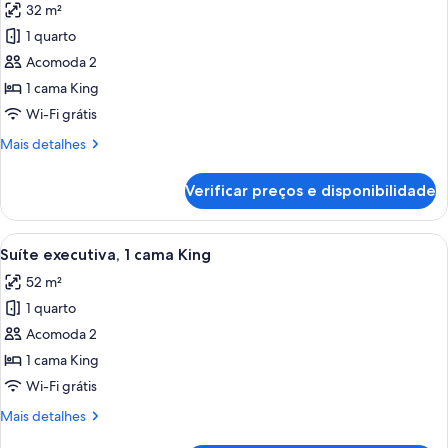
32 m²
fotos
de
1 quarto
Quarto
Acomoda 2
luxo,
1 cama King
1
Wi-Fi grátis
cama
Mais
Mais detalhes
King,
detalhes
vista
de
Verificar preços e disponibilidade
para
Quarto
luxo,
a
1
Carrega
Quarto de hotel moderno com sofá ve
cidade
5
cama
Suíte executiva, 1 cama King
todas
King,
52 m²
vista
as
para
1 quarto
fotos
a
de
Acomoda 2
cidade
Suíte
1 cama King
executiva,
Wi-Fi grátis
1
Mais
Mais detalhes
cama
detalhes