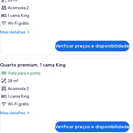
28 m²
as
Acomoda 2
fotos
de
1 cama King
Quarto
Wi-Fi grátis
superior,
Mais
Mais detalhes
1
detalhes
cama
de
Verificar preços e disponibilidade
Quarto
King
superior,
1
Carrega
Quarto de hotel com uma cama grande,
6
cama
Quarto premium, 1 cama King
todas
King
Vista para o porto
as
28 m²
fotos
de
Acomoda 2
Quarto
1 cama King
premium,
Wi-Fi grátis
1
Mais
Mais detalhes
cama
detalhes
King
de
Verificar preços e disponibilidade
Quarto