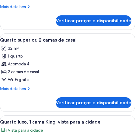
Mais
Mais detalhes
detalhes
de
Verificar preços e disponibilidade
Deluxe
King
Room
Carrega
Quarto de hotel com duas camas, uma e
5
with
Quarto superior, 2 camas de casal
todas
City
32 m²
View
as
1 quarto
fotos
de
Acomoda 4
Quarto
2 camas de casal
superior,
Wi-Fi grátis
2
Mais
Mais detalhes
camas
detalhes
de
de
Verificar preços e disponibilidade
Quarto
casal
superior,
2
Carrega
Quarto de hotel com uma cama grande
7
camas
Quarto luxo, 1 cama King, vista para a cidade
todas
de
Vista para a cidade
casal
as