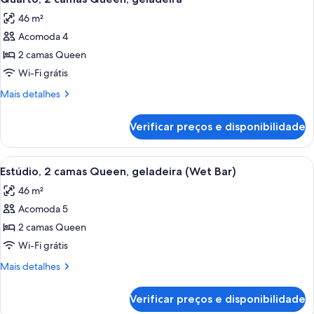
todas
geladeira,
(Wet
46 m²
vista
as
Bar)
para
Acomoda 4
fotos
a
de
2 camas Queen
cidade
Quarto,
(Wet
Wi-Fi grátis
Bar)
2
Mais
Mais detalhes
camas
detalhes
Queen,
de
Verificar preços e disponibilidade
Quarto,
geladeira
2
camas
Carrega
Quarto de hotel com duas camas, uma
7
Queen,
Estúdio, 2 camas Queen, geladeira (Wet Bar)
todas
geladeira
46 m²
as
Acomoda 5
fotos
de
2 camas Queen
Estúdio,
Wi-Fi grátis
2
Mais
Mais detalhes
camas
detalhes
Queen,
de
Verificar preços e disponibilidade
Estúdio,
geladeira