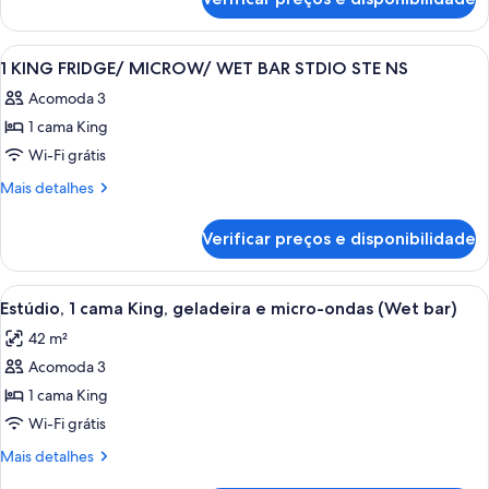
Quarto,
banheira
2
(Mobility
camas
Carrega
Quarto de hotel moderno com sofá, es
12
&
Queen,
1 KING FRIDGE/ MICROW/ WET BAR STDIO STE NS
todas
acessível,
Hearing)
Acomoda 3
banheira
as
(Mobility
1 cama King
fotos
&
de
Wi-Fi grátis
Hearing)
1
Mais
Mais detalhes
KING
detalhes
de
FRIDGE/
Verificar preços e disponibilidade
1
MICROW/
KING
WET
FRIDGE/
Carrega
Quarto de hotel moderno com uma janel
7
BAR
MICROW/
Estúdio, 1 cama King, geladeira e micro-ondas (Wet bar)
todas
WET
STDIO
42 m²
BAR
as
STE
STDIO
Acomoda 3
fotos
NS
STE
de
1 cama King
NS
Estúdio,
Wi-Fi grátis
1
Mais
Mais detalhes
cama
detalhes