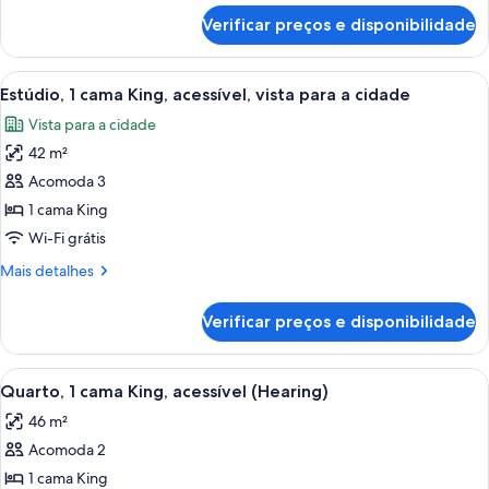
King,
de
Verificar preços e disponibilidade
Estúdio,
acessível
1
(Hearing)
cama
Carrega
Quarto de hotel moderno com sofá, es
5
King,
Estúdio, 1 cama King, acessível, vista para a cidade
todas
acessível
Vista para a cidade
(Hearing)
as
42 m²
fotos
de
Acomoda 3
Estúdio,
1 cama King
1
Wi-Fi grátis
cama
Mais
Mais detalhes
King,
detalhes
acessível,
de
Verificar preços e disponibilidade
Estúdio,
vista
1
para
cama
Carrega
Quarto de hotel com uma cama grande,
a
5
King,
Quarto, 1 cama King, acessível (Hearing)
todas
cidade
acessível,
46 m²
vista
as
para
Acomoda 2
fotos
a
de
1 cama King
cidade