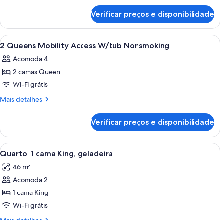
de
HEARING
Verificar preços e disponibilidade
2
MOB
QUEENS
ACCESS
HEARING
Carrega
Quarto de hotel com duas camas, uma e
13
W/TUB
MOB
2 Queens Mobility Access W/tub Nonsmoking
todas
ACCESS
NONSMOKING
Acomoda 4
W/TUB
as
NONSMOKING
2 camas Queen
fotos
de
Wi-Fi grátis
2
Mais
Mais detalhes
Queens
detalhes
de
Mobility
Verificar preços e disponibilidade
2
Access
Queens
W/tub
Mobility
Carrega
Quarto de hotel com uma cama grande,
6
Nonsmoking
Access
Quarto, 1 cama King, geladeira
todas
W/tub
46 m²
Nonsmoking
as
Acomoda 2
fotos
de
1 cama King
Quarto,
Wi-Fi grátis
1
Mais