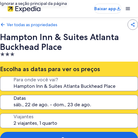
Ignorar a seção principal da página
Baixar app
Ver todas as propriedades
Hampton Inn & Suites Atlanta
Buckhead Place
Propriedade
3.0
estrelas
Escolha as datas para ver os preços
Para onde você vai?
Datas
Viajantes