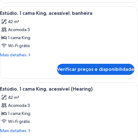
2
(Wet
camas
Carrega
Quarto de hotel moderno com escrivan
Bar)
5
Queen,
Estúdio, 1 cama King, acessível, banheira
todas
geladeira
42 m²
(Wet
as
Bar)
Acomoda 3
fotos
de
1 cama King
Estúdio,
Wi-Fi grátis
1
Mais
Mais detalhes
cama
detalhes
King,
de
Verificar preços e disponibilidade
Estúdio,
acessível,
1
banheira
cama
Carrega
Quarto de hotel moderno com sofá, es
5
King,
Estúdio, 1 cama King, acessível (Hearing)
todas
acessível,
42 m²
banheira
as
Acomoda 3
fotos
de
1 cama King
Estúdio,
Wi-Fi grátis
1
Mais
Mais detalhes
cama
detalhes