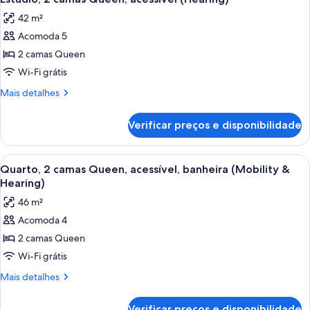
todas
acessível
42 m²
(Hearing)
as
Acomoda 5
fotos
de
2 camas Queen
Estúdio,
Wi-Fi grátis
2
Mais
Mais detalhes
camas
detalhes
Queen,
de
Verificar preços e disponibilidade
Estúdio,
acessível
2
(Hearing)
camas
Carrega
Quarto de hotel moderno com escrivan
7
Queen,
Quarto, 2 camas Queen, acessível, banheira (Mobility &
todas
acessível
Hearing)
(Hearing)
as
46 m²
fotos
Acomoda 4
de
2 camas Queen
Quarto,
2
Wi-Fi grátis
camas
Mais
Mais detalhes
Queen,
detalhes
de
acessível,
Verificar preços e disponibilidade