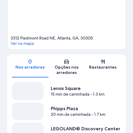
Theater.
Confira nosso guia de viagem sobre Atlanta.
3312 Piedmont Road NE, Atlanta, GA, 30305
Ver no mapa
Mapa
Nos arredores
Opções nos
Restaurantes
arredores
Lenox Square
15 min de caminhada
- 1.3 km
Phipps Plaza
20 min de caminhada
- 1.7 km
LEGOLAND® Discovery Center