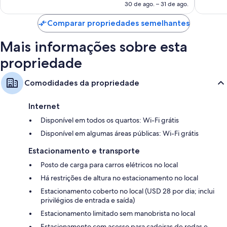
de
30 de ago. – 31 de ago.
R$ 492
Comparar propriedades semelhantes
Mais informações sobre esta
propriedade
Comodidades da propriedade
Internet
Disponível em todos os quartos: Wi-Fi grátis
Disponível em algumas áreas públicas: Wi-Fi grátis
Estacionamento e transporte
Posto de carga para carros elétricos no local
Há restrições de altura no estacionamento no local
Estacionamento coberto no local (USD 28 por dia; inclui
privilégios de entrada e saída)
Estacionamento limitado sem manobrista no local
Estacionamento com acesso para cadeiras de rodas e