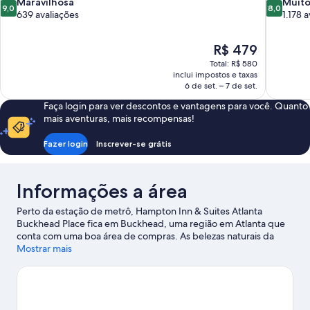
9.0
8.0
Maravilhosa
Muito
9,0
8,0
de
de
639 avaliações
1.178 
10,
10,
Maravilhosa,
Muito
O
R$ 479
639
boa,
preço
avaliações
1.178
Total: R$ 580
é
inclui impostos e taxas
avaliações
de
6 de set. – 7 de set.
R$ 479
Faça login para ver descontos e vantagens para você. Quanto
mais aventuras, mais recompensas!
Fazer login
Inscrever-se grátis
Informações a área
Perto da estação de metrô, Hampton Inn & Suites Atlanta
Buckhead Place fica em Buckhead, uma região em Atlanta que
conta com uma boa área de compras. As belezas naturais da
área podem ser admiradas em Piedmont Park e Centennial
Mostrar mais
Olympic Park. Entre as atrações populares estão Zoo Atlanta e
Six Flags da Geórgia. Gosta de eventos esportivos? Veja qual é a
programação de Georgia World Congress Center durante a sua
estadia. Para curtir um pouco a noite, visite Coca-Cola Roxy