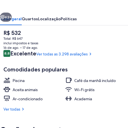
&
Suites
erior
Próximo
Atlanta
42+
Visão geral
Quartos
Localização
Políticas
Buckhead
O
R$ 532
Place
preço
Total: R$ 647
atual
inclui impostos e taxas
é
16 de ago. – 17 de ago.
R$ 532
Avaliações
Excelente
8,8
Ver todas as 3.298 avaliações
8,8 de 10
Comodidades populares
Saguão
Piscina
Café da manhã incluído
Aceita animais
Wi-Fi grátis
Ar-condicionado
Academia
Ver todas