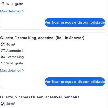
Quarto,
Wi-Fi grátis
1
Mais
Mais detalhes
cama
detalhes
King,
de
Verificar preços e disponibilidade
Quarto,
acessível
1
(Hearing)
cama
Carrega
Quarto de hotel com uma cama grande, 
5
King,
Quarto, 1 cama King, acessível (Roll-In Shower)
todas
acessível
46 m²
(Hearing)
as
Acomoda 4
fotos
de
1 cama King
Quarto,
Wi-Fi grátis
1
Mais
Mais detalhes
cama
detalhes
King,
de
Verificar preços e disponibilidade
Quarto,
acessível
1
(Roll-
cama
Carrega
Quarto de hotel moderno com escrivan
In
6
King,
Quarto, 2 camas Queen, acessível, banheira
todas
acessível
Shower)
46 m²
(Roll-
as