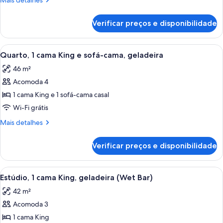
Mais detalhes
cama
detalhes
King,
de
Verificar preços e disponibilidade
Quarto,
geladeira
1
cama
Carrega
Quarto de hotel com uma cama grande, 
6
King,
Quarto, 1 cama King e sofá-cama, geladeira
todas
geladeira
46 m²
as
Acomoda 4
fotos
de
1 cama King e 1 sofá-cama casal
Quarto,
Wi-Fi grátis
1
Mais
Mais detalhes
cama
detalhes
King
de
Verificar preços e disponibilidade
Quarto,
e
1
sofá-
cama
Carrega
Quarto de hotel moderno com sofá, es
cama,
6
King
Estúdio, 1 cama King, geladeira (Wet Bar)
todas
e
geladeira
42 m²
sofá-
as
cama,
Acomoda 3
fotos
geladeira
de
1 cama King