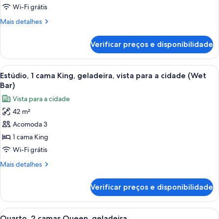
Estúdio,
Wi-Fi grátis
1
Mais
Mais detalhes
cama
detalhes
King,
de
Verificar preços e disponibilidade
Estúdio,
geladeira
1
(Wet
cama
Carrega
Quarto de hotel moderno com uma janel
Bar)
6
King,
Estúdio, 1 cama King, geladeira, vista para a cidade (Wet
todas
geladeira
Bar)
(Wet
as
Vista para a cidade
Bar)
fotos
42 m²
de
Acomoda 3
Estúdio,
1
1 cama King
cama
Wi-Fi grátis
King,
Mais
Mais detalhes
geladeira,
detalhes
vista
de
Verificar preços e disponibilidade
Estúdio,
para
1
a
cama
Carrega
Quarto de hotel moderno com escrivan
cidade
6
King,
Quarto, 2 camas Queen, geladeira