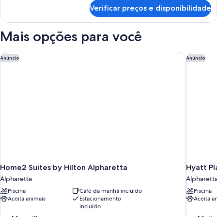
King,
de
Verificar preços e disponibilidade
Estúdio,
geladeira
1
e
cama
Mais opções para você
micro-
King,
geladeira
ondas
e
Home2 Suites by Hilton Alpharetta
Hyatt Pl
(Wet
Anúncio
Anúncio
micro-
bar)
ondas
(Wet
bar)
Home2 Suites by Hilton Alpharetta
Hyatt Pl
Alpharetta
Alpharett
Piscina
Café da manhã incluído
Piscina
Aceita animais
Estacionamento
Aceita a
incluído