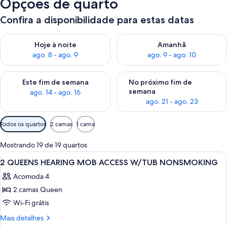
Opções de quarto
Confira a disponibilidade para estas datas
Verifica a disponibilidade para esta noite, ago. 8 - ago. 9
Verifica a disponibilidade par
Hoje à noite
Amanhã
ago. 8 - ago. 9
ago. 9 - ago. 10
Verifica a disponibilidade para este fim de semana, ago. 14 - a
Verifica a disponibilidade par
Este fim de semana
No próximo fim de
semana
ago. 14 - ago. 16
ago. 21 - ago. 23
Filtros
Todos os quartos
2 camas
1 cama
disponíveis
para
Mostrando 19 de 19 quartos
os
Carrega
Um banheiro com um espelho grande, p
4
2 QUEENS HEARING MOB ACCESS W/TUB NONSMOKING
quartos
todas
Acomoda 4
as
2 camas Queen
fotos
de
Wi-Fi grátis
2
Mais
Mais detalhes
QUEENS
detalhes