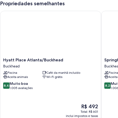
Propriedades semelhantes
Hyatt Place Atlanta/Buckhead
SpringHi
Hyatt
SpringHi
Hyatt Place Atlanta/Buckhead
Spring
Place
Suites
Buckhead
Buckhe
Atlanta/Buckhead
by
Piscina
Café da manhã incluído
Piscin
Buckhead
Marriott
Aceita animais
Wi-Fi grátis
Aceita
Atlanta
Buckhe
8.4
8.2
Muito boa
Mui
8,4
8,2
Buckhe
de
de
1.005 avaliações
1.006
10,
10,
Muito
Muito
boa,
boa,
O
R$ 492
1.005
1.006
preço
avaliações
avaliaçõ
Total: R$ 601
é
inclui impostos e taxas