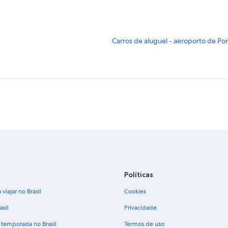
L
Carros de aluguel - aeroporto de P
i
n
k
q
u
e
a
b
r
e
e
s
t
a
Políticas
p
á
viajar no Brasil
Cookies
g
i
asil
Privacidade
n
a
 temporada no Brasil
Termos de uso