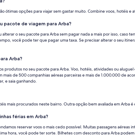
a?
são ótimas opções para viajar sem gastar muito. Combine voos, hotéis e ati
meu pacote de viagem para Arba?
alterar o seu pacote para Arba sem pagar nada a mais por isso, caso ten
empo, você pode ter que pagar uma taxa. Se precisar alterar o seu itinerá
ara Arba?
s produtos no seu pacote para Arba. Voo, hotéis, atividades ou aluguel 
om mais de 500 companhias aéreas parceiras e mais de 1.000.000 de a
r, e saia ganhando.
otéis mais procurados neste bairro. Outra opção bem avaliada em Arba é
nhas férias em Arba?
mos reservar voos o mais cedo possível. Muitas passagens aéreas inte
ltima hora, você pode ter sorte. Bilhetes com desconto para Arba podem