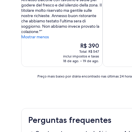
Extraordinária,
10,
godere del fresco e del silenzio della zona. Il
(26
Boa,
titolare molto riservato ma gentile sulle
avaliações)
(108
nostre richieste. Annesso buon ristorante
avaliações)
che abbiamo testato l'ultima sera di
soggiorno. Non abbiamo invece provato la
colazione."
Mostrar menos
O
R$ 390
preço
Total: R$ 547
é
inclui impostos e taxas
de
18 de ago. – 19 de ago.
R$ 390
Preço
Preço mais baixo por diária encontrado nas últimas 24 horas
mais
baixo
por
diária
encontrado
nas
últimas
Perguntas frequentes
24
horas,
com