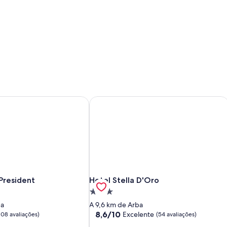
President
Hotel Stella D'Oro
President
Hotel Stella D'Oro
President
Hotel Stella D'Oro
Propriedade
3.0
ba
A 9,6 km de Arba
estrelas
8.6
8,6/10
Excelente
108 avaliações)
(54 avaliações)
de