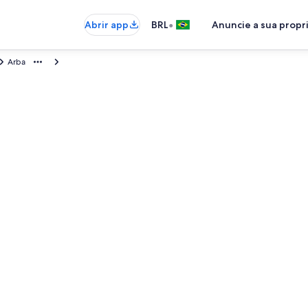
•
Abrir app
BRL
Anuncie a sua prop
Arba