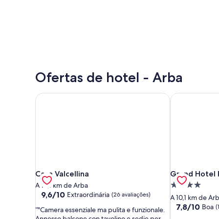
Ofertas de hotel - Arba
Casa Valcellina
Grand Hotel 
Casa Valcellina
Grand Hotel 
Casa Valcellina
Grand Hotel 
Propriedade
A 10,1 km de Arba
9.6
9,6/10
Extraordinária
(26 avaliações)
4.0
A 10,1 km de Ar
de
estrelas
7.8
7,8/10
Boa
(
"Camera essenziale ma pulita e funzionale.
10,
de
Annesso balcone con tavolino e sedie per