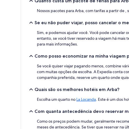
Quanto custa um pacote de férias para Arb
base
em
Nossos pacotes para Arba, com tarifas a partir de , 
uma
estadia
Se eu não puder viajar, posso cancelar o 
de
1
Sim, e podemos ajudar você. Você pode cancelar ou 
diária
entanto, se você tiver reservado a viagem há mais t
para
2
para mais informações.
adultos.
Os
Como posso economizar na minha viagem p
preços
e
Se você quiser viajar pagando menos, combine vário
a
com muitas opções de escolha. A Expedia conta c
disponibilidade
companhia preferida, reserve um quarto onde quise
estão
sujeitos
Quais são os melhores hotéis em Arba?
a
alterações.
Escolha um quarto no
La Locanda
. Este é um dos h
Termos
adicionais
Com quanta antecedência devo reservar mi
se
aplicam.
Como os preços podem mudar, geralmente recomenda
meses de antecedência. Se tiver que reservar na ú