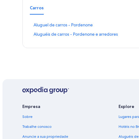
Carros
L
Aluguel de carros - Pordenone
i
L
Aluguéis de carros - Pordenone e arredores
n
i
k
n
q
k
u
q
e
u
a
e
b
a
r
b
e
r
e
e
s
e
t
s
a
t
Empresa
Explore
p
a
á
Sobre
Lugares para 
p
g
á
i
Trabalhe conosco
Hotéis no Br
g
n
i
a
Anuncie a sua propriedade
Aluguéis de