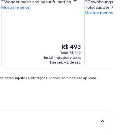
"Wonder meals and beautiful setting. "
"Gewöhnungsbedürftig, 
10,
10,
Mostrar menos
Hotel aus den 70er Jahren
Muito
Excelente,
Mostrar menos
boa,
(48
(10
avaliações)
avaliações)
O
R$ 493
preço
Total: R$ 542
é
inclui impostos e taxas
incl
de
1 de set. – 2 de set.
16 d
R$ 493
e estão sujeitos a alterações. Termos adicionais se aplicam.