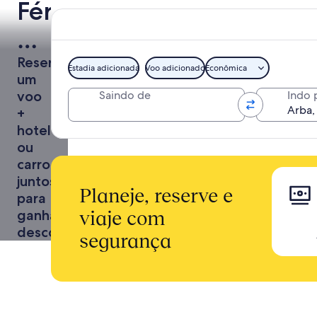
Férias
para
Arba
Reserve
Estadia adicionada
Voo adicionado
Econômica
um
voo
Saindo de
Indo 
+
hotel
ou
carro
juntos
Planeje, reserve e
para
ganhar
viaje com
descontos
segurança