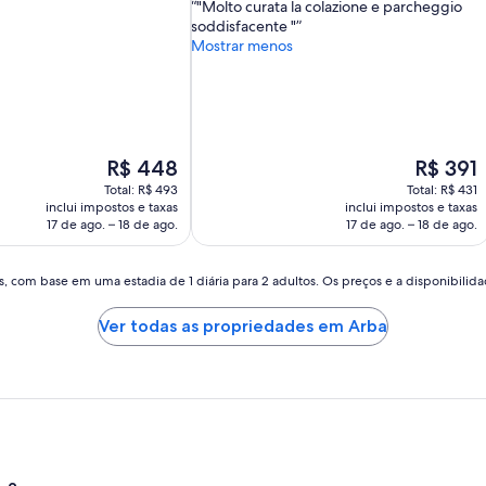
"Molto curata la colazione e parcheggio
10,
soddisfacente "
Excelente,
Mostrar menos
(54
avaliações)
O
O
R$ 448
R$ 391
preço
preço
Total: R$ 493
Total: R$ 431
é
é
inclui impostos e taxas
inclui impostos e taxas
de
de
17 de ago. – 18 de ago.
17 de ago. – 18 de ago.
R$ 448
R$ 391
, com base em uma estadia de 1 diária para 2 adultos. Os preços e a disponibilidad
Ver todas as propriedades em Arba